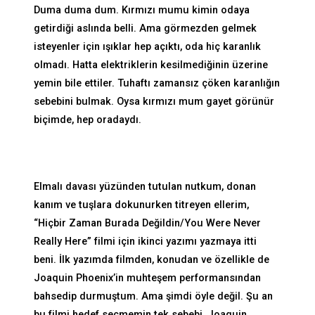
Duma duma dum. Kırmızı mumu kimin odaya
getirdiği aslında belli. Ama görmezden gelmek
isteyenler için ışıklar hep açıktı, oda hiç karanlık
olmadı. Hatta elektriklerin kesilmediğinin üzerine
yemin bile ettiler. Tuhaftı zamansız çöken karanlığın
sebebini bulmak. Oysa kırmızı mum gayet görünür
biçimde, hep oradaydı.
Elmalı davası yüzünden tutulan nutkum, donan
kanım ve tuşlara dokunurken titreyen ellerim,
“Hiçbir Zaman Burada Değildin/You Were Never
Really Here” filmi için ikinci yazımı yazmaya itti
beni. İlk yazımda filmden, konudan ve özellikle de
Joaquin Phoenix’in muhteşem performansından
bahsedip durmuştum. Ama şimdi öyle değil. Şu an
bu filmi hedef seçmemin tek sebebi, Joaquin