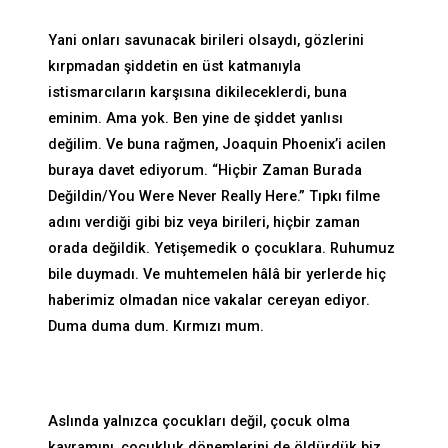
Yani onları savunacak birileri olsaydı, gözlerini
kırpmadan şiddetin en üst katmanıyla
istismarcıların karşısına dikileceklerdi, buna
eminim. Ama yok. Ben yine de şiddet yanlısı
değilim. Ve buna rağmen, Joaquin Phoenix’i acilen
buraya davet ediyorum. “Hiçbir Zaman Burada
Değildin/You Were Never Really Here.” Tıpkı filme
adını verdiği gibi biz veya birileri, hiçbir zaman
orada değildik. Yetişemedik o çocuklara. Ruhumuz
bile duymadı. Ve muhtemelen hâlâ bir yerlerde hiç
haberimiz olmadan nice vakalar cereyan ediyor.
Duma duma dum. Kırmızı mum.
Aslında yalnızca çocukları değil, çocuk olma
kavramını, çocukluk dönemlerini de öldürdük biz