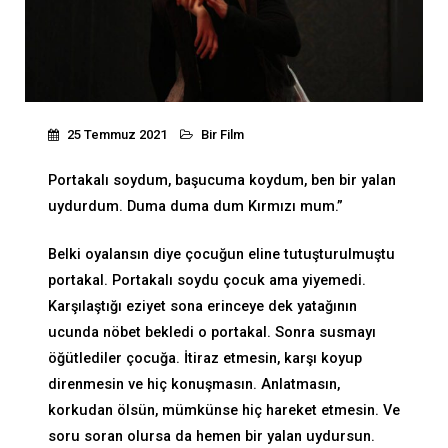
25 Temmuz 2021
Bir Film
Portakalı soydum, başucuma koydum, ben bir yalan
uydurdum. Duma duma dum Kırmızı mum.”
Belki oyalansın diye çocuğun eline tutuşturulmuştu
portakal. Portakalı soydu çocuk ama yiyemedi.
Karşılaştığı eziyet sona erinceye dek yatağının
ucunda nöbet bekledi o portakal. Sonra susmayı
öğütlediler çocuğa. İtiraz etmesin, karşı koyup
direnmesin ve hiç konuşmasın. Anlatmasın,
korkudan ölsün, mümkünse hiç hareket etmesin. Ve
soru soran olursa da hemen bir yalan uydursun.