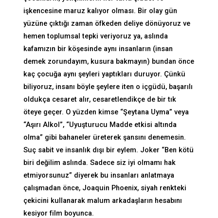
işkencesine maruz kalıyor olması. Bir olay gün
yüzüne çıktığı zaman öfkeden deliye dönüyoruz ve
hemen toplumsal tepki veriyoruz ya, aslında
kafamızın bir köşesinde aynı insanların (insan
demek zorundayım, kusura bakmayın) bundan önce
kaç çocuğa aynı şeyleri yaptıkları duruyor. Çünkü
biliyoruz, insanı böyle şeylere iten o içgüdü, başarılı
oldukça cesaret alır, cesaretlendikçe de bir tık
öteye geçer. O yüzden kimse “Şeytana Uyma” veya
“Aşırı Alkol”, “Uyuşturucu Madde etkisi altında
olma” gibi bahaneler üreterek şansını denemesin.
Suç sabit ve insanlık dışı bir eylem. Joker “Ben kötü
biri değilim aslında. Sadece siz iyi olmamı hak
etmiyorsunuz” diyerek bu insanları anlatmaya
çalışmadan önce, Joaquin Phoenix, siyah renkteki
çekicini kullanarak malum arkadaşların hesabını
kesiyor film boyunca.