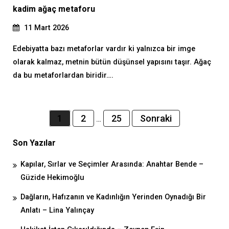
kadim ağaç metaforu
11 Mart 2026
Edebiyatta bazı metaforlar vardır ki yalnızca bir imge
olarak kalmaz, metnin bütün düşünsel yapısını taşır. Ağaç
da bu metaforlardan biridir….
Yazı
1
2
25
Sonraki
…
dolaşımı
Son Yazılar
Kapılar, Sırlar ve Seçimler Arasında: Anahtar Bende –
Güzide Hekimoğlu
Dağların, Hafızanın ve Kadınlığın Yerinden Oynadığı Bir
Anlatı – Lina Yalınçay