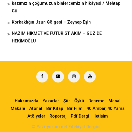
bazımızın çoğumuzun binlercemizin hikâyesi / Mehtap
Gül
Korkaklığın Uzun Gölgesi – Zeynep Eşin
NAZIM HİKMET VE FÜTÜRİST AKIM – GÜZİDE
HEKİMOĞLU
Hakkımızda
Yazarlar
Şiir
Öykü
Deneme
Masal
Makale
Atonal
Bir Kitap
Bir Film
40 Ambar, 40 Yama
Atölyeler
Röportaj
Pdf Dergi
İletişim
© Yazi-yorum.net Edebiyat Dergisi