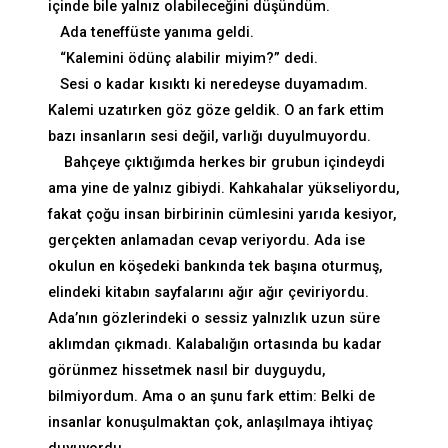
içinde bile yalnız olabileceğini düşündüm.
Ada teneffüste yanıma geldi.
“Kalemini ödünç alabilir miyim?” dedi.
Sesi o kadar kısıktı ki neredeyse duyamadım.
Kalemi uzatırken göz göze geldik. O an fark ettim
bazı insanların sesi değil, varlığı duyulmuyordu.
Bahçeye çıktığımda herkes bir grubun içindeydi
ama yine de yalnız gibiydi. Kahkahalar yükseliyordu,
fakat çoğu insan birbirinin cümlesini yarıda kesiyor,
gerçekten anlamadan cevap veriyordu. Ada ise
okulun en köşedeki bankında tek başına oturmuş,
elindeki kitabın sayfalarını ağır ağır çeviriyordu.
Ada’nın gözlerindeki o sessiz yalnızlık uzun süre
aklımdan çıkmadı. Kalabalığın ortasında bu kadar
görünmez hissetmek nasıl bir duyguydu,
bilmiyordum. Ama o an şunu fark ettim: Belki de
insanlar konuşulmaktan çok, anlaşılmaya ihtiyaç