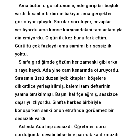
Ama bütün o gürültünün içinde garip bir boşluk
vardı. İnsanlar birbirine bakıyor ama gerçekten
görmüyor gibiydi. Sorular soruluyor, cevaplar
veriliyordu ama kimse karşısındakini tam anlamıyla
dinlemiyordu. O gün ilk kez bunu fark ettim.
Gürültü çok fazlaydı ama samimi bir sessizlik
yoktu.
Sınıfa girdiğimde gözüm her zamanki gibi arka
sıraya kaydı. Ada yine cam kenarında oturuyordu.
Sırasının üstü düzenliydi; kitapları köşelere
dikkatlice yerleştirilmiş, kalemi tam defterinin
yanına bırakılmıştı. Başını hafifçe eğmiş, sessizce
dışarıyı izliyordu. Sınıfta herkes birbiriyle
konuşurken sanki onun etrafında görünmez bir
sessizlik vardı.
Aslında Ada hep sessizdi. Öğretmen soru
sorduğunda cevabı bilse bile parmak kaldırmazdı.