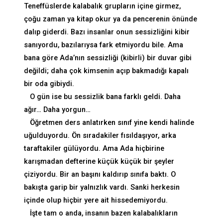
Teneffüslerde kalabalık grupların içine girmez,
çoğu zaman ya kitap okur ya da pencerenin önünde
dalıp giderdi. Bazı insanlar onun sessizliğini kibir
sanıyordu, bazılarıysa fark etmiyordu bile. Ama
bana göre Ada’nın sessizliği (kibirli) bir duvar gibi
değildi; daha çok kimsenin açıp bakmadığı kapalı
bir oda gibiydi.
O gün ise bu sessizlik bana farklı geldi. Daha
ağır… Daha yorgun…
Öğretmen ders anlatırken sınıf yine kendi halinde
uğulduyordu. Ön sıradakiler fısıldaşıyor, arka
taraftakiler gülüyordu. Ama Ada hiçbirine
karışmadan defterine küçük küçük bir şeyler
çiziyordu. Bir an başını kaldırıp sınıfa baktı. O
bakışta garip bir yalnızlık vardı. Sanki herkesin
içinde olup hiçbir yere ait hissedemiyordu.
İşte tam o anda, insanın bazen kalabalıkların