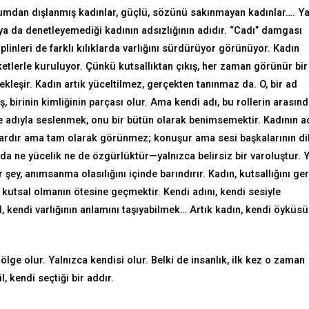
oplumdan dışlanmış kadınlar, güçlü, sözünü sakınmayan kadınlar…. Ya
a da denetleyemediği kadının adsızlığının adıdır. “Cadı’’ damgası
linleri de farklı kılıklarda varlığını sürdürüyor görünüyor. Kadın
tiketlerle kuruluyor. Çünkü kutsallıktan çıkış, her zaman görünür bir
ekleşir. Kadın artık yüceltilmez, gerçekten tanınmaz da. O, bir ad
ş, birinin kimliğinin parçası olur. Ama kendi adı, bu rollerin arasın
ine adıyla seslenmek, onu bir bütün olarak benimsemektir. Kadının a
vardır ama tam olarak görünmez; konuşur ama sesi başkalarının dil
 da ne yücelik ne de özgürlüktür—yalnızca belirsiz bir varoluştur. 
ey, anımsanma olasılığını içinde barındırır. Kadın, kutsallığını ger
 kutsal olmanın ötesine geçmektir. Kendi adını, kendi sesiyle
, kendi varlığının anlamını taşıyabilmek… Artık kadın, kendi öyküs
ölge olur. Yalnızca kendisi olur. Belki de insanlık, ilk kez o zaman
, kendi seçtiği bir addır.