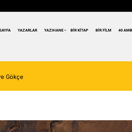
SAYFA
YAZARLAR
YAZIHANE
BIR KITAP
BIR FILM
40 AMB
iye Gökçe