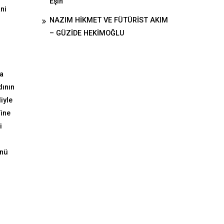
Eşin
ni
NAZIM HİKMET VE FÜTÜRİST AKIM
– GÜZİDE HEKİMOĞLU
da
dının
iyle
Yine
i
ünü