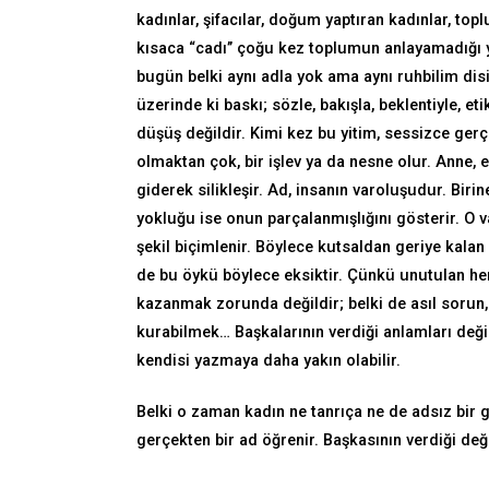
kadınlar, şifacılar, doğum yaptıran kadınlar, t
kısaca “cadı’’ çoğu kez toplumun anlayamadığı y
bugün belki aynı adla yok ama aynı ruhbilim disip
üzerinde ki
baskı; sözle, bakışla, beklentiyle, e
düşüş değildir. Kimi kez bu yitim, sessizce gerç
olmaktan çok, bir işlev ya da nesne olur. Anne, e
giderek silikleşir. Ad, insanın varoluşudur. Bir
yokluğu ise onun parçalanmışlığını gösterir. O 
şekil biçimlenir. Böylece kutsaldan geriye kalan
de bu öykü böylece eksiktir. Çünkü unutulan her ş
kazanmak zorunda değildir; belki de asıl sorun,
kurabilmek… Başkalarının verdiği anlamları değil
kendisi yazmaya daha yakın olabilir.
Belki o zaman kadın ne tanrıça ne de adsız bir g
gerçekten bir ad öğrenir. Başkasının verdiği değil