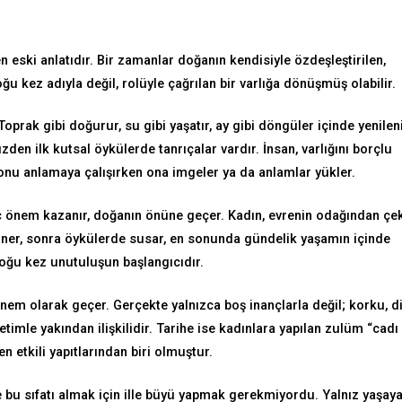
n eski anlatıdır. Bir zamanlar doğanın kendisiyle özdeşleştirilen,
 kez adıyla değil, rolüyle çağrılan bir varlığa dönüşmüş olabilir.
 Toprak gibi doğurur, su gibi yaşatır, ay gibi döngüler içinde yenileni
den ilk kutsal öykülerde tanrıçalar vardır. İnsan, varlığını borçlu
onu anlamaya çalışırken ona imgeler ya da anlamlar yükler.
ç önem kazanır, doğanın önüne geçer. Kadın, evrenin odağından çek
an iner, sonra öykülerde susar, en sonunda gündelik yaşamın içinde
 çoğu kez unutuluşun başlangıcıdır.
nem olarak geçer. Gerçekte yalnızca boş inançlarla değil; korku, d
imle yakından ilişkilidir. Tarihe ise kadınlara yapılan zulüm “cadı
en etkili yapıtlarından biri olmuştur.
bu sıfatı almak için ille büyü yapmak gerekmiyordu. Yalnız yaşay