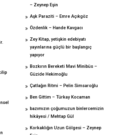
– Zeynep Eşin
Aşk Paraziti – Emre Açıkgöz
Özdenlik – Hande Kavgacı
Zey Kitap, yetişkin edebiyatı
r.
yayınlarına güçlü bir başlangıç
yapıyor
Bozkırın Bereketi Mavi Minibüs –
ilip
Güzide Hekimoğlu
Çatlağın Ritmi – Pelin Simsaroğlu
Ben Gittim – Türkay Kocaman
insel
bazımızın çoğumuzun binlercemizin
hikâyesi / Mehtap Gül
Korkaklığın Uzun Gölgesi – Zeynep
an