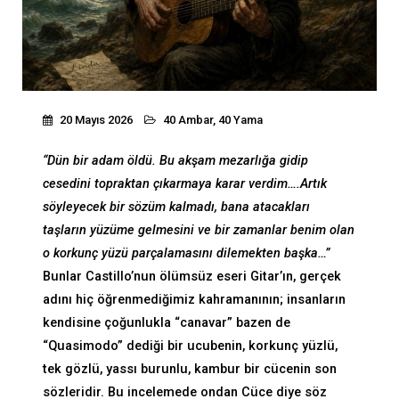
20 Mayıs 2026
40 Ambar, 40 Yama
“Dün bir adam öldü. Bu akşam mezarlığa gidip
cesedini topraktan çıkarmaya karar verdim….Artık
söyleyecek bir sözüm kalmadı, bana atacakları
taşların yüzüme gelmesini ve bir zamanlar benim olan
o korkunç yüzü parçalamasını dilemekten başka…”
Bunlar Castillo’nun ölümsüz eseri Gitar’ın, gerçek
adını hiç öğrenmediğimiz kahramanının; insanların
kendisine çoğunlukla “canavar” bazen de
“Quasimodo” dediği bir ucubenin, korkunç yüzlü,
tek gözlü, yassı burunlu, kambur bir cücenin son
sözleridir. Bu incelemede ondan Cüce diye söz