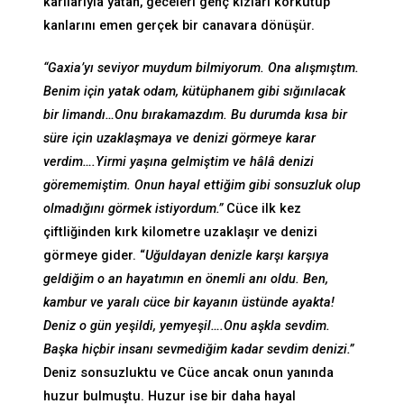
karılarıyla yatan, geceleri genç kızları korkutup
kanlarını emen gerçek bir canavara dönüşür.
“Gaxia’yı seviyor muydum bilmiyorum. Ona alışmıştım.
Benim için yatak odam, kütüphanem gibi sığınılacak
bir limandı…Onu bırakamazdım. Bu durumda kısa bir
süre için uzaklaşmaya ve denizi görmeye karar
verdim….Yirmi yaşına gelmiştim ve hâlâ denizi
görememiştim. Onun hayal ettiğim gibi sonsuzluk olup
olmadığını görmek istiyordum.”
Cüce ilk kez
çiftliğinden kırk kilometre uzaklaşır ve denizi
görmeye gider. “
Uğuldayan denizle karşı karşıya
geldiğim o an hayatımın en önemli anı oldu. Ben,
kambur ve yaralı cüce bir kayanın üstünde ayakta!
Deniz o gün yeşildi, yemyeşil….Onu aşkla sevdim.
Başka hiçbir insanı sevmediğim kadar sevdim denizi.”
Deniz sonsuzluktu ve Cüce ancak onun yanında
huzur bulmuştu. Huzur ise bir daha hayal