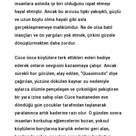
insanlara aslında iyi biri olduğunu ispat etmeyi
hayal etmiştir. Ancak bu arzusu tıpkı yakışıklı, güçlü
ve uzun boylu olma hayali gibi asla
gerçekleşmemeye mahkûmdur. Ne de olsa batıl
inançları ve ön yargıları yok etmek, çirkini güzele
dönüştürmekten daha zordur.
Cüce önce köylülere terk ettikleri evleri hediye
ederek onların sevgisini kazanmaya çalışır. Ancak
sürekli hor görülen, alay edilen, “Quasimodo” diye
çağırılan, yüzüne dökülen kaynar su nedeniyle
aylarca ölümle pençeleşen ve çirkinliğini pekiştiren
bir yara izine sahip olan Cüce hastaneden eve
döndüğü gün çocuklar tarafından taşlanarak
yaralanınca artık kaderine razı olur. O günden sonra
insanları korkutup eğlencelerini bozan, yoksul
köylülerin borçlarına karşılık evlerini geri alan,