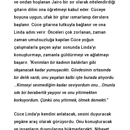
ve ondan hoşlanan Jairo bir sır olarak nitelendirdiği
gitarın dilini ona öğretmeyi kabul eder. Cüceye
boyuna uygun, ufak bir gitar ısmarlanıp derslere
başlanır. Cüce gitarına tutkuyla bağlanır ve ona
Linda adını verir. Önceleri çok zorlanan, zaman
zaman umutsuzluğa kapılan Cüce yoğun
çalışmalarla geçen aylar sonunda Linda’yı
konuşturmayı, zamanla güldürmeyi ve ağlatmayı
başarır.
“Kıvrımları bir kadının baldırları gibi
okşanacak kadar yumuşacıktı. Gövdesinin ortasında
bir delik vardı, onu yaşatan kalbi işte burada atıyordu.
…Kimseyi sevmediğim kadar seviyordum onu….Onunla
sıkı bir beraberlik yaşıyor ve onu yitirmekten
korkuyordum. Çünkü onu yitirmek, ölmek demekti.”
Cüce Linda’yı kendini anlatacak, sesini duyuracak
yegâne araç olarak görüyordu. Onu konuşturacak
ve insanların duygularına hükmedecekti. Nihayet