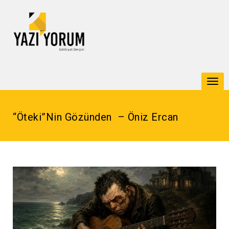
Togg
navi
“Öteki”nin Gözünden – Öniz Ercan