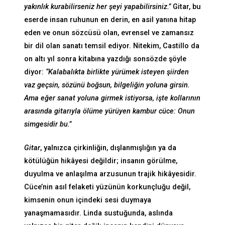
yakınlık kurabilirseniz her şeyi yapabilirsiniz.”
Gitar, bu
eserde insan ruhunun en derin, en asil yanına hitap
eden ve onun sözcüsü olan, evrensel ve zamansız
bir dil olan sanatı temsil ediyor. Nitekim, Castillo da
on altı yıl sonra kitabına yazdığı sonsözde şöyle
diyor:
“Kalabalıkta birlikte yürümek isteyen şiirden
vaz geçsin, sözünü boğsun, bilgeliğin yoluna girsin.
Ama eğer sanat yoluna girmek istiyorsa, işte kollarının
arasında gitarıyla ölüme yürüyen kambur cüce: Onun
simgesidir bu.”
Gitar
, yalnızca çirkinliğin, dışlanmışlığın ya da
kötülüğün hikâyesi değildir; insanın görülme,
duyulma ve anlaşılma arzusunun trajik hikâyesidir.
Cüce’nin asıl felaketi yüzünün korkunçluğu değil,
kimsenin onun içindeki sesi duymaya
yanaşmamasıdır. Linda sustuğunda, aslında