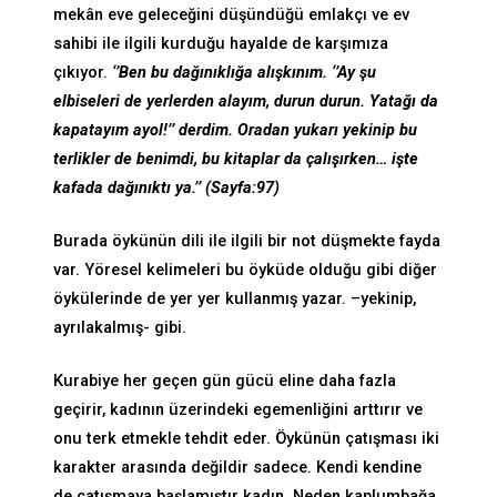
mekân eve geleceğini düşündüğü emlakçı ve ev
sahibi ile ilgili kurduğu hayalde de karşımıza
çıkıyor.
‘’Ben bu dağınıklığa alışkınım. ‘’Ay şu
elbiseleri de yerlerden alayım, durun durun. Yatağı da
kapatayım ayol!’’ derdim. Oradan yukarı yekinip bu
terlikler de benimdi, bu kitaplar da çalışırken… işte
kafada dağınıktı ya.’’ (Sayfa:97)
Burada öykünün dili ile ilgili bir not düşmekte fayda
var. Yöresel kelimeleri bu öyküde olduğu gibi diğer
öykülerinde de yer yer kullanmış yazar. –yekinip,
ayrılakalmış- gibi.
Kurabiye her geçen gün gücü eline daha fazla
geçirir, kadının üzerindeki egemenliğini arttırır ve
onu terk etmekle tehdit eder. Öykünün çatışması iki
karakter arasında değildir sadece. Kendi kendine
de çatışmaya başlamıştır kadın. Neden kaplumbağa