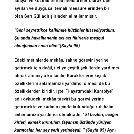
sosyal ve kozmik temalı mensureler olarak üçe
ayrılan ve duygusal temalı mensurelerinden biri
olan Sarı Gül adlı şiirinden alıntılanmıştır.
‘’Seni seyrettikçe kalbimde hüzünler hissediyordum.
Şu anda hayalhanenin acı acı fikirlerle meşgul
olduğundan emin idim.’’(Sayfa:95)
Edebi metinlerde mekân, sahne görevini yerine
getirmek için değil, iletiye çeşitli şekillerde yardımcı
olmak amacıyla kullanılır. Karakterlerin kişilik
özelliklerini anlamamıza yardımcı olması da bu
özelliklerden biridir. İşte; ‘’Hayatımdaki Kurabiye’’
adlı öyküdeki mekân tasviri bu görevi yerine
getirmekte ve kadının içinde bulunduğu ruh halini
anlamamıza yardımcı olmaktadır. ‘
’El bezleri, ocağın
kirleri, ekmek kırıntıları, fayansın üstünde yürüyen
karıncalar, her şey yerli yerindeydi. ‘’ (Sayfa 95)
Aynı