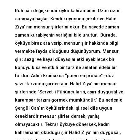
Ruh hali değişkendir öykü kahramanın. Uzun uzun
susmaya başlar. Kendi kuyusuna çekilir ve Halid
Ziya’ nın mensur şiirlerini okur. Bu sayede zaman
zaman kurabiyenin varlığını bile unutur. Burada,
öyküye biraz ara verip, mensur şiir hakkında bilgi
vermekte fayda olduğunu düşünüyorum. Mensur
şiir; sezgi ve hayal dünyasını etkileyebilecek bir
konuyu kısa ve etkili bir tarz ile anlatan edebi bir
türdür. Adını Fransızca “poem en prosse” -düz
yazı- tarzında şiirden alır. Halid Ziya’ nın mensur
şiirlerinde “Servet-i Fünûncuların, aşırı duygusal ve
karamsar tarzını görmek mümkündür.” Bu nedenle
Şengül Can’ ın öykülerindeki şiirsel dile uygun
örneklerdir mensur şiirler demek, yanlış
olmayacaktır. Tekrar öyküye dönersek, kadın
kahramanın okuduğu şiir Halid Ziya’ nın duygusal,