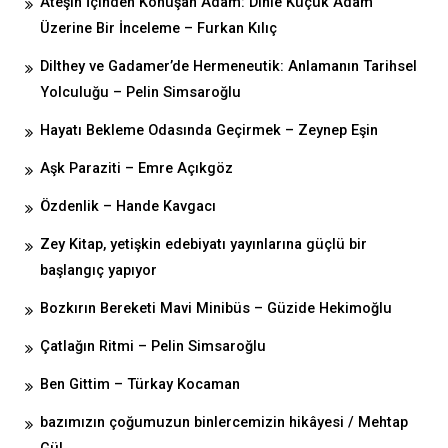
Ateşin İçinden Konuşan Adam: Dinle Küçük Adam
Üzerine Bir İnceleme – Furkan Kılıç
Dilthey ve Gadamer’de Hermeneutik: Anlamanın Tarihsel
Yolculuğu – Pelin Simsaroğlu
Hayatı Bekleme Odasında Geçirmek – Zeynep Eşin
Aşk Paraziti – Emre Açıkgöz
Özdenlik – Hande Kavgacı
Zey Kitap, yetişkin edebiyatı yayınlarına güçlü bir
başlangıç yapıyor
Bozkırın Bereketi Mavi Minibüs – Güzide Hekimoğlu
Çatlağın Ritmi – Pelin Simsaroğlu
Ben Gittim – Türkay Kocaman
bazımızın çoğumuzun binlercemizin hikâyesi / Mehtap