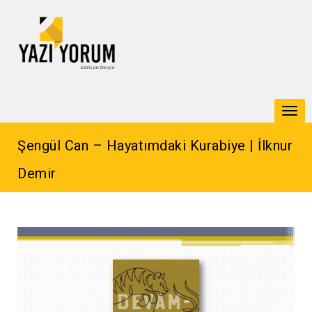
Togg
navi
Şengül Can – Hayatımdaki Kurabiye | İlknur
Demir