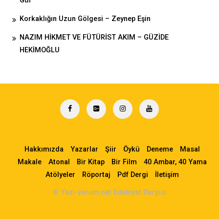
Gül
Korkaklığın Uzun Gölgesi – Zeynep Eşin
NAZIM HİKMET VE FÜTÜRİST AKIM – GÜZİDE
HEKİMOĞLU
Hakkımızda
Yazarlar
Şiir
Öykü
Deneme
Masal
Makale
Atonal
Bir Kitap
Bir Film
40 Ambar, 40 Yama
Atölyeler
Röportaj
Pdf Dergi
İletişim
© Yazi-yorum.net Edebiyat Dergisi