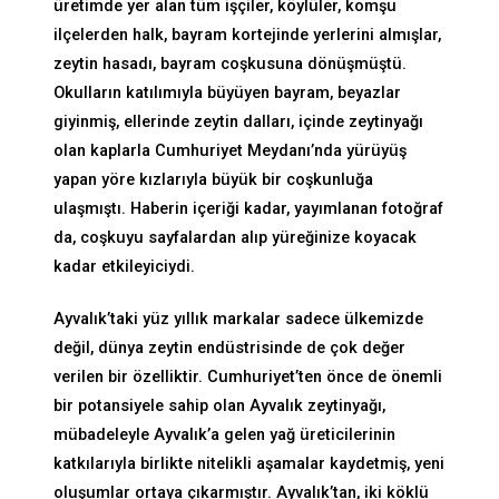
üretimde yer alan tüm işçiler, köylüler, komşu
ilçelerden halk, bayram kortejinde yerlerini almışlar,
zeytin hasadı, bayram coşkusuna dönüşmüştü.
Okulların katılımıyla büyüyen bayram, beyazlar
giyinmiş, ellerinde zeytin dalları, içinde zeytinyağı
olan kaplarla Cumhuriyet Meydanı’nda yürüyüş
yapan yöre kızlarıyla büyük bir coşkunluğa
ulaşmıştı. Haberin içeriği kadar, yayımlanan fotoğraf
da, coşkuyu sayfalardan alıp yüreğinize koyacak
kadar etkileyiciydi.
Ayvalık’taki yüz yıllık markalar sadece ülkemizde
değil, dünya zeytin endüstrisinde de çok değer
verilen bir özelliktir. Cumhuriyet’ten önce de önemli
bir potansiyele sahip olan Ayvalık zeytinyağı,
mübadeleyle Ayvalık’a gelen yağ üreticilerinin
katkılarıyla birlikte nitelikli aşamalar kaydetmiş, yeni
oluşumlar ortaya çıkarmıştır. Ayvalık’tan, iki köklü