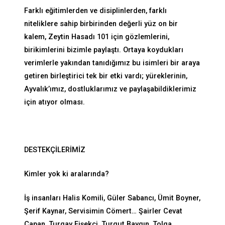
Farklı eğitimlerden ve disiplinlerden, farklı
niteliklere sahip birbirinden değerli yüz on bir
kalem, Zeytin Hasadı 101 için gözlemlerini,
birikimlerini bizimle paylaştı. Ortaya koydukları
verimlerle yakından tanıdığımız bu isimleri bir araya
getiren birleştirici tek bir etki vardı; yüreklerinin,
Ayvalık’ımız, dostluklarımız ve paylaşabildiklerimiz
için atıyor olması.
DESTEKÇİLERİMİZ
Kimler yok ki aralarında?
İş insanları Halis Komili, Güler Sabancı, Ümit Boyner,
Şerif Kaynar, Servisimin Cömert… Şairler Cevat
Çapan, Turgay Fişekçi, Turgut Baygın, Tolga