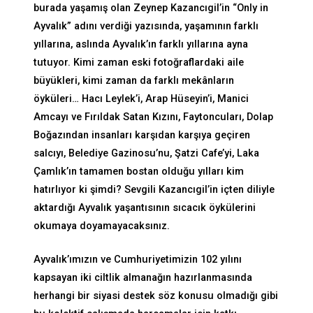
burada yaşamış olan Zeynep Kazancıgil’in “Only in
Ayvalık” adını verdiği yazısında, yaşamının farklı
yıllarına, aslında Ayvalık’ın farklı yıllarına ayna
tutuyor. Kimi zaman eski fotoğraflardaki aile
büyükleri, kimi zaman da farklı mekânların
öyküleri… Hacı Leylek’i, Arap Hüseyin’i, Manici
Amcayı ve Fırıldak Satan Kızını, Faytoncuları, Dolap
Boğazından insanları karşıdan karşıya geçiren
salcıyı, Belediye Gazinosu’nu, Şatzi Cafe’yi, Laka
Çamlık’ın tamamen bostan olduğu yılları kim
hatırlıyor ki şimdi? Sevgili Kazancıgil’in içten diliyle
aktardığı Ayvalık yaşantısının sıcacık öykülerini
okumaya doyamayacaksınız.
Ayvalık’ımızın ve Cumhuriyetimizin 102 yılını
kapsayan iki ciltlik almanağın hazırlanmasında
herhangi bir siyasi destek söz konusu olmadığı gibi