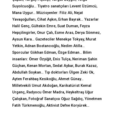
Suyolcuoğlu… Tiyatro sanatçıları Levent Üzümcü,
Mana Uygur… Müzisyenler: Filiz Ali, Nejat
Yavaşoğulları, Cihat Aşkın, Erhan Bayrak… Yazarlar
Halil Genç, Gültekin Emre, Suat Duman, Feyza
Hepçilingirler, Onur Çalı, Esme Aras, Derya Sönmez,
Aysun Kara… Gazeteciler Menekşe Tokyay, Murat
Yetkin, Adnan Bostancıoğlu, Nedim Atilla…
Sporcular Gökhan Edman, Özge Edman… Bilim
insanları: Ömer Özyiğit, Enis Tulça, Neriman Şahin
Güçhan, Kenan Mortan, Sedat Aybar, Burak Kazaz,
Abdullah Soykan… Tıp doktorları Ülgen Zeki Ok,
Ayten Ferahbaş Kesikoğlu, Ahmet Günay…
Milletvekili Umut Akdoğan, Karikatürist Kemal
Urgenç, Radyocu Ömer Madra, Heykeltraş Uğur
Çalışkan, Fotoğraf Sanatçısı Oğuz Sağdıç, Yönetmen
Fatih Türkmenoğlu, Aktivist Defne Koryürek…