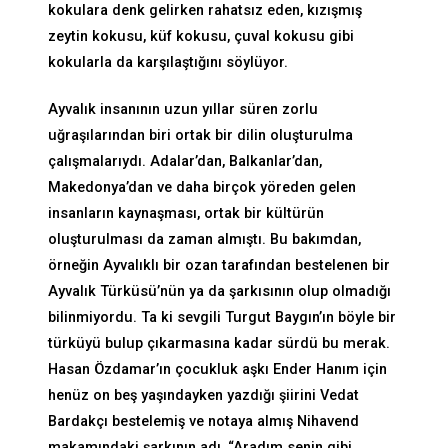
kokulara denk gelirken rahatsız eden, kızışmış
zeytin kokusu, küf kokusu, çuval kokusu gibi
kokularla da karşılaştığını söylüyor.
Ayvalık insanının uzun yıllar süren zorlu
uğraşılarından biri ortak bir dilin oluşturulma
çalışmalarıydı. Adalar’dan, Balkanlar’dan,
Makedonya’dan ve daha birçok yöreden gelen
insanların kaynaşması, ortak bir kültürün
oluşturulması da zaman almıştı. Bu bakımdan,
örneğin Ayvalıklı bir ozan tarafından bestelenen bir
Ayvalık Türküsü’nün ya da şarkısının olup olmadığı
bilinmiyordu. Ta ki sevgili Turgut Baygın’ın böyle bir
türküyü bulup çıkarmasına kadar sürdü bu merak.
Hasan Özdamar’ın çocukluk aşkı Ender Hanım için
henüz on beş yaşındayken yazdığı şiirini Vedat
Bardakçı bestelemiş ve notaya almış Nihavend
makamındaki şarkının adı, “Aradım senin gibi