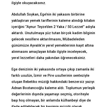
ilgiyle okuyacaksınız.
Abdullah Soykan, Ege’nin iki yakasını birbirine
yaklaştıran yemek tariflerinin kaleme alındığı kitabın
içeriğini “Aynur Teyze’den 2 Yaka / 50 Lezzet” adıyla
aktardı. Unutulmaya yüz tutan birçok kadim bilginin
gelecek nesillere aktarılmasını, Mübadeleden
günümüze Ayvalık’ın yerel yemeklerinin kayıt altına
alınmasını amaçlayan kitabı ilgiyle inceleyecek,
yerel lezzetleri daha yakından öğreneceksiniz.
Ege denizinin iki yakasında ortaya çıkıp zamanla iki
farklı usulün, İzmir ve Pire usullerinin senteziyle
oluşan Rebetiko müziği hakkındaki benzersiz yazıyı
Adnan Bostancıoğlu kaleme aldı. Toplumun yerleşik
değerlerinin dışında yaşamayı seçmiş, otoriteyle
başı hoş olmayan, bir anlamda külhanbeyi diye de
ifade edilebilecek bir kesimin müziği olarak