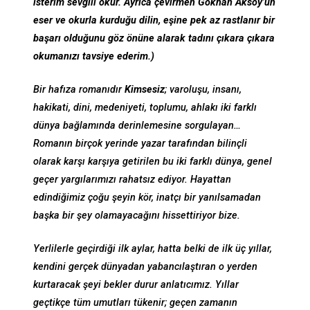
isterim sevgili okur. Ayrıca çevirmen Gökhan Aksoy’un
eser ve okurla kurduğu dilin, eşine pek az rastlanır bir
başarı olduğunu göz önüne alarak tadını çıkara çıkara
okumanızı tavsiye ederim.)
Bir hafıza romanıdır
Kimsesiz
; varoluşu, insanı,
hakikati, dini, medeniyeti, toplumu, ahlakı iki farklı
dünya bağlamında derinlemesine sorgulayan…
Romanın birçok yerinde yazar tarafından bilinçli
olarak karşı karşıya getirilen bu iki farklı dünya, genel
geçer yargılarımızı rahatsız ediyor. Hayattan
edindiğimiz çoğu şeyin kör, inatçı bir yanılsamadan
başka bir şey olamayacağını hissettiriyor bize.
Yerlilerle geçirdiği ilk aylar, hatta belki de ilk üç yıllar,
kendini gerçek dünyadan yabancılaştıran o yerden
kurtaracak şeyi bekler durur anlatıcımız. Yıllar
geçtikçe tüm umutları tükenir; geçen zamanın