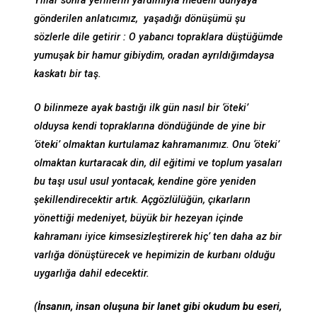
Yıllar sonra yerlilerin yardımıyla medeni dünyaya
gönderilen anlatıcımız, yaşadığı dönüşümü şu
sözlerle dile getirir : O yabancı topraklara düştüğümde
yumuşak bir hamur gibiydim, oradan ayrıldığımdaysa
kaskatı bir taş.
O bilinmeze ayak bastığı ilk gün nasıl bir ‘öteki’
olduysa kendi topraklarına döndüğünde de yine bir
‘öteki’ olmaktan kurtulamaz kahramanımız. Onu ‘öteki’
olmaktan kurtaracak din, dil eğitimi ve toplum yasaları
bu taşı usul usul yontacak, kendine göre yeniden
şekillendirecektir artık. Açgözlülüğün, çıkarların
yönettiği medeniyet, büyük bir hezeyan içinde
kahramanı iyice kimsesizleştirerek hiç’ ten daha az bir
varlığa dönüştürecek ve hepimizin de kurbanı olduğu
uygarlığa dahil edecektir.
(İnsanın, insan oluşuna bir lanet gibi okudum bu eseri,