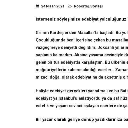
24 Nisan 2021
Röportaj
,
Söyleşi
İsterseniz söyleşimize edebiyat yolculuğunuz i
Grimm Kardeşler’den Masallar’la başladı. Bu yo
Çocukluğumda beni içerisine çeken bu masallar
vazgeçmeye deniyetli değildim. Doksanlı yılla
saplanıp kalmadım. Aksine yaşama sevinciyle d
gelen bir tür edebiyatla karşılaştım. Bu ülkenin
mağduriyetlerin kaleme alındığı eserler… Zaman
mizacı doğal olarak edebiyatına da aksetmiş olm
Haliyle edebiyat gerçekleri yansıtmalı ve bu Batı
edebiyat ya Istanbul’u anlatıyordu ya da saf hüzn
estetik ve yaşam sevinci aşılayan eserlere de şa
Bir yazar olarak geriye dönüp yazdıklarınıza 