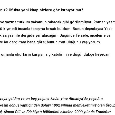
niz? Ufukta yeni kitap bizlere göz kırpıyor mu?
ı ve yazma tutkum yakamı bırakacak gibi görünmüyor. Roman yaz
 kıymetli insanla tanışma fırsatı buldum. Bunun dışındaysa Yazı-
 kısa yazı ile dergide yer alacağım. Düşünce, felsefe, inceleme ve
 ve bu dergi tam bana göre; bunun mutluluğunu yaşıyorum.
ir romanla okurların karşısına çıkabilirim ve düşündükçe heyecan
yaya geldim ve on beş yaşıma kadar yine Almanya’da yaşadım.
sin dönüş yaptığından dolayı 1992 yılında memleketimiz olan Ürgüp
tesi, Alman Dili ve Edebiyatı bölümünü okurken 2000 yılında Frankfurt