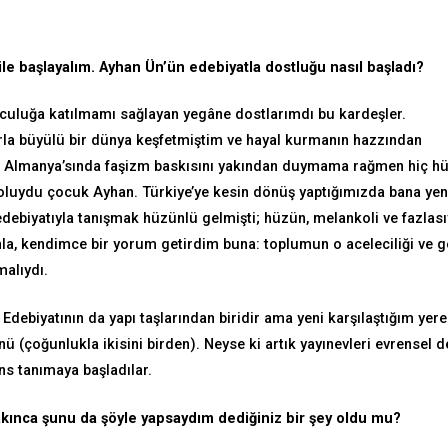
le başlayalım. Ayhan Ün’ün edebiyatla dostluğu nasıl başladı?
lculuğa katılmamı sağlayan yegâne dostlarımdı bu kardeşler.
la büyülü bir dünya keşfetmiştim ve hayal kurmanın hazzından
rın Almanya’sında faşizm baskısını yakından duymama rağmen hiç h
oluydu çocuk Ayhan. Türkiye’ye kesin dönüş yaptığımızda bana yen
 edebiyatıyla tanışmak hüzünlü gelmişti; hüzün, melankoli ve fazlası
la, kendimce bir yorum getirdim buna: toplumun o aceleciliği ve g
alıydı.
 Edebiyatının da yapı taşlarından biridir ama yeni karşılaştığım yere
ü (çoğunlukla ikisini birden). Neyse ki artık yayınevleri evrensel d
ns tanımaya başladılar.
bakınca şunu da şöyle yapsaydım dediğiniz bir şey oldu mu?