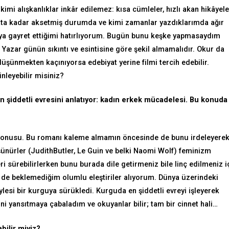
mi alışkanlıklar inkâr edilemez: kısa cümleler, hızlı akan hikâyele
yata kadar aksetmiş durumda ve kimi zamanlar yazdıklarımda ağır
aya gayret ettiğimi hatırlıyorum. Bugün bunu keşke yapmasaydım
r. Yazar günün sıkıntı ve esintisine göre şekil almamalıdır. Okur da
şünmekten kaçınıyorsa edebiyat yerine filmi tercih edebilir.
nleyebilir misiniz?
en şiddetli evresini anlatıyor: kadın erkek mücadelesi. Bu konuda
 konusu. Bu romanı kaleme almamın öncesinde de bunu irdeleyere
ünürler (JudithButler, Le Guin ve belki Naomi Wolf) feminizm
i sürebilirlerken bunu burada dile getirmeniz bile linç edilmeniz i
 de beklemediğim olumlu eleştiriler alıyorum. Dünya üzerindeki
ylesi bir kurguya sürükledi. Kurguda en şiddetli evreyi işleyerek
ini yansıtmaya çabaladım ve okuyanlar bilir; tam bir cinnet hali…
bilir miyiz?