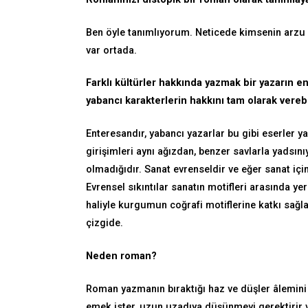
Ben öyle tanımlıyorum. Neticede kimsenin arzu 
var ortada.
Farklı kültürler hakkında yazmak bir yazarın e
yabancı karakterlerin hakkını tam olarak verebi
Enteresandır, yabancı yazarlar bu gibi eserler y
girişimleri aynı ağızdan, benzer savlarla yadsın
olmadığıdır. Sanat evrenseldir ve eğer sanat içins
Evrensel sıkıntılar sanatın motifleri arasında 
haliyle kurgumun coğrafi motiflerine katkı sağl
çizgide.
Neden roman?
Roman yazmanın bıraktığı haz ve düşler âlemini 
emek ister, uzun uzadıya düşünmeyi gerektirir 