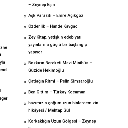
– Zeynep Eşin
Aşk Paraziti – Emre Açıkgöz
Özdenlik – Hande Kavgacı
Zey Kitap, yetişkin edebiyatı
yayınlarına güçlü bir başlangıç
üzne
yapıyor
i
yla
Bozkırın Bereketi Mavi Minibüs –
enel
Güzide Hekimoğlu
Çatlağın Ritmi – Pelin Simsaroğlu
l
Ben Gittim – Türkay Kocaman
eğer,
bazımızın çoğumuzun binlercemizin
hikâyesi / Mehtap Gül
Korkaklığın Uzun Gölgesi – Zeynep