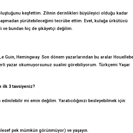
ştuğunu keşfettim. Zihnin derinlikleri büyüleyici olduğu kadar
sapmadan yürütebileceğimi tecrübe ettim. Evet, kulağa ürkütücü
li ve bundan hiç de şikâyetçi değilim.
 Le Guin, Hemingway. Son dönem yazarlarından bu aralar Houelleb
 yerli yazar okumuyorsunuz sualini görebiliyorum. Türkçemi Yaşar
ilk 3 tavsiyeniz?
dinilebilir mi emin değilim. Yaratıcılığınızı besleyebilmek için:
maalesef pek mümkün görünmüyor) ve yaşayın.