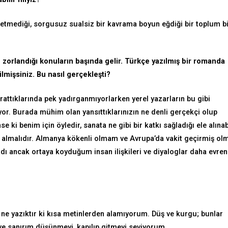
etmediği, sorgusuz sualsiz bir kavrama boyun eğdiği bir toplum b
n zorlandığı konuların başında gelir. Türkçe yazılmış bir romanda
lmişsiniz. Bu nasıl gerçekleşti?
arattıklarında pek yadırganmıyorlarken yerel yazarların bu gibi
ıyor. Burada mühim olan yansıttıklarınızın ne denli gerçekçi olup
e ki benim için öyledir, sanata ne gibi bir katkı sağladığı ele alınabi
yer almalıdır. Almanya kökenli olmam ve Avrupa’da vakit geçirmiş o
adı ancak ortaya koyduğum insan ilişkileri ve diyaloglar daha evren
ne yazıktır ki kısa metinlerden alamıyorum. Düş ve kurgu; bunlar
ve sanırım düşünmeyi, kapılıp gitmeyi seviyorum.