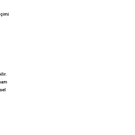
içimi
lir.
lmam
sel