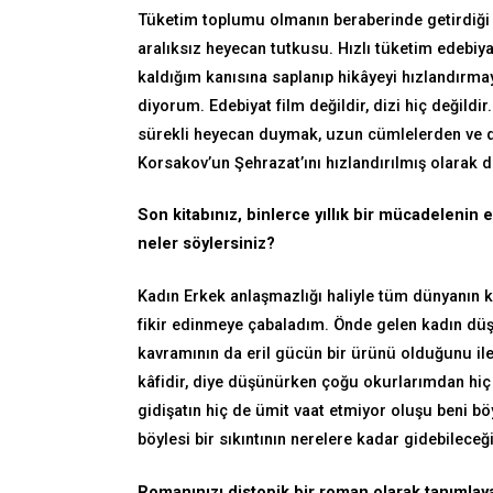
Tüketim toplumu olmanın beraberinde getirdiği ki
aralıksız heyecan tutkusu. Hızlı tüketim edebi
kaldığım kanısına saplanıp hikâyeyi hızlandırm
diyorum. Edebiyat film değildir, dizi hiç değildi
sürekli heyecan duymak, uzun cümlelerden ve dü
Korsakov’un Şehrazat’ını hızlandırılmış olarak di
Son kitabınız, binlerce yıllık bir mücadelenin 
neler söylersiniz?
Kadın Erkek anlaşmazlığı haliyle tüm dünyanın
fikir edinmeye çabaladım. Önde gelen kadın düş
kavramının da eril gücün bir ürünü olduğunu iler
kâfidir, diye düşünürken çoğu okurlarımdan hiç
gidişatın hiç de ümit vaat etmiyor oluşu beni bö
böylesi bir sıkıntının nerelere kadar gidebileceğ
Romanınızı distopik bir roman olarak tanımlaya