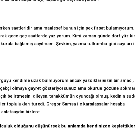
 erken saatleridir ama maalesef bunun için pek fırsat bulamıyorum.
ak gece geç saatlerde yazıyorum. Kimi zaman günde dört yüz ki
 kurala bağlamış sayılmam. Şevkim, yazma tutkumbu gibi sayıları i
kurguyu kendime uzak bulmuyorum ancak yazdıklarınızın bir amacı,
gerçekçi olmaya gayret gösteriyorsunuz ama okurun gözüne sokma
paçık belirtmesini dileyen, tahakkümün oyuncağı olmuş, kedinin sud
er toplulukları türedi. Gregor Samsa ile karşılaşsalar hesaba
 anlatsaydın bizlere…
lculuk olduğunu düşünürsek bu anlamda kendinizde keşfettikler