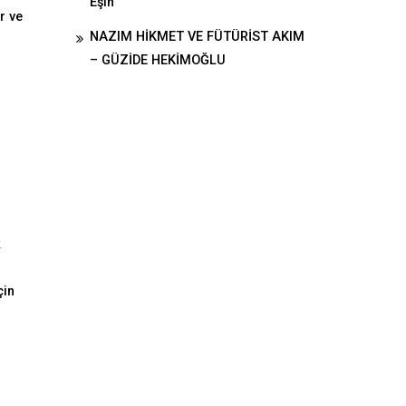
Eşin
r ve
NAZIM HİKMET VE FÜTÜRİST AKIM
– GÜZİDE HEKİMOĞLU
k
çin