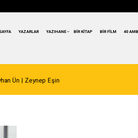
SAYFA
YAZARLAR
YAZIHANE
BIR KITAP
BIR FILM
40 AMB
yhan Ün | Zeynep Eşin