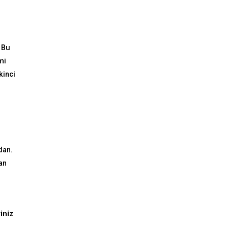
 Bu
mi
kinci
dan.
an
iniz