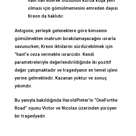
hain ilan ederek ölüsünün kurda kuşa yem
olması için gömülmemesini emreden dayısı
Kreon da haklıdır.
Antigone, yerleşik geleneklere göre kimsenin
gömülmekten mahrum bırakılamayacağını ısrarla
savunurken; Kreon iktidarını sürdürebilmek için
“hain”e ceza vermekte ısrarcıdır. Kendi
parametreleriyle değerlendirildiğinde iki pozitif
değer çatışmaktadır ve tragedyanın en temel işlevi
yerine gelmektedir. Kazanan yoktur ve sonuç
yıkımdır.
Bu yanıyla bakıldığında HaroldPinter’in “OneForthe
Road” oyunu Victor ve Nicolas üzerinden yürüyen
bir tragedyadır.