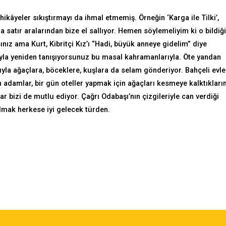
ikâyeler sıkıştırmayı da ihmal etmemiş. Örneğin ‘Karga ile Tilki’,
la’ da satır aralarından bize el sallıyor. Hemen söylemeliyim ki o bildi
ız ama Kurt, Kibritçi Kız’ı “Hadi, büyük anneye gidelim” diye
ıyla yeniden tanışıyorsunuz bu masal kahramanlarıyla. Öte yandan
ğıyla ağaçlara, böceklere, kuşlara da selam gönderiyor. Bahçeli evler
n adamlar, bir gün oteller yapmak için ağaçları kesmeye kalktıkları
 bizi de mutlu ediyor. Çağrı Odabaşı’nın çizgileriyle can verdiği
lmak herkese iyi gelecek türden.