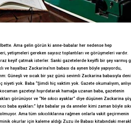
elbette. Ama gelin görün ki anne-babalar her nedense hep
eri, yetişmeleri gereken sayısız toplantıları ve görüşmeleri vardır.
iraz keyif çatmak isterler. Sanki gazetelerde keyifli bir şey varmış g
ı ve hayalbaz Zackarina’nın babası da aynen böyle yapıyordu,
yım: Güneşli ve sıcak bir yaz günü sevimli Zackarina babasıyla den
ç niyeti yok. Baba “Şimdi hiç vaktim yok. Gazete okumalıyım, anlıy
 kocaman gazeteyi hışırdatarak hamağa uzanan baba, gazetenin
akları görünüyor ve “Ne sıkıcı ayaklar” diye düşünen Zackarina şö
cı baba ayakları.” İşte babalar ya da anneler kimi zaman böyle sıkı
olmuyor. Ama tüm sıkıcılıklarına rağmen onlarla vakit geçirmenin
inik okurlar için kaleme aldığı Zuzu ile Babası kitabındaki merakl