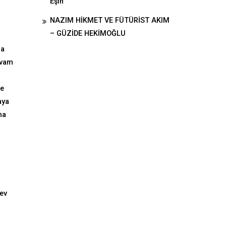
Eşin
NAZIM HİKMET VE FÜTÜRİST AKIM
– GÜZİDE HEKİMOĞLU
ma
evam
ve
aya
ma
dev