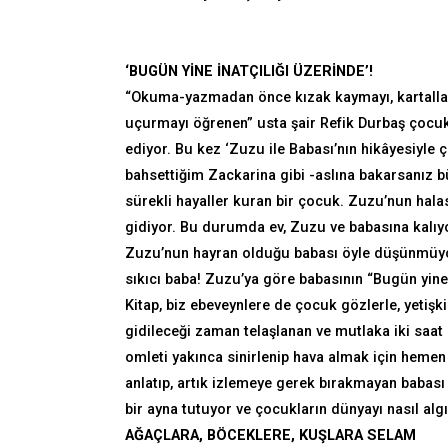
‘BUGÜN YİNE İNATÇILIĞI ÜZERİNDE’!
“Okuma-yazmadan önce kızak kaymayı, kartalla
uçurmayı öğrenen” usta şair Refik Durbaş çocuk
ediyor. Bu kez ‘Zuzu ile Babası’nın hikâyesiyle
bahsettiğim Zackarina gibi -aslına bakarsanız b
sürekli hayaller kuran bir çocuk. Zuzu’nun halas
gidiyor. Bu durumda ev, Zuzu ve babasına kalıy
Zuzu’nun hayran olduğu babası öyle düşünmüyor
sıkıcı baba! Zuzu’ya göre babasının “Bugün yine 
Kitap, biz ebeveynlere de çocuk gözlerle, yetişk
gidileceği zaman telaşlanan ve mutlaka iki saa
omleti yakınca sinirlenip hava almak için hemen 
anlatıp, artık izlemeye gerek bırakmayan babası 
bir ayna tutuyor ve çocukların dünyayı nasıl algı
AĞAÇLARA, BÖCEKLERE, KUŞLARA SELAM