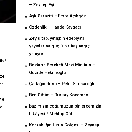
– Zeynep Eşin
Aşk Paraziti – Emre Açıkgöz
Özdenlik – Hande Kavgacı
Zey Kitap, yetişkin edebiyatı
yayınlarına güçlü bir başlangıç
yapıyor
ibi!
Bozkırın Bereketi Mavi Minibüs –
Güzide Hekimoğlu
ize
Çatlağın Ritmi – Pelin Simsaroğlu
or
Ben Gittim – Türkay Kocaman
yle
bazımızın çoğumuzun binlercemizin
cı
hikâyesi / Mehtap Gül
ı
Korkaklığın Uzun Gölgesi – Zeynep