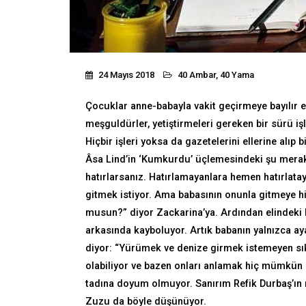
24 Mayıs 2018
40 Ambar, 40 Yama
Çocuklar anne-babayla vakit geçirmeye bayılır 
meşguldürler, yetiştirmeleri gereken bir sürü işl
Hiçbir işleri yoksa da gazetelerini ellerine alıp b
Âsa Lind’in ‘Kumkurdu’ üçlemesindeki şu merakl
hatırlarsanız. Hatırlamayanlara hemen hatırlata
gitmek istiyor. Ama babasının onunla gitmeye hi
musun?” diyor Zackarina’ya. Ardından elindeki
arkasında kayboluyor. Artık babanın yalnızca ay
diyor: “Yürümek ve denize girmek istemeyen sıkı
olabiliyor ve bazen onları anlamak hiç mümkün 
tadına doyum olmuyor. Sanırım Refik Durbaş’ın m
Zuzu da böyle düşünüyor.