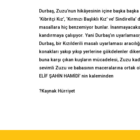
Durbaş, Zuzu’nun hikâyesinin içine başka başka h
‘Kibritçi Kız’, ‘Kırmızı Başlıklı Kız’ ve’ Sindirel
masallara hiç benzemiyor bunlar. İnanmayacaksın
kandırmaya çalışıyor. Yani Durbaş’ın uyarlamas
Durbaş, bir Kızılderili masalı uyarlaması aracılı
konakları yakıp yıkıp yerlerine gökdelenler dike
buna karşı çıkan kuşların mücadelesi, Zuzu kadar
sevimli Zuzu ve babasının maceralarına ortak o
ELİF ŞAHİN HAMİDİ’ nin kaleminden
?Kaynak Hürriyet