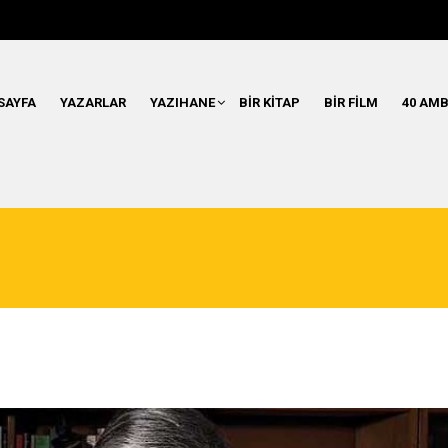
SAYFA
YAZARLAR
YAZIHANE
BIR KITAP
BIR FILM
40 AMB