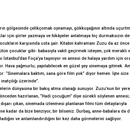
rın gölgesinde çelikçomak oynamayı, gökkuşağının altında uçurt
lar için şiirler yazmaya ve hikâyeler anlatmaya hiç durmaksızın d
 çocukların karşısında usta şair. Kitabın kahramanı Zuzu da az önce
ütün çocuklar gibi- babasıyla vakit geçirmek isteyen, çok meraklı 
ı İstanbul’dan Foça’ya taşınıyor ve annesi de halaya yardım için or
or. Hava yağmurlu; yapılabilecek en güzel şey sinemaya gitmek. A
: “Sinemalara baktım, sana göre film yok” diyor hemen. İşte size
inatçılığı üzerinde”.
inlerin dünyasına bir bakış atma olanağı sunuyor. Zuzu’nun bir yere
t önceden hazırlanan, “Hadi çocuğum” diye sürekli söylenen annesi;
dışarı çıkan, sinemada izlenmesi planlanan filmi tüm detaylarıyla
ne kadar da bize benziyor, bir bilseniz. Durbaş, anne-babalara da 
ladığını ve anlamlandırdığını bir kez daha görmelerini sağlıyor.