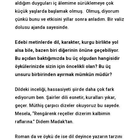
aldığım duyguları iç âlemime sürüklemeye çok
küçük yaşlarda başlamak olmuş. Olmuş, diyorum
çünkü bunu ve etkisini yıllar sonra anladım. Bir valiz
dolusu ajanda sayesinde.
Edebi metinlerde dil, karakter, kurgu birlikte yol
alsa bile, bazen biri diğerinin önüne geçebiliyor.
Bu açıdan baktığımızda bu üç olgudan hangisidir
öykülerinizde sizin için öncelikli olan? Bu üç
unsuru birbirinden ayırmak mümkün müdür?
Dildeki inceliği, hassasiyeti şiirde daha çok fark
ediyorum ben. Şairler dili esnetir, kuralları yıkar,
geçer. Müthiş çarpıcı dizeler okuyoruz bu sayede.
Mesela, “Rengârenk reçeller dizerim kalbimin
raflarına.” Didem Madak’tan.
Roman da ve öykü de ise dil deyince yazarın tarzını