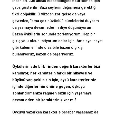
insanları. Acı ancak hissedildiğinde kurtulmak için
çaba gösterilir. Bazı şeylerin değişmesi gerektiği
fikri doğabilir. O yüzden zor gelse de veya
çevreden, “ama çok hüzünlü,” cümlelerini duysam
da yazmaya devam ederim diye düşünüyorum.
Bazen öykülerin sonunda zorlanıyorum. Hep bir
çıkış yolu olsun istiyorum onlar için. Ama aynı hayat
gibi kalem elimde olsa bile bazen o çıkışı
bulamıyoruz, bazen de başarıyoruz.
Öykülerinizde birbirinden değerli karakterler bizi
karşılıyor, her karakterin farklı bir hikâyesi ve
büyüsü var, peki sizin için, öykü karakterleriniz
içinde diğerlerinin önüne geçen, öyküyü
sonlandırmanıza rağmen sizin için yaşamaya
devam eden bir karakteriniz var mı?
Öyküyü yazarken karakterle beraber yaşasanız da