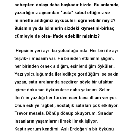
sebepten dolayı daha başkadır bizde. Bu anlamda,
yazarlığınız açısından “usta” kabul ettiğiniz ve
minnetle andığınız öykücüleri öğrenebilir miyiz?
Buismin ya da isimlerin sizdeki kıymetini-birkaç
cümleyle de olsa- ifade edebilir misiniz?
Hepsinin yeri ayrı bu yolculuğumda. Her biri ile ayrı
teşvik- i mesaim var. He birinden etkilenmişliğim,
her birinden örnek aldığım, esinlendiğim öyküler…
Yazı yolculuğumda ilerledikçe gördüğüm ise sakin
yazan, satır aralarında sezdiren şöyle bir ufaktan
içime dokunan öykücülere daha yakınım. Selim
İleri’nin yazdığı her türden eser bana ilham veriyor.
Onun eskiye rağbeti, nostaljik satırları çok etkiliyor.
Trevor mesela. Dönüp dönüp okuyorum. Sıradan
insanların yaşamlarını ilmek ilmek işliyor.
Kaptırıyorum kendimi. Aslı Erdoğan’ın bir öyküsü