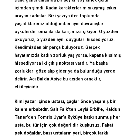
Daha genel anlamda bir şeyler söylemek geldi
içimden şimdi. Kadın karakterlerim sıkışmış, çıkış
arayan kadınlar. Bizi yazıya iten toplumda
yaşadıklarımız olduğundan aynı davranışlar
öykülerde romanlarda karşımıza çıkıyor. O yüzden
okuyoruz, o yüzden aynı duyguları hissediyoruz.
Kendimizden bir parça buluyoruz. Gerçek
hayatımızda kadın zorluk yaşıyorsa, kapana kısılmış
hissediyorsa iki çıkış noktası vardır. Ya başka
zorlukları göze alıp gider ya da bulunduğu yerde
delirir. Acı Bal’da Asiye bu açıdan örnektir,
etkileyicidir.
Kimi yazar içinse ustası, çağlar önce yaşamış bir
kalem erbabıdır. Sait Faik’ten Leylâ Erbil’e, Haldun
Taner’den Tomris Uyar’a öyküye katkı sunmuş her
usta, bu tür için çok değerlidir kuşkusuz. Fakat
pek doğaldır, bazı ustaların yeri, birçok farklı