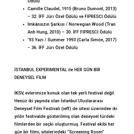
Ödülü
Camille Claudel, 1915 (Bruno Dumont, 2013)
– 32. İFF Jüri Özel Ödülü ve FIPRESCI Ödülü
İmkânsızın Şarkısı / Norwegian Wood (Tran
Anh Hung, 2010) – 30. İFF FIPRESCI Ödülü
‘
93 Yazı / Summer 1993 (Carla Simón, 2017)
– 36. İFF Jüri Özel Ödülü
İSTANBUL EXPERIMENTAL ile HER GÜN BİR
DENEYSEL FİLM
İKSV, evlerimize konuk olan tek yerli festival değil.
Henüz iki yaşında olan İstanbul Uluslararası
Deneysel Film Festivali (ieff) de sitesi üzerinden iki
yıldır festivalde gösterilmiş olan deneysel türdeki
filmlerden bir seçki oluşturmuş. Festival ekibi her
gün bir filmi, sitelerindeki
“Screening Room”