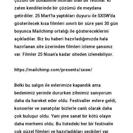
çözüm de sunabilme ihtimali olan bir festival. Ki
zaten kendilerinde bir çözümü de meydana
getirdiler. 25 Mart’ta yaptıkları duyuru ile SXSW’da
gösterilecek kısa filmleri sınırlı bir süre yani 30 gün
boyunca Mailchimp ortalığı ile göstereceklerini
açıkladılar. Biz bu haberi hazırladığımızda hala
hazırlanan site üzerinden filmleri izleme şansınız
var. Filmler 25 Nisan’a kadar siteden izlenebiliyor.
https://mailchimp.com/presents/sxsw/
Belki bu salgın ile evlerimize kapandık ama
bedenimiz yerinde dururken zihnimiz sanıyorum
daha da hareket eder oldu. Festivaller evlere geldi,
konserler ve sanatçılar bizlerle canlı olarak daha
çok buluşur oldu. Yani yine sanat bir kötü olayın
daha merhemi oldu. Bu listedeki her bir festivalin
çok güzel filmleri ve hazırladıkları seçkileri var.