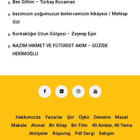
Ben Gittim – Türkay Kocaman
bazımızın çoğumuzun binlercemizin hikâyesi / Mehtap
Gül
Korkaklığın Uzun Gölgesi – Zeynep Eşin
NAZIM HİKMET VE FÜTÜRİST AKIM – GÜZİDE
HEKİMOĞLU
Hakkımızda
Yazarlar
Şiir
Öykü
Deneme
Masal
Makale
Atonal
Bir Kitap
Bir Film
40 Ambar, 40 Yama
Atölyeler
Röportaj
Pdf Dergi
İletişim