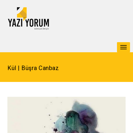
Togg
navi
Kül | Büşra Canbaz