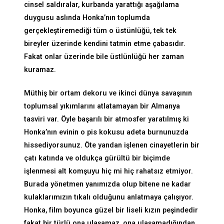
cinsel saldıralar, kurbanda yarattığı aşağılama
duygusu aslında Honka’nın toplumda
gerçekleştiremediği tüm o üstünlüğü, tek tek
bireyler üzerinde kendini tatmin etme çabasıdır.
Fakat onlar üzerinde bile üstlünlüğü her zaman
kuramaz.
Müthiş bir ortam dekoru ve ikinci dünya savaşının
toplumsal yıkımlarını atlatamayan bir Almanya
tasviri var. Öyle başarılı bir atmosfer yaratılmış ki
Honka’nın evinin o pis kokusu adeta burnunuzda
hissediyorsunuz. Öte yandan işlenen cinayetlerin bir
çatı katında ve oldukça gürültü bir biçimde
işlenmesi alt komşuyu hiç mi hiç rahatsız etmiyor.
Burada yönetmen yanımızda olup bitene ne kadar
kulaklarımızın tıkalı olduğunu anlatmaya çalışıyor.
Honka, film boyunca güzel bir liseli kızın peşindedir
fakat bir türlü ona ulaşamaz, ona ulaşamadığından