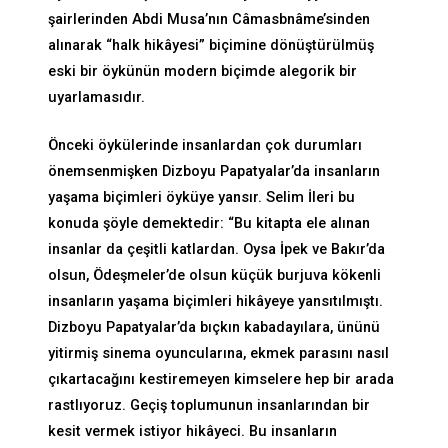
şairlerinden Abdi Musa’nın Câmasbnâme’sinden
alınarak “halk hikâyesi” biçimine dönüştürülmüş
eski bir öykünün modern biçimde alegorik bir
uyarlamasıdır.
Önceki öykülerinde insanlardan çok durumları
önemsenmişken Dizboyu Papatyalar’da insanların
yaşama biçimleri öyküye yansır. Selim İleri bu
konuda şöyle demektedir: “Bu kitapta ele alınan
insanlar da çeşitli katlardan. Oysa İpek ve Bakır’da
olsun, Ödeşmeler’de olsun küçük burjuva kökenli
insanların yaşama biçimleri hikâyeye yansıtılmıştı.
Dizboyu Papatyalar’da bıçkın kabadayılara, ününü
yitirmiş sinema oyuncularına, ekmek parasını nasıl
çıkartacağını kestiremeyen kimselere hep bir arada
rastlıyoruz. Geçiş toplumunun insanlarından bir
kesit vermek istiyor hikâyeci. Bu insanların