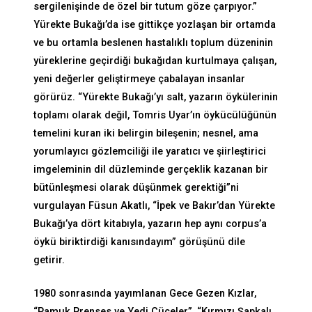
sergilenişinde de özel bir tutum göze çarpıyor.”
Yürekte Bukağı’da ise gittikçe yozlaşan bir ortamda
ve bu ortamla beslenen hastalıklı toplum düzeninin
yüreklerine geçirdiği bukağıdan kurtulmaya çalışan,
yeni değerler geliştirmeye çabalayan insanlar
görürüz. “Yürekte Bukağı’yı salt, yazarın öykülerinin
toplamı olarak değil, Tomris Uyar’ın öykücülüğünün
temelini kuran iki belirgin bileşenin; nesnel, ama
yorumlayıcı gözlemciliği ile yaratıcı ve şiirleştirici
imgeleminin dil düzleminde gerçeklik kazanan bir
bütünleşmesi olarak düşünmek gerektiği”ni
vurgulayan Füsun Akatlı, “İpek ve Bakır’dan Yürekte
Bukağı’ya dört kitabıyla, yazarın hep aynı corpus’a
öykü biriktirdiği kanısındayım” görüşünü dile
getirir.
1980 sonrasında yayımlanan Gece Gezen Kızlar,
“Pamuk Prenses ve Yedi Cüceler”, “Kırmızı Şapkalı