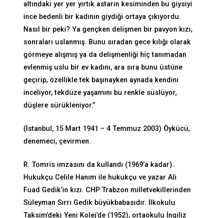
altındaki yer yer yırtık astarın kesiminden bu giysiyi
ince bedenli bir kadının giydiği ortaya çıkıyordu.
Nasıl bir peki? Ya gençken delişmen bir pavyon kızı,
sonraları uslanmış. Bunu sıradan gece kılığı olarak
görmeye alışmış ya da delişmenliği hiç tanımadan
evlenmiş uslu bir ev kadını, ara sıra bunu üstüne
geçirip, özellikle tek başınayken aynada kendini
inceliyor, tekdüze yaşamını bu renkle süslüyor,
düşlere sürükleniyor.”
(İstanbul, 15 Mart 1941 – 4 Temmuz 2003) Öykücü,
denemeci, çevirmen.
R. Tomris imzasını da kullandı (1969’a kadar).
Hukukçu Celile Hanım ile hukukçu ve yazar Ali
Fuad Gedik’in kızı. CHP Trabzon milletvekillerinden
Süleyman Sırrı Gedik büyükbabasıdır. İlkokulu
Taksim’deki Yeni Kolej’de (1952), ortaokulu İngiliz