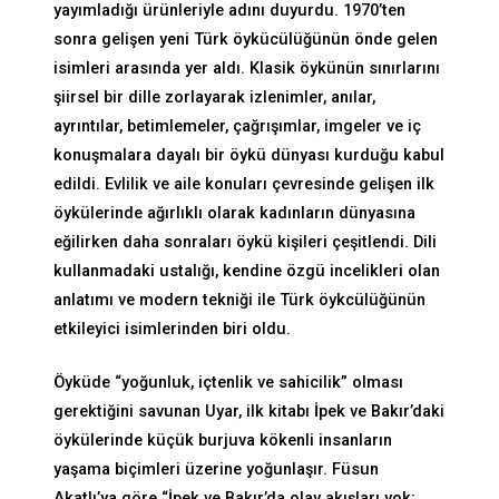
yayımladığı ürünleriyle adını duyurdu. 1970’ten
sonra gelişen yeni Türk öykücülüğünün önde gelen
isimleri arasında yer aldı. Klasik öykünün sınırlarını
şiirsel bir dille zorlayarak izlenimler, anılar,
ayrıntılar, betimlemeler, çağrışımlar, imgeler ve iç
konuşmalara dayalı bir öykü dünyası kurduğu kabul
edildi. Evlilik ve aile konuları çevresinde gelişen ilk
öykülerinde ağırlıklı olarak kadınların dünyasına
eğilirken daha sonraları öykü kişileri çeşitlendi. Dili
kullanmadaki ustalığı, kendine özgü incelikleri olan
anlatımı ve modern tekniği ile Türk öykcülüğünün
etkileyici isimlerinden biri oldu.
Öyküde “yoğunluk, içtenlik ve sahicilik” olması
gerektiğini savunan Uyar, ilk kitabı İpek ve Bakır’daki
öykülerinde küçük burjuva kökenli insanların
yaşama biçimleri üzerine yoğunlaşır. Füsun
Akatlı’ya göre “İpek ve Bakır’da olay akışları yok;