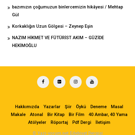
bazımızın çoğumuzun binlercemizin hikâyesi / Mehtap
Gül
Korkaklığın Uzun Gölgesi – Zeynep Eşin
NAZIM HİKMET VE FÜTÜRİST AKIM – GÜZİDE
HEKİMOĞLU
Hakkımızda
Yazarlar
Şiir
Öykü
Deneme
Masal
Makale
Atonal
Bir Kitap
Bir Film
40 Ambar, 40 Yama
Atölyeler
Röportaj
Pdf Dergi
İletişim
© Yazi-yorum.net Edebiyat Dergisi