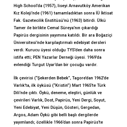
High School’da (1957), liseyi Arnavutköy Amerikan
Kız Koleji’nde (1961) tamamladıktan sonra İÜ İktisat
Fak. Gazetecilik Enstitüsü’nü (1963) bitirdi. Ülkü
Tamer ile birlikte Cemal Süreya’nın çıkardığı
Papirüs dergisinin yayımına katıldı. Bir ara Boğaziçi
Üniversitesi’nde karşılaştırmalı edebiyat dersleri
verdi. Kurucu üyesi olduğu TYS’den daha sonra
istifa etti; PEN Yazarlar Derneği üyesi. 1969’da
evlendiği Turgut Uyar’dan bir çocuğu vardır.
İlk çevirisi (“Şekerden Bebek”, Tagore’dan 1962’de
Varlık’ta, ilk öyküsü (“Kristin”) Mart 1965’te Türk
Dili’nde çıktı. Öykü, deneme, eleştiri, günlük ve
çevirileri Varlık, Dost, Papirüs, Yeni Dergi, Soyut,
Yeni Edebiyat, Yeni Düşün, Gösteri, Gergedan,
Argos, Adam Öykü gibi belli başlı dergilerde
yayımlandı; özellikle 1966’dan sonra Papirüs’te