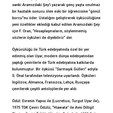
sanki Aramızdaki Şey’i yazarak genç yaşta onulmaz
bir hastalık sonucu ölen eski bir öğrencisine “gönül
borcu”nu öder. Ustalığını geliştirerek öykücülüğüne
yeni özellikler eklediği kabul edilen Aramızdaki Şey
için F. Oran, “Hesaplaşmaların, söylenmemiş
sözlerin öyküleri de diyebiliriz” der.
Öykücülüğü ile Türk edebiyatında özel bir yer
edinmiş olan Uyar, modern dünya edebiyatından
yaptığı çevirilerle de Türk edebiyatına katkılarda
bulunmuştur. Bir öyküsü “Sarmaşık Gülleri” adıyla
S. Önal tarafından televizyona uyarlandı. Öyküleri
İngilizce, Almanca, Fransızca, Lehçe, Rusçaya
çevrilerek çeşitli antolojilerde yer aldı.
Ödül: Evrenin Yapısı ile (Lucretius; Turgut Uyar ile),
1975 TDK Çeviri Ödülü; “Hiawata” ile Avni Dilligil