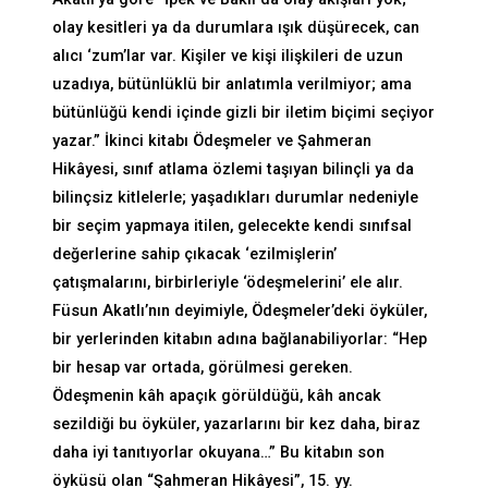
olay kesitleri ya da durumlara ışık düşürecek, can
alıcı ‘zum’lar var. Kişiler ve kişi ilişkileri de uzun
uzadıya, bütünlüklü bir anlatımla verilmiyor; ama
bütünlüğü kendi içinde gizli bir iletim biçimi seçiyor
yazar.” İkinci kitabı Ödeşmeler ve Şahmeran
Hikâyesi, sınıf atlama özlemi taşıyan bilinçli ya da
bilinçsiz kitlelerle; yaşadıkları durumlar nedeniyle
bir seçim yapmaya itilen, gelecekte kendi sınıfsal
değerlerine sahip çıkacak ‘ezilmişlerin’
çatışmalarını, birbirleriyle ‘ödeşmelerini’ ele alır.
Füsun Akatlı’nın deyimiyle, Ödeşmeler’deki öyküler,
bir yerlerinden kitabın adına bağlanabiliyorlar: “Hep
bir hesap var ortada, görülmesi gereken.
Ödeşmenin kâh apaçık görüldüğü, kâh ancak
sezildiği bu öyküler, yazarlarını bir kez daha, biraz
daha iyi tanıtıyorlar okuyana…” Bu kitabın son
öyküsü olan “Şahmeran Hikâyesi”, 15. yy.