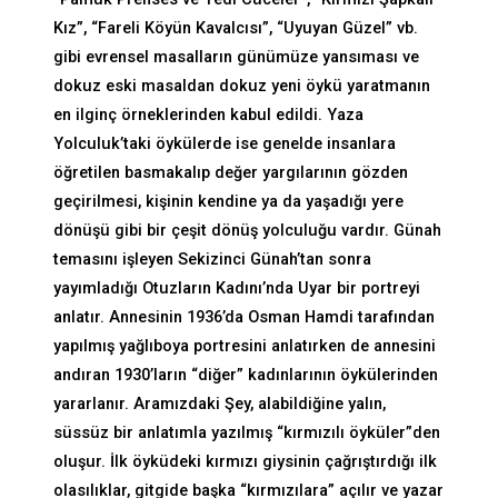
Kız”, “Fareli Köyün Kavalcısı”, “Uyuyan Güzel” vb.
gibi evrensel masalların günümüze yansıması ve
dokuz eski masaldan dokuz yeni öykü yaratmanın
en ilginç örneklerinden kabul edildi. Yaza
Yolculuk’taki öykülerde ise genelde insanlara
öğretilen basmakalıp değer yargılarının gözden
geçirilmesi, kişinin kendine ya da yaşadığı yere
dönüşü gibi bir çeşit dönüş yolculuğu vardır. Günah
temasını işleyen Sekizinci Günah’tan sonra
yayımladığı Otuzların Kadını’nda Uyar bir portreyi
anlatır. Annesinin 1936’da Osman Hamdi tarafından
yapılmış yağlıboya portresini anlatırken de annesini
andıran 1930’ların “diğer” kadınlarının öykülerinden
yararlanır. Aramızdaki Şey, alabildiğine yalın,
süssüz bir anlatımla yazılmış “kırmızılı öyküler”den
oluşur. İlk öyküdeki kırmızı giysinin çağrıştırdığı ilk
olasılıklar, gitgide başka “kırmızılara” açılır ve yazar