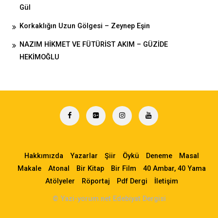
Gül
Korkaklığın Uzun Gölgesi – Zeynep Eşin
NAZIM HİKMET VE FÜTÜRİST AKIM – GÜZİDE
HEKİMOĞLU
Hakkımızda
Yazarlar
Şiir
Öykü
Deneme
Masal
Makale
Atonal
Bir Kitap
Bir Film
40 Ambar, 40 Yama
Atölyeler
Röportaj
Pdf Dergi
İletişim
© Yazi-yorum.net Edebiyat Dergisi