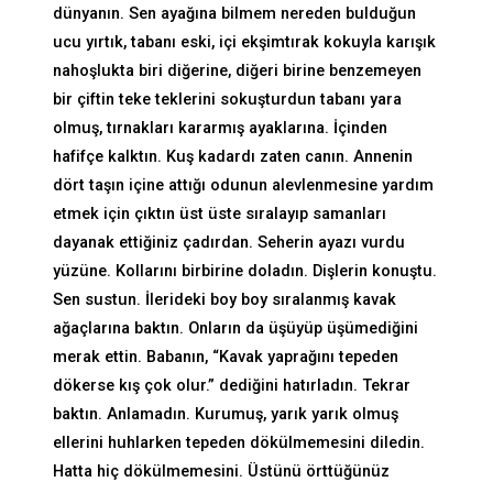
dünyanın. Sen ayağına bilmem nereden bulduğun
ucu yırtık, tabanı eski, içi ekşimtırak kokuyla karışık
nahoşlukta biri diğerine, diğeri birine benzemeyen
bir çiftin teke teklerini sokuşturdun tabanı yara
olmuş, tırnakları kararmış ayaklarına. İçinden
hafifçe kalktın. Kuş kadardı zaten canın. Annenin
dört taşın içine attığı odunun alevlenmesine yardım
etmek için çıktın üst üste sıralayıp samanları
dayanak ettiğiniz çadırdan. Seherin ayazı vurdu
yüzüne. Kollarını birbirine doladın. Dişlerin konuştu.
Sen sustun. İlerideki boy boy sıralanmış kavak
ağaçlarına baktın. Onların da üşüyüp üşümediğini
merak ettin. Babanın, “Kavak yaprağını tepeden
dökerse kış çok olur.” dediğini hatırladın. Tekrar
baktın. Anlamadın. Kurumuş, yarık yarık olmuş
ellerini huhlarken tepeden dökülmemesini diledin.
Hatta hiç dökülmemesini. Üstünü örttüğünüz