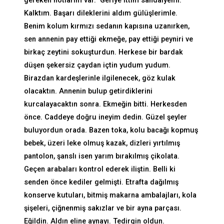
gereken notlarım var.” Geriye ittim sandalyemi.
Kalktım. Başarı dileklerini aldım gülüşlerimle.
Benim kolum kırmızı sedanın kapısına uzanırken,
sen annenin pay ettiği ekmeğe, pay ettiği peyniri ve
birkaç zeytini sokuşturdun. Herkese bir bardak
düşen şekersiz çaydan içtin yudum yudum.
Birazdan kardeşlerinle ilgilenecek, göz kulak
olacaktın. Annenin bulup getirdiklerini
kurcalayacaktın sonra. Ekmeğin bitti. Herkesden
önce. Caddeye doğru ineyim dedin. Güzel şeyler
buluyordun orada. Bazen toka, kolu bacağı kopmuş
bebek, üzeri leke olmuş kazak, dizleri yırtılmış
pantolon, şanslı isen yarım bırakılmış çikolata.
Geçen arabaları kontrol ederek iliştin. Belli ki
senden önce kediler gelmişti. Etrafta dağılmış
konserve kutuları, bitmiş makarna ambalajları, kola
şişeleri, çiğnenmiş sakızlar ve bir ayna parçası.
Eğildin. Aldın eline aynayı. Tedirgin oldun.