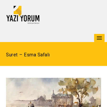
Togg
navi
Suret – Esma Safalı