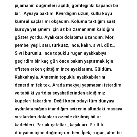
pijamanın düğmeleri açıldı, gömleğinki kapandı bir
bir. Aynaya baktım. Kıvırdığım uzun, küllü koyu
kumral saçlarımı okşadım. Koluma taktığım saat
büroya yetişmem için az bir zamanımın kaldığını
gösteriyordu. Ayakkabı dolabıma uzandım. Mor,
pembe, yeşil, sarı, turkuaz, ince, kalın, sivri, düz…
Sivri burunlu, ince topuklu rugan ayakkabıya
geçirdim bir kaç gün önce bakım yaptırmak için
ofisten erken çıktığım ince ayaklarımı. Güldüm.
Kahkahayla. Annemin topuklu ayakkabılarını
denerdim tek tek. Arada makyaj yapmasını isterdim
ve tabii ki yurtdışı seyahatlerinden aldığımız
küpeleri takardım. Değil koca odayı tüm dünyayı
aydınlatacağına inandığım avizenin altındaki masaya
sıralardım dolaplara özenle dizilmiş billur
kadehleri. Parlak çatalları, kaşıkları. Pırıltılı
dünyanın içine doğmuştum ben. İpek, rugan, altın bir