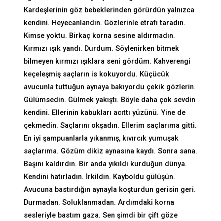
Kardeşlerinin göz bebeklerinden görürdün yalnızca
kendini. Heyecanlandın. Gözlerinle etrafı taradın.
Kimse yoktu. Birkaç korna sesine aldırmadın.
Kırmızı ışık yandı. Durdum. Söylenirken bitmek
bilmeyen kırmızı ışıklara seni gördüm. Kahverengi
keçeleşmiş saçların is kokuyordu. Küçücük
avucunla tuttuğun aynaya bakıyordu çekik gözlerin.
Gülümsedin. Gülmek yakıştı. Böyle daha çok sevdin
kendini. Ellerinin kabukları acıttı yüzünü. Yine de
çekmedin. Saçlarını okşadın. Ellerim saçlarıma gitti.
En iyi şampuanlarla yıkanmış, kıvırcık yumuşak
saçlarıma. Gözüm dikiz aynasına kaydı. Sonra sana.
Başını kaldırdın. Bir anda yıkıldı kurduğun dünya.
Kendini hatırladın. İrkildin. Kayboldu gülüşün.
Avucuna bastırdığın aynayla koşturdun gerisin geri.
Durmadan. Soluklanmadan. Ardımdaki korna
sesleriyle bastım gaza. Sen şimdi bir çift göze