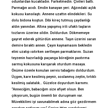
odunlardan kucakladın. Farketmedin. Çivileri battı.
Parmağın acıdı. Emdin kanayan yeri. Ağzındaki açlık
kokusu kansılaştı. Annene uzattın elindekileri. Su
dolu bidona koştun. Dibi kireç tutmuş çaydanlığı
aldın yanından. Altına yapışmış irili ufaklı taşların
tozlarını üzerine sildin. Doldurdun. Dökmemeye
gayret ederek götürdün annene. Taşın üzerini saran
demire bıraktı annen. Çayın kaynamasını bekledin
elini uzatıp ısıtırken sertleşen parmaklarını. Suzan
teyzenin hazırladığı paçanga böreğinin pastırma
sarmış kokusuna karışarak oturdum masaya.
Önüme özenle konulan servis tabağımı doldurdum.
Üçgen, kare kesilmiş peynir, soslanmış zeytin, tırtıklı
kesilmiş salatalık… Güzelce doyurdum karnımı.
“Anneciğim, babacığım size afiyet olsun. Ben
çıkıyorum, bugün önemli bir duruşmam var.
Müvekkilimi iyi savunabilmek adına göz gezdirmem