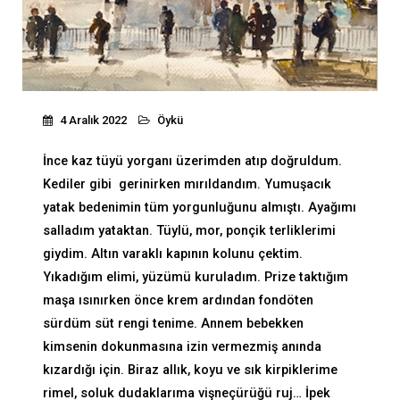
4 Aralık 2022
Öykü
İnce kaz tüyü yorganı üzerimden atıp doğruldum.
Kediler gibi gerinirken mırıldandım. Yumuşacık
yatak bedenimin tüm yorgunluğunu almıştı. Ayağımı
salladım yataktan. Tüylü, mor, ponçik terliklerimi
giydim. Altın varaklı kapının kolunu çektim.
Yıkadığım elimi, yüzümü kuruladım. Prize taktığım
maşa ısınırken önce krem ardından fondöten
sürdüm süt rengi tenime. Annem bebekken
kimsenin dokunmasına izin vermezmiş anında
kızardığı için. Biraz allık, koyu ve sık kirpiklerime
rimel, soluk dudaklarıma vişneçürüğü ruj… İpek