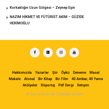
Korkaklığın Uzun Gölgesi – Zeynep Eşin
NAZIM HİKMET VE FÜTÜRİST AKIM – GÜZİDE
HEKİMOĞLU
Hakkımızda
Yazarlar
Şiir
Öykü
Deneme
Masal
Makale
Atonal
Bir Kitap
Bir Film
40 Ambar, 40 Yama
Atölyeler
Röportaj
Pdf Dergi
İletişim
© Yazi-yorum.net Edebiyat Dergisi