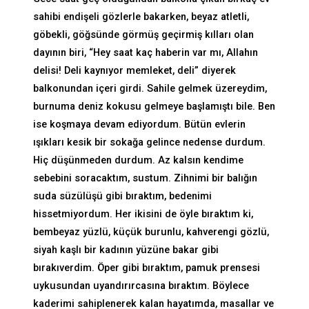
sahibi endişeli gözlerle bakarken, beyaz atletli,
göbekli, göğsünde görmüş geçirmiş kılları olan
dayının biri, “Hey saat kaç haberin var mı, Allahın
delisi! Deli kaynıyor memleket, deli” diyerek
balkonundan içeri girdi. Sahile gelmek üzereydim,
burnuma deniz kokusu gelmeye başlamıştı bile. Ben
ise koşmaya devam ediyordum. Bütün evlerin
ışıkları kesik bir sokağa gelince nedense durdum.
Hiç düşünmeden durdum. Az kalsın kendime
sebebini soracaktım, sustum. Zihnimi bir balığın
suda süzülüşü gibi bıraktım, bedenimi
hissetmiyordum. Her ikisini de öyle bıraktım ki,
bembeyaz yüzlü, küçük burunlu, kahverengi gözlü,
siyah kaşlı bir kadının yüzüne bakar gibi
bırakıverdim. Öper gibi bıraktım, pamuk prensesi
uykusundan uyandırırcasına bıraktım. Böylece
kaderimi sahiplenerek kalan hayatımda, masallar ve