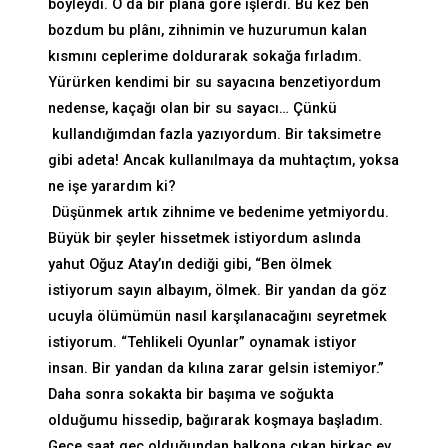
böyleydi. O da bir plâna göre işlerdi. Bu kez ben
bozdum bu plânı, zihnimin ve huzurumun kalan
kısmını ceplerime doldurarak sokağa fırladım.
Yürürken kendimi bir su sayacına benzetiyordum
nedense, kaçağı olan bir su sayacı… Çünkü
kullandığımdan fazla yazıyordum. Bir taksimetre
gibi adeta! Ancak kullanılmaya da muhtaçtım, yoksa
ne işe yarardım ki?
Düşünmek artık zihnime ve bedenime yetmiyordu.
Büyük bir şeyler hissetmek istiyordum aslında
yahut Oğuz Atay’ın dediği gibi, “Ben ölmek
istiyorum sayın albayım, ölmek. Bir yandan da göz
ucuyla ölümümün nasıl karşılanacağını seyretmek
istiyorum. “Tehlikeli Oyunlar” oynamak istiyor
insan. Bir yandan da kılına zarar gelsin istemiyor.”
Daha sonra sokakta bir başıma ve soğukta
olduğumu hissedip, bağırarak koşmaya başladım.
Gece saat geç olduğundan balkona çıkan birkaç ev