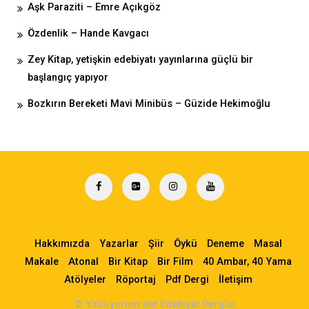
Aşk Paraziti – Emre Açıkgöz
Özdenlik – Hande Kavgacı
Zey Kitap, yetişkin edebiyatı yayınlarına güçlü bir
başlangıç yapıyor
Bozkırın Bereketi Mavi Minibüs – Güzide Hekimoğlu
Hakkımızda
Yazarlar
Şiir
Öykü
Deneme
Masal
Makale
Atonal
Bir Kitap
Bir Film
40 Ambar, 40 Yama
Atölyeler
Röportaj
Pdf Dergi
İletişim
© Yazi-yorum.net Edebiyat Dergisi