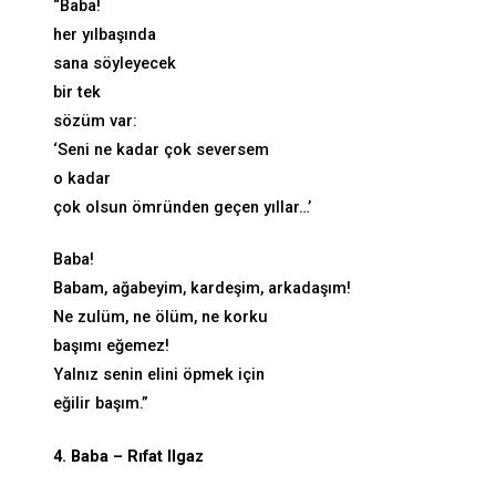
“Baba!
her yılbaşında
sana söyleyecek
bir tek
sözüm var:
‘Seni ne kadar çok seversem
o kadar
çok olsun ömründen geçen yıllar…’
Baba!
Babam, ağabeyim, kardeşim, arkadaşım!
Ne zulüm, ne ölüm, ne korku
başımı eğemez!
Yalnız senin elini öpmek için
eğilir başım.”
4. Baba – Rıfat Ilgaz