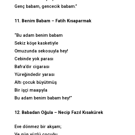
Genç babam, gencecik babam.”
11. Benim Babam – Fatih Kısaparmak
“Bu adam benim babam
Sekiz köşe kasketiyle
Omuzunda sekosuyla hey!
Cebinde yok parası
Bafra’dır cigarası
Yüreğindedir yarası
Altı çocuk büyütmüş
Bir işçi maaşıyla
Bu adam benim babam hey!”
12. Babadan Oğula – Necip Fazıl Kısakürek
Eve dönmez bir akşam;
Ve gün yüzlü çocuğu,