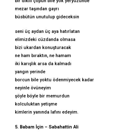
bir dikili çöpün bile yok yeryüzünde
mezar taşından gayrı
büsbütün unutulup gideceksin
seni üç aydan üç aya hatırlatan
elimizdeki cüzdanda olmasa
bizi ukardan konuşturacak
ne ham bıraktın, ne hamam
iki karışlık arsa da kalmadı
yangın yerinde
borcun bile yoktu ödenmiyecek kadar
neyinle övüneyim
şöyle böyle bir memurdun
kolculuktan yetişme
kimlerin yanında lafını edeyim.
5. Babam İçin – Sabahattin Ali