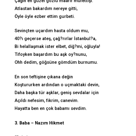
Çağın en güzel gözlü maarif müfettişi.
Atlastan bakardım nereye gitti,
Öyle öyle ezber ettim gurbeti.
Sevinçten uçardım hasta oldum mu,
40?ı geçerse ateş, çağ?rırlar İstanbul?a,
Bi helallaşmak ister elbet, diğ?mi, oğluyla!
Tifoyken başardım bu aşk oy?nunu,
Ohh dedim, göğsüne gömdüm burnumu.
En son teftişine çıkana değin
Koştururken ardından o uçmaktaki devin,
Daha başka tür aşklar, geniş sevdalar için
Açıldı nefesim, fikrim, canevim.
Hayatta ben en çok babamı sevdim.
3. Baba – Nazım Hikmet