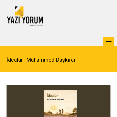
Togg
navi
İdealar- Muhammed Daşkıran