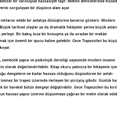
enzer bir varoluşsal hassasiyet taşır. Metnin atmosferinde hissed
erini sorgulayan bir düşünce alanı açar.
ıntılarını edebi bir anlatıya dönüştürme becerisi gösterir. Modern
 Büyük tarihsel olaylar ya da dramatik hikâyeler yerine küçük anlar
yerleşir. Bir bakış, kısa bir konuşma ya da sıradan bir mekân
mak için önemli bir ipucu haline gelebilir.
Gece Trapezcileri
bu küç
 koyar.
, sembolik yapısı ve psikolojik derinliği sayesinde modern insanın
in olarak değerlendirilebilir. Kitap okuru yalnızca bir hikâyenin içi
duğu dengelerin ne kadar hassas olduğunu düşündüren bir anlatı
ünmez bir trapez üzerinde ilerleyen bir yürüyüş gibidir. Günlük ha
k bir hareket bütün dengeyi değiştirebilir.
Gece Trapezcileri
bu kırı
un hassas yapısı üzerine düşünmeye çağıran bir metin olarak ede