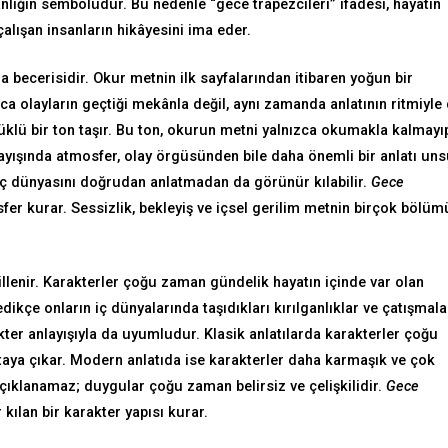
anlığın sembolüdür. Bu nedenle “gece trapezcileri” ifadesi, hayatın
alışan insanların hikâyesini ima eder.
 becerisidir. Okur metnin ilk sayfalarından itibaren yoğun bir
zca olayların geçtiği mekânla değil, aynı zamanda anlatının ritmiyle
klü bir ton taşır. Bu ton, okurun metni yalnızca okumakla kalmayı
yışında atmosfer, olay örgüsünden bile daha önemli bir anlatı un
 iç dünyasını doğrudan anlatmadan da görünür kılabilir.
Gece
fer kurar. Sessizlik, bekleyiş ve içsel gerilim metnin birçok bölü
illenir. Karakterler çoğu zaman gündelik hayatın içinde var olan
edikçe onların iç dünyalarında taşıdıkları kırılganlıklar ve çatışmala
er anlayışıyla da uyumludur. Klasik anlatılarda karakterler çoğu
rtaya çıkar. Modern anlatıda ise karakterler daha karmaşık ve çok
 açıklanamaz; duygular çoğu zaman belirsiz ve çelişkilidir.
Gece
ılan bir karakter yapısı kurar.