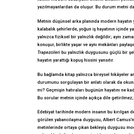
yazılmayanlardan da oluşur. Bu durum metni dah
Metnin düşünsel arka planında modern hayatın y
kalabalık şehirlerde, yoğun iş hayatının içinde y
yalnızca fiziksel bir yalnızlık değildir; aynı zam
konuşur, birlikte yaşar ve aynı mekânları paylaş
Trapezcileri
bu yalnızlık duygusunu güçlü bir şek
hayatın yarattığı kopuş hissini yansıtır.
Bu bağlamda kitap yalnızca bireysel hikâyeler a
durumunu sorgulayan bir anlatı olarak da okuna
mi? Geçmişin hatıraları bugünün hayatını ne kad
Bu sorular metnin içinde açıkça dile getirilmez; 
Edebiyat tarihinde modern insanın bu kırılgan d
görülen yabancılaşma duygusu, Albert Camus’nün
metinlerinde ortaya çıkan bekleyiş duygusu mod