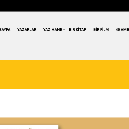
SAYFA
YAZARLAR
YAZIHANE
BIR KITAP
BIR FILM
40 AMB