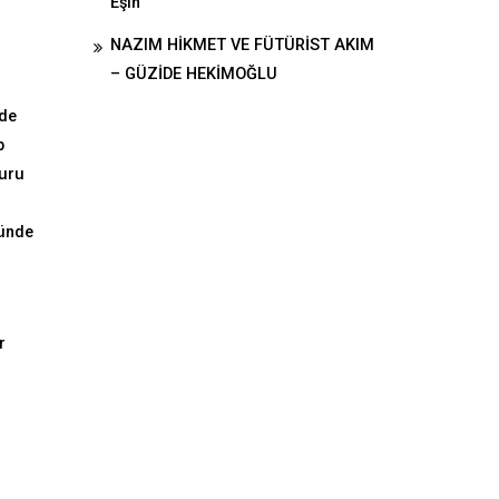
Eşin
NAZIM HİKMET VE FÜTÜRİST AKIM
– GÜZİDE HEKİMOĞLU
 de
p
suru
münde
r