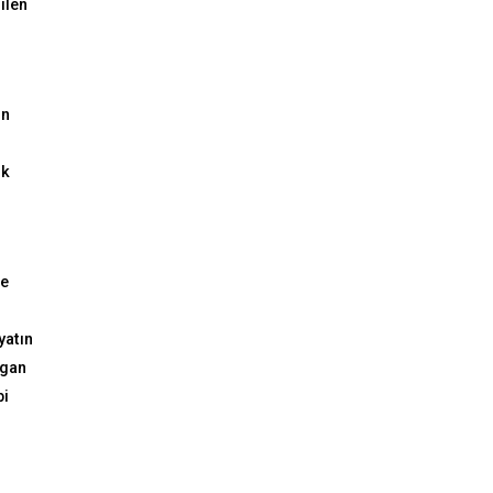
ilen
ın
ük
ne
yatın
lgan
bi