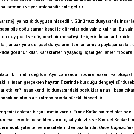
a katmanlı ve yorumlanabilir hale getirir.
arattığı yalnızlık duygusu hissedilir. Günümüz dünyasında insanl
aşasa bile çoğu zaman kendi iç dünyalarında yalnız kalırlar. Bu yalnı
anda duygusal ve düşünsel bir mesafeyi de içerir. İnsanlar birbirleri
ırlar; ancak yine de içsel dünyalarını tam anlamıyla paylaşamazlar.
ilde görünür kılar. Karakterlerin yaşadığı içsel gerilimler modern
nlatan bir metin değildir. Aynı zamanda modern insanın varoluşsal
bilir. İnsan gerçekten hayatın üzerinde kurduğu dengeyi sürdürebi
ar etkiler? İnsan kendi iç dünyasındaki boşluklarla nasıl başa çıka
ancak anlatının alt katmanlarında sürekli hissedilir.
engesini anlatan birçok metin vardır. Franz Kafka’nın metinlerinde
 eserlerinde hissedilen varoluşsal yalnızlık ve Samuel Beckett’in
ern edebiyatın temel meselelerinden bazılarıdır.
Gece Trapezcileri