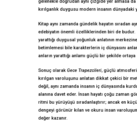
gelenekle doğrudan aynı çizgide yer almasa da b
kırılganlık duygusu modern insanın dünyadaki y
Kitap aynı zamanda gündelik hayatın sıradan ayr
edebiyatın önemli özelliklerinden biri de budur.
yarattığı duygusal yoğunluk anlatının merkezine 
betimlemesi bile karakterlerin iç dünyasını anla
anların yarattığı anlamı güçlü bir şekilde ortaya
Sonuç olarak
Gece Trapezcileri
, güçlü atmosferi
kırılgan varoluşunu anlatan dikkat çekici bir met
değil, aynı zamanda insanın iç dünyasında kur
alanına davet eder. İnsan hayatı çoğu zaman gör
ritmi bu yürüyüşü sıradanlaştırır; ancak en küçü
dengeyi görünür kılan ve okuru insan varoluşun
değer kazanır.