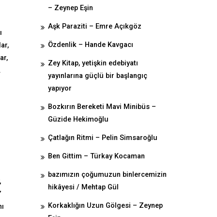
– Zeynep Eşin
Aşk Paraziti – Emre Açıkgöz
ı
Özdenlik – Hande Kavgacı
ar,
ar,
Zey Kitap, yetişkin edebiyatı
.
yayınlarına güçlü bir başlangıç
yapıyor
Bozkırın Bereketi Mavi Minibüs –
Güzide Hekimoğlu
Çatlağın Ritmi – Pelin Simsaroğlu
Ben Gittim – Türkay Kocaman
bazımızın çoğumuzun binlercemizin
,
hikâyesi / Mehtap Gül
”
Korkaklığın Uzun Gölgesi – Zeynep
nı