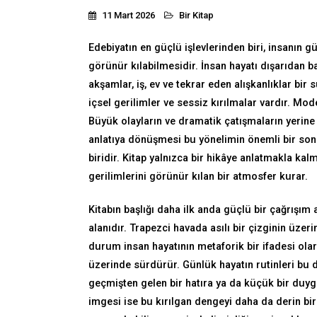
11 Mart 2026
Bir Kitap
Edebiyatın en güçlü işlevlerinden biri, insanın 
görünür kılabilmesidir. İnsan hayatı dışarıdan ba
akşamlar, iş, ev ve tekrar eden alışkanlıklar bir
içsel gerilimler ve sessiz kırılmalar vardır. Mo
Büyük olayların ve dramatik çatışmaların yerine 
anlatıya dönüşmesi bu yönelimin önemli bir so
biridir. Kitap yalnızca bir hikâye anlatmakla ka
gerilimlerini görünür kılan bir atmosfer kurar.
Kitabın başlığı daha ilk anda güçlü bir çağrışım 
alanıdır. Trapezci havada asılı bir çizginin üzer
durum insan hayatının metaforik bir ifadesi ol
üzerinde sürdürür. Günlük hayatın rutinleri bu 
geçmişten gelen bir hatıra ya da küçük bir duygu
imgesi ise bu kırılgan dengeyi daha da derin bir