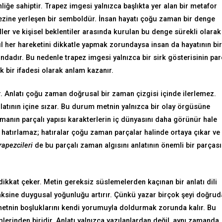
liğe sahiptir. Trapez imgesi yalnızca başlıkta yer alan bir metafor
ezine yerleşen bir semboldür. İnsan hayatı çoğu zaman bir denge
 roller ve kişisel beklentiler arasında kurulan bu denge sürekli olarak
sıl her hareketini dikkatle yapmak zorundaysa insan da hayatının bi
ndadır. Bu nedenle trapez imgesi yalnızca bir sirk gösterisinin par
 bir ifadesi olarak anlam kazanır.
. Anlatı çoğu zaman doğrusal bir zaman çizgisi içinde ilerlemez.
nlatının içine sızar. Bu durum metnin yalnızca bir olay örgüsüne
amanın parçalı yapısı karakterlerin iç dünyasını daha görünür hale
la hatırlamaz; hatıralar çoğu zaman parçalar halinde ortaya çıkar ve
apezcileri
de bu parçalı zaman algısını anlatının önemli bir parçası
dikkat çeker. Metin gereksiz süslemelerden kaçınan bir anlatı dili
; aksine duygusal yoğunluğu artırır. Çünkü yazar birçok şeyi doğru
metnin boşluklarını kendi yorumuyla doldurmak zorunda kalır. Bu
erinden biridir. Anlatı yalnızca yazılanlardan değil, aynı zamanda