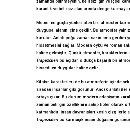
zamanda bilinmeyenin, belirsizliğin ve içsel kar
karanlık ve belirsiz alanlarında denge kurmaya ç
Metnin en güçlü yönlerinden biri atmosfer kurma
duygusal alanın içine çekilir. Bu atmosfer yalnı
kurulur. Anlatı çoğu zaman sakin ama gerilim yü
hissetmesini sağlar. Modern öykü ve roman anla
haline gelmiştir. Çünkü atmosfer, karakterlerin
Trapezcileri
bu açıdan oldukça başarılı bir atmos
hissedilen duygular haline gelir.
Kitabın karakterleri de bu atmosferin içinde şek
sıradan insanlar gibi görünür. Ancak anlatı ilerl
ortaya çıkar. Bu durum modern edebiyatın karakt
zaman belirgin özelliklere sahip tipler olarak o
katmanlıdır. İnsan davranışları kesin çizgilerle
Trapezcileri
bu karmaşık insan doğasını görünür k