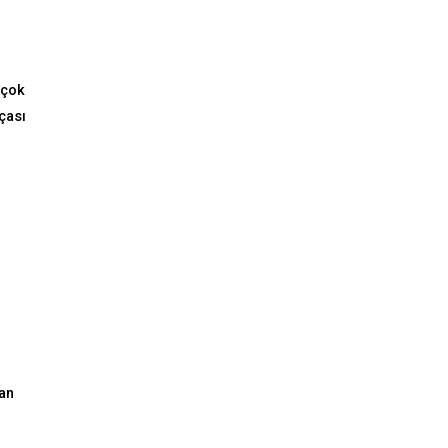
rçok
çası
dan