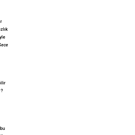
ar
zlık
yle
Gece
lir
r?
bu