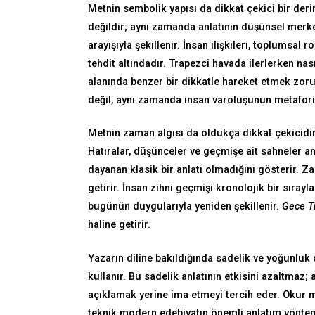
Metnin sembolik yapısı da dikkat çekici bir derin
değildir; aynı zamanda anlatının düşünsel merk
arayışıyla şekillenir. İnsan ilişkileri, toplumsal
tehdit altındadır. Trapezci havada ilerlerken na
alanında benzer bir dikkatle hareket etmek zoru
değil, aynı zamanda insan varoluşunun metaforik
Metnin zaman algısı da oldukça dikkat çekicidir
Hatıralar, düşünceler ve geçmişe ait sahneler a
dayanan klasik bir anlatı olmadığını gösterir. Z
getirir. İnsan zihni geçmişi kronolojik bir sıray
bugünün duygularıyla yeniden şekillenir.
Gece Tr
haline getirir.
Yazarın diline bakıldığında sadelik ve yoğunluk 
kullanır. Bu sadelik anlatının etkisini azaltmaz
açıklamak yerine ima etmeyi tercih eder. Okur 
teknik modern edebiyatın önemli anlatım yönteml