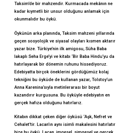
Taksim’de bir mahzendir. Kurmacada mekânın ne
kadar kıymetli bir unsur olduğunu anlamak için
okunmalıdır bu öykü.
Öykünün arka planında, Taksim mahzeni yıllarında
geçen sosyolojik ve siyasal olayları kısmen aktarır
yazar bize. Türkiye’nin ilk amigosu, Süha Baba
lakaplı Seha Erge’yi ve kitabı ‘Bir Baba Hindu’yu da
hatırlayarak bir dönemin ruhunu hissediyoruz.
Edebiyatta birçok öneklerini gördüğümüz kolaj
tekniğini bu öyküde de kullanan yazar, Tolstoy’un
Anna Karenina’sıyla metinlerarası bir boyut
kazandırır kurgusuna. Bu öyküyle edebiyatın en
gerçek hafıza olduğunu hatırlarız.
Kitabın dikkat çeken diğer öyküsü ‘Aşk, Nefret ve
Cehalet’tir. Lacan’ın aynı isimli makalesini hatırlatır
bize bu öykü. Lacan, imgesel, simgesel ve gerçek