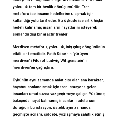
istasyonu olduğunun alegorik temsilidir. Buradaki
yolculuk tam bir benlik dönüşümüdür. Tren
metaforu ise insanın hedeflerine ulaşmak için
kullandığı yolu tarif eder. Bu öyküde ise artık hiçbir
hedefi kalmamış insanların hayatlarını isteyerek
sonlandırdığı bir araçtır trenler.
Merdiven metaforu, yolculuk, iniş çıkış döngüsünün
etkili bir temsilidir. Fatih Köse’nin ‘yürüyen
merdiven’ i Filozof Ludwig Wittgenstein’in
‘merdiven’ini çağrıştırır.
Öykünün aynı zamanda anlatıcısı olan ana karakter,
hayatını sonlandırmak için tren istasyona gelen
insanları umutsuzca vazgeçirmeye çalışır. Yüzünde,
bakışında hayat kalmamış insanların adeta son
durağıdır bu istasyon; üstelik aynı zamanda
geçmişte acılara, şiddete, yozlaşmaya şahitlik etmiş