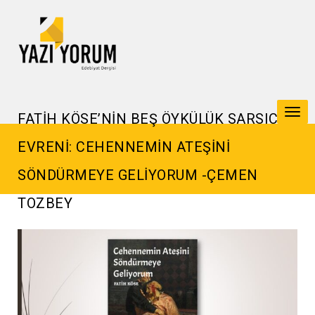
Togg
FATİH KÖSE’NİN BEŞ ÖYKÜLÜK SARSICI
navi
EVRENİ: CEHENNEMİN ATEŞİNİ
SÖNDÜRMEYE GELİYORUM -ÇEMEN
TOZBEY