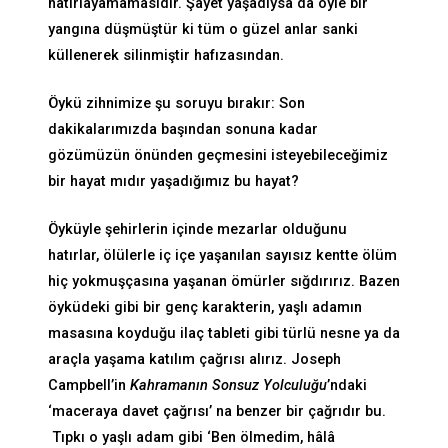
hatırlayamamasıdır. Şayet yaşadıysa da öyle bir
yangına düşmüştür ki tüm o güzel anlar sanki
küllenerek silinmiştir hafızasından.
Öykü zihnimize şu soruyu bırakır: Son
dakikalarımızda başından sonuna kadar
gözümüzün önünden geçmesini isteyebileceğimiz
bir hayat mıdır yaşadığımız bu hayat?
Öyküyle şehirlerin içinde mezarlar olduğunu
hatırlar, ölülerle iç içe yaşanılan sayısız kentte ölüm
hiç yokmuşçasına yaşanan ömürler sığdırırız. Bazen
öyküdeki gibi bir genç karakterin, yaşlı adamın
masasına koyduğu ilaç tableti gibi türlü nesne ya da
araçla yaşama katılım çağrısı alırız. Joseph
Campbell’in
Kahramanın Sonsuz Yolculuğu
’ndaki
‘maceraya davet çağrısı’ na benzer bir çağrıdır bu.
Tıpkı o yaşlı adam gibi ‘Ben ölmedim, hâlâ