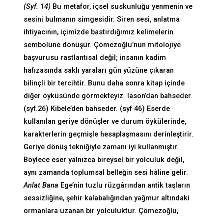
(Syf. 14)
Bu metafor, içsel suskunluğu yenmenin ve
sesini bulmanın simgesidir. Siren sesi, anlatma
ihtiyacının, içimizde bastırdığımız kelimelerin
sembolüne dönüşür. Çömezoğlu’nun mitolojiye
başvurusu rastlantısal değil; insanın kadim
hafızasında saklı yaraları gün yüzüne çıkaran
bilinçli bir tercihtir. Bunu daha sonra kitap içinde
diğer öyküsünde görmekteyiz. Iason’dan bahseder.
(syf.26) Kibele’den bahseder. (syf 46) Eserde
kullanılan geriye dönüşler ve durum öykülerinde,
karakterlerin geçmişle hesaplaşmasını derinleştirir.
Geriye dönüş tekniğiyle zamanı iyi kullanmıştır.
Böylece eser yalnızca bireysel bir yolculuk değil,
aynı zamanda toplumsal belleğin sesi hâline gelir.
Anlat Bana
Ege’nin tuzlu rüzgârından antik taşların
sessizliğine, şehir kalabalığından yağmur altındaki
ormanlara uzanan bir yolculuktur. Çömezoğlu,