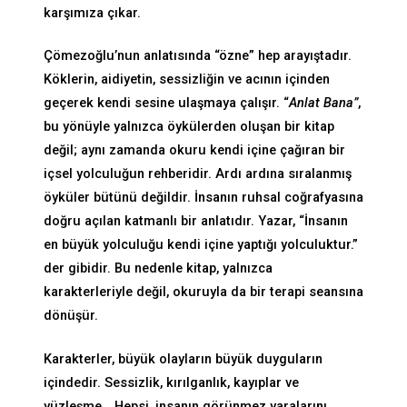
karşımıza çıkar.
Çömezoğlu’nun anlatısında “özne” hep arayıştadır.
Köklerin, aidiyetin, sessizliğin ve acının içinden
geçerek kendi sesine ulaşmaya çalışır. “
Anlat Bana”
,
bu yönüyle yalnızca öykülerden oluşan bir kitap
değil; aynı zamanda okuru kendi içine çağıran bir
içsel yolculuğun rehberidir. Ardı ardına sıralanmış
öyküler bütünü değildir. İnsanın ruhsal coğrafyasına
doğru açılan katmanlı bir anlatıdır. Yazar, “İnsanın
en büyük yolculuğu kendi içine yaptığı yolculuktur.”
der gibidir. Bu nedenle kitap, yalnızca
karakterleriyle değil, okuruyla da bir terapi seansına
dönüşür.
Karakterler, büyük olayların büyük duyguların
içindedir. Sessizlik, kırılganlık, kayıplar ve
yüzleşme… Hepsi, insanın görünmez yaralarını