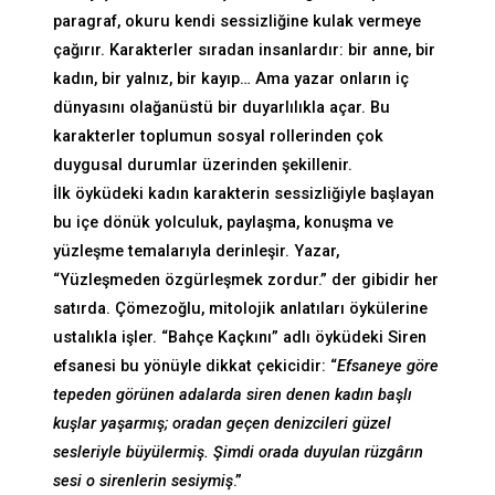
paragraf, okuru kendi sessizliğine kulak vermeye
çağırır. Karakterler sıradan insanlardır: bir anne, bir
kadın, bir yalnız, bir kayıp… Ama yazar onların iç
dünyasını olağanüstü bir duyarlılıkla açar. Bu
karakterler toplumun sosyal rollerinden çok
duygusal durumlar üzerinden şekillenir.
İlk öyküdeki kadın karakterin sessizliğiyle başlayan
bu içe dönük yolculuk, paylaşma, konuşma ve
yüzleşme temalarıyla derinleşir. Yazar,
“Yüzleşmeden özgürleşmek zordur.” der gibidir her
satırda. Çömezoğlu, mitolojik anlatıları öykülerine
ustalıkla işler. “Bahçe Kaçkını” adlı öyküdeki Siren
efsanesi bu yönüyle dikkat çekicidir: “
Efsaneye göre
tepeden görünen adalarda siren denen kadın başlı
kuşlar yaşarmış; oradan geçen denizcileri güzel
sesleriyle büyülermiş. Şimdi orada duyulan rüzgârın
sesi o sirenlerin sesiymiş
.”