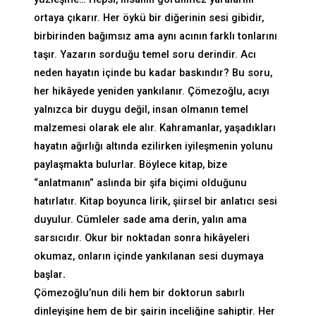
ortaya çıkarır. Her öykü bir diğerinin sesi gibidir,
birbirinden bağımsız ama aynı acının farklı tonlarını
taşır. Yazarın sorduğu temel soru derindir. Acı
neden hayatın içinde bu kadar baskındır? Bu soru,
her hikâyede yeniden yankılanır. Çömezoğlu, acıyı
yalnızca bir duygu değil, insan olmanın temel
malzemesi olarak ele alır. Kahramanlar, yaşadıkları
hayatın ağırlığı altında ezilirken iyileşmenin yolunu
paylaşmakta bulurlar. Böylece kitap, bize
“anlatmanın” aslında bir şifa biçimi olduğunu
hatırlatır. Kitap boyunca lirik, şiirsel bir anlatıcı sesi
duyulur. Cümleler sade ama derin, yalın ama
sarsıcıdır. Okur bir noktadan sonra hikâyeleri
okumaz, onların içinde yankılanan sesi duymaya
başlar
.
Çömezoğlu’nun dili hem bir doktorun sabırlı
dinleyişine hem de bir şairin inceliğine sahiptir. Her