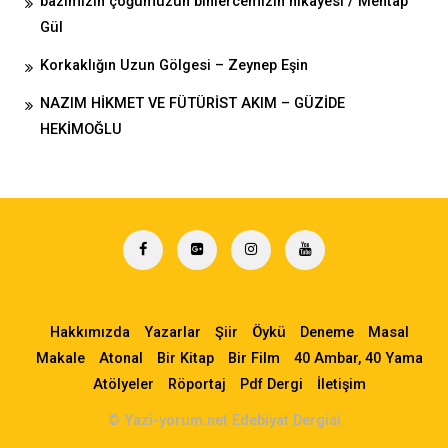
bazımızın çoğumuzun binlercemizin hikâyesi / Mehtap
Gül
Korkaklığın Uzun Gölgesi – Zeynep Eşin
NAZIM HİKMET VE FÜTÜRİST AKIM – GÜZİDE
HEKİMOĞLU
Hakkımızda
Yazarlar
Şiir
Öykü
Deneme
Masal
Makale
Atonal
Bir Kitap
Bir Film
40 Ambar, 40 Yama
Atölyeler
Röportaj
Pdf Dergi
İletişim
© Yazi-yorum.net Edebiyat Dergisi