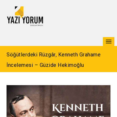
Togg
navi
Söğütlerdeki Rüzgâr, Kenneth Grahame
İncelemesi – Güzide Hekimoğlu