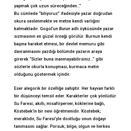
yapmak çok uzun süreceğinden…”
Bu cümlede “biliyoruz” ifadesiyle yazar doğrudan
okura seslenmekte ve metne kendi varlığını
katmaktadır. Gogol’un
Burun
adlı öyküsünde yazar
sızmasının en güzel örneği görülür. Burnun kendi
başına hareket etmesi, bir devlet memuru gibi
davranmasını yazdığı bölümde yazarın araya
girerek “Sizler buna inanmayabilirsiniz…” gibi
sözlerle okurla konuşması, kurmaca metin
olduğunu göstermek içindir.
Eser alegorik bir özelliğe sahiptir. Her hayvan farklı
bir düşünceyi temsil eder. Karakterler çok yönlüdür.
Su Faresi; akıllı, misafirperver, köklerine bağlı,
Köstebek’in bir nevi öğretmenidir. Köstebek;
meraklıdır, Su Faresi’yle dostluğu onun doğayı
tanımasını sağlar. Porsuk; bilge, olgun ve herkes