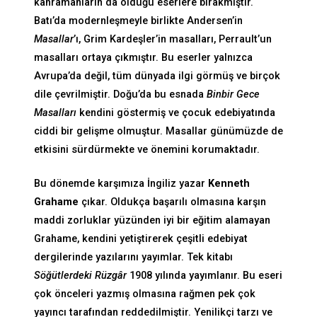
kahramanların da olduğu eserlere bırakmıştır.
Batı’da modernleşmeyle birlikte Andersen’in
Masallar
’ı, Grim Kardeşler’in masalları, Perrault’un
masalları ortaya çıkmıştır. Bu eserler yalnızca
Avrupa’da değil, tüm dünyada ilgi görmüş ve birçok
dile çevrilmiştir. Doğu’da bu esnada
Binbir Gece
Masalları
kendini göstermiş ve çocuk edebiyatında
ciddi bir gelişme olmuştur. Masallar günümüzde de
etkisini sürdürmekte ve önemini korumaktadır.
Bu dönemde karşımıza İngiliz yazar
Kenneth
Grahame
çıkar. Oldukça başarılı olmasına karşın
maddi zorluklar yüzünden iyi bir eğitim alamayan
Grahame, kendini yetiştirerek çeşitli edebiyat
dergilerinde yazılarını yayımlar. Tek kitabı
Söğütlerdeki Rüzgâr
1908 yılında yayımlanır. Bu eseri
çok önceleri yazmış olmasına rağmen pek çok
yayıncı tarafından reddedilmiştir. Yenilikçi tarzı ve