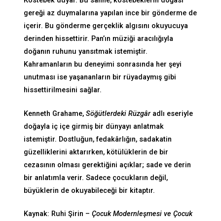
Köstebek duyar. Bu sahne, köstebeklerin doğası
gereği az duymalarına yapılan ince bir gönderme de
içerir. Bu gönderme gerçeklik algısını okuyucuya
derinden hissettirir. Pan’ın müziği aracılığıyla
doğanın ruhunu yansıtmak istemiştir.
Kahramanların bu deneyimi sonrasında her şeyi
unutması ise yaşananların bir rüyadaymış gibi
hissettirilmesini sağlar.
Kenneth Grahame,
Söğütlerdeki Rüzgâr
adlı eseriyle
doğayla iç içe girmiş bir dünyayı anlatmak
istemiştir. Dostluğun, fedakârlığın, sadakatin
güzelliklerini aktarırken, kötülüklerin de bir
cezasının olması gerektiğini açıklar; sade ve derin
bir anlatımla verir. Sadece çocukların değil,
büyüklerin de okuyabileceği bir kitaptır.
Kaynak: Ruhi Şirin –
Çocuk Modernleşmesi ve Çocuk