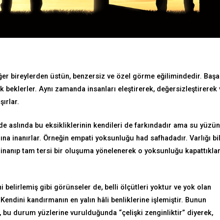
diğer bireylerden üstün, benzersiz ve özel görme eğilimindedir. Başa
k beklerler. Aynı zamanda insanları eleştirerek, değersizleştirerek 
şırlar.
de aslında bu eksikliklerinin kendileri de farkındadır ama su yüzü
rına inanırlar. Örneğin empati yoksunluğu had safhadadır. Varlığı bi
 inanıp tam tersi bir oluşuma yönelenerek o yoksunluğu kapattıkla
i belirlemiş gibi görünseler de, belli ölçütleri yoktur ve yok olan
Kendini kandırmanın en yalın hâli benliklerine işlemiştir. Bunun
, bu durum yüzlerine vurulduğunda “çelişki zenginliktir” diyerek,