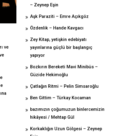
– Zeynep Eşin
Aşk Paraziti – Emre Açıkgöz
Özdenlik – Hande Kavgacı
Zey Kitap, yetişkin edebiyatı
rı ve
yayınlarına güçlü bir başlangıç
ve
yapıyor
Bozkırın Bereketi Mavi Minibüs –
Güzide Hekimoğlu
ne
le
Çatlağın Ritmi – Pelin Simsaroğlu
rına
Ben Gittim – Türkay Kocaman
bazımızın çoğumuzun binlercemizin
hikâyesi / Mehtap Gül
Korkaklığın Uzun Gölgesi – Zeynep