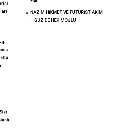
Eşin
rini
ları
NAZIM HİKMET VE FÜTÜRİST AKIM
– GÜZİDE HEKİMOĞLU
vgi,
anış
atta
n
Sizi
lanlı