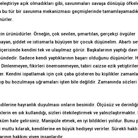
eleştiriye açık olmadıkları gibi, savunmaları savaşa dönüşüp öfkele
ında bu tür bir savunma mekanizması geçmişlerinde tamamlayamadık
nürler.
cin ürünüdürler. Örneğin, çok sevilen, şımartılan, gerçekçi övgüler
ayan, şiddet ve istismarla büyüyen bir çocuk düşünelim. Abartı se
çerisinde kendini tek ve ulaşılmaz görür. Başkalarının yaptığı davr
mündedir. Sadece kendi yaptıklarının başarı olduğunu düşünürler. H
. Dinlenmeyen, fikirleri önemsenmeyen, tabiri caizse ezik yetiştirile
ler. Kendini ispatlamak için çok çaba gösteren bu kişilikler zamanla
p bu bozulmaya uğramaları işten bile değildir. Zamanında sözleri
endilerine hayranlık duyulması onların besinidir. Ölçüsüz ve derinliği
lerin en sık kullandığı, sizleri ötekileştirmek ve yalnızlaştırmaktır. 
m hale gelirsiniz. Manipüle etmek, en iyi bildikleri yoldur. Bunu p
i mutlu kılarak, kendilerine en büyük hediyeyi verirler. Sürekli haklı
ının hakkını yiyen insanlardır.