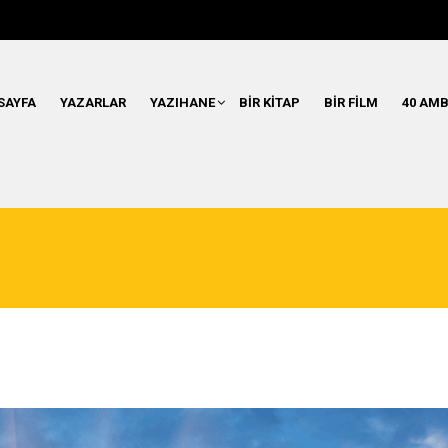
SAYFA
YAZARLAR
YAZIHANE
BIR KITAP
BIR FILM
40 AMB