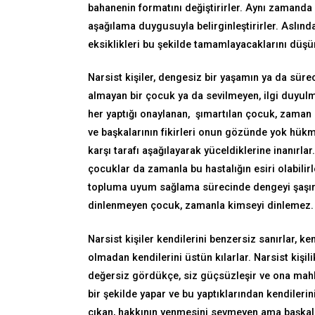
bahanenin formatını değiştirirler. Aynı zamanda 
aşağılama duygusuyla belirginleştirirler. Asl
eksiklikleri bu şekilde tamamlayacaklarını düşü
Narsist kişiler, dengesiz bir yaşamın ya da süre
almayan bir çocuk ya da sevilmeyen, ilgi duyulm
her yaptığı onaylanan, şımartılan çocuk, zaman i
ve başkalarının fikirleri onun gözünde yok hük
karşı tarafı aşağılayarak yüceldiklerine inanırlar
çocuklar da zamanla bu hastalığın esiri olabilir
topluma uyum sağlama sürecinde dengeyi şaşırı
dinlenmeyen çocuk, zamanla kimseyi dinlemez.
Narsist kişiler kendilerini benzersiz sanırlar, k
olmadan kendilerini üstün kılarlar. Narsist kişilik
değersiz gördükçe, siz güçsüzleşir ve ona mahkû
bir şekilde yapar ve bu yaptıklarından kendilerin
çıkan, hakkının yenmesini sevmeyen ama başkalar