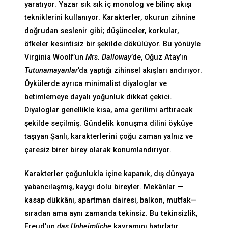
yaratıyor. Yazar sık sık iç monolog ve bilinç akışı
tekniklerini kullanıyor. Karakterler, okurun zihnine
doğrudan seslenir gibi; düşünceler, korkular,
öfkeler kesintisiz bir şekilde dökülüyor. Bu yönüyle
Virginia Woolf’un
Mrs. Dalloway
’de, Oğuz Atay’ın
Tutunamayanlar
’da yaptığı zihinsel akışları andırıyor.
Öykülerde ayrıca minimalist diyaloglar ve
betimlemeye dayalı yoğunluk dikkat çekici.
Diyaloglar genellikle kısa, ama gerilimi arttıracak
şekilde seçilmiş. Gündelik konuşma dilini öyküye
taşıyan Şanlı, karakterlerini çoğu zaman yalnız ve
çaresiz birer birey olarak konumlandırıyor.
Karakterler çoğunlukla içine kapanık, dış dünyaya
yabancılaşmış, kaygı dolu bireyler. Mekânlar —
kasap dükkânı, apartman dairesi, balkon, mutfak—
sıradan ama aynı zamanda tekinsiz. Bu tekinsizlik,
Freud’un
das Unheimliche
kavramını hatırlatır