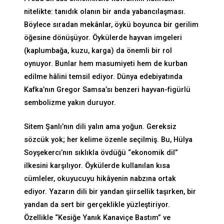
nitelikte: tanıdık olanın bir anda yabancılaşması.
Böylece sıradan mekânlar, öykü boyunca bir gerilim
öğesine dönüşüyor. Öykülerde hayvan imgeleri
(kaplumbağa, kuzu, karga) da önemli bir rol
oynuyor. Bunlar hem masumiyeti hem de kurban
edilme hâlini temsil ediyor. Dünya edebiyatında
Kafka’nın Gregor Samsa’sı benzeri hayvan-figürlü
sembolizme yakın duruyor.
Sitem Şanlı’nın dili yalın ama yoğun. Gereksiz
sözcük yok; her kelime özenle seçilmiş. Bu, Hülya
Soyşekercı’nın sıklıkla övdüğü “ekonomik dil”
ilkesini karşılıyor. Öykülerde kullanılan kısa
cümleler, okuyucuyu hikâyenin nabzına ortak
ediyor. Yazarın dili bir yandan şiirsellik taşırken, bir
yandan da sert bir gerçeklikle yüzleştiriyor.
Özellikle “Kesiğe Yanık Kanaviçe Bastım” ve