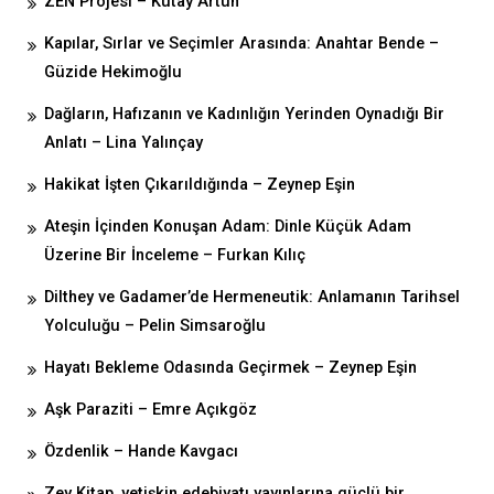
ZEN Projesi – Kutay Artun
Kapılar, Sırlar ve Seçimler Arasında: Anahtar Bende –
Güzide Hekimoğlu
Dağların, Hafızanın ve Kadınlığın Yerinden Oynadığı Bir
Anlatı – Lina Yalınçay
Hakikat İşten Çıkarıldığında – Zeynep Eşin
Ateşin İçinden Konuşan Adam: Dinle Küçük Adam
Üzerine Bir İnceleme – Furkan Kılıç
Dilthey ve Gadamer’de Hermeneutik: Anlamanın Tarihsel
Yolculuğu – Pelin Simsaroğlu
Hayatı Bekleme Odasında Geçirmek – Zeynep Eşin
Aşk Paraziti – Emre Açıkgöz
Özdenlik – Hande Kavgacı
Zey Kitap, yetişkin edebiyatı yayınlarına güçlü bir