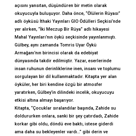
açısını yansıtan, düşündüren bir metin olarak
okuyucuyla buluşuyor. Daha önce, “Ölülerin Rüyası”
adlı öyküsü İthaki Yayınları GIO Ödülleri Seçkisi’nde
yer alırken, “İki Meczup Bir Rüya” adlı hikayesi
Mahal Yayınları’nın öykü seçkisinde yayınlanmıştı.
Gülbey, aynı zamanda Tomris Uyar Öykü
Armağanı’nın birincisi olarak da edebiyat
dünyasında takdir edilmiştir. Yazar, eserlerinde
insan ruhunun derinliklerine inen, insanı ve toplumu
sorgulayan bir dil kullanmaktadır. Kitapta yer alan
öyküler, her biri kendine özgü bir atmosfer
yaratırken, Gülbey’in dilindeki incelik, okuyucuyu
etkisi altına almayı başarıyor.
Kitapta, “Çocuklar sıralandılar başında, Zahide su
doldururken onlara, sanki bir şey çatırdadı, Zahide
korkar gibi oldu, döndü eve baktı, istese giderdi
ama daha su bekleyenler vardı…” gibi derin ve