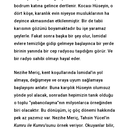
bodrum katına gelince dertlenir. Kocası Hüseyin, o
dört köşe, karanlık evin niyeyse musluklarının ha
deyince akmasından etkilenmiştir. Bir de tabii
karısının gözünü boyamaktadır bu işe yaramaz
şeylerle. Fakat sonra başka bir şey olur, İsmidal
evlere temizliğe gidip gelmeye başlayınca bir yerde
birinin yanında bir cep radyosu taşıdığını görür. Ve
bir radyo sahibi olmayı hayal eder.
Nezihe Meriç, kent koşullarında İsmidal’ın yol
almaya, değişmeye ve oraya uyum sağlamaya
başlayışını anlatır. Buna karşılık Hüseyin olumsuz
yönde yol alacak, sonradan hepimizin tanık olduğu
o toplu “yabancılaşma”nın milyonlarca örneğinden
biri olacaktır. Bu dönüşüm, iç göç dönemi hakkında
pek az yazımız var. Nezihe Meriç, Tahsin Yücel’in
Kumru ile Kumru
’sunu örnek veriyor. Okuyanlar bilir,