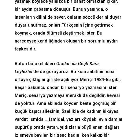
yazmak böylece yalnızca bir sanat olmaktan çıkar,
bir aydın çabasına dönüşür. Bunun yanında, o
insanların dilini de sever, onların sözcüklerini duyar
duyar unutmaz, onları Türkçenin içine getirmek
koymak, orada ölümsüzleştirmek ister. Bu
neredeyse kendiliğinden oluşan bir sorumlu aydın
tepkesidir.
Bütün bu özellikleri
Oradan da Geçti Kara
Leylekler
’de de görüyoruz. Bu kısa anlatının nasıl
ortaya çıktığını girişte açıklıyor Meriç: 1984-85 gibi,
Başar Sabuncu ondan bir senaryo yazmasını ister.
Meriç, senaryo yazmaya meraklı da değildir, hevesi
de yoktur. Ama aklında köyden kente göçmüş bir
küçük kapıcı ailesinin, özellikle de kadının hikâyesi
vardır: İsmidal… İsmidal, yazları köydeki evin damını
süpürüp orada yatan, yıldızlarla büyülenen, dağları
izlemeye bayılan bir genç kadın iken kalkıp bir