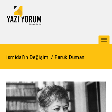
Togg
navi
İsmidal’ın Değişimi / Faruk Duman