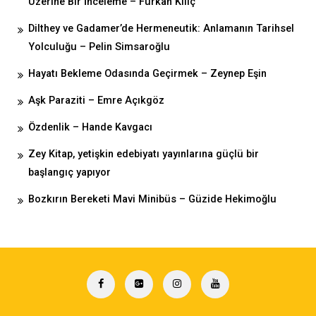
Üzerine Bir İnceleme – Furkan Kılıç
Dilthey ve Gadamer’de Hermeneutik: Anlamanın Tarihsel
Yolculuğu – Pelin Simsaroğlu
Hayatı Bekleme Odasında Geçirmek – Zeynep Eşin
Aşk Paraziti – Emre Açıkgöz
Özdenlik – Hande Kavgacı
Zey Kitap, yetişkin edebiyatı yayınlarına güçlü bir
başlangıç yapıyor
Bozkırın Bereketi Mavi Minibüs – Güzide Hekimoğlu