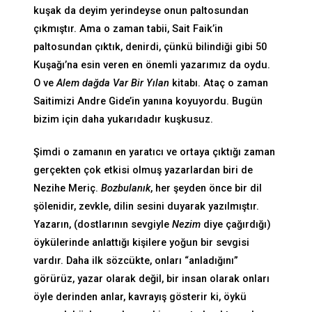
kuşak da deyim yerindeyse onun paltosundan
çıkmıştır. Ama o zaman tabii, Sait Faik’in
paltosundan çıktık, denirdi, çünkü bilindiği gibi 50
Kuşağı’na esin veren en önemli yazarımız da oydu.
O ve
Alem dağda Var Bir Yılan
kitabı. Ataç o zaman
Saitimizi Andre Gide’in yanına koyuyordu. Bugün
bizim için daha yukarıdadır kuşkusuz.
Şimdi o zamanın en yaratıcı ve ortaya çıktığı zaman
gerçekten çok etkisi olmuş yazarlardan biri de
Nezihe Meriç.
Bozbulanık
, her şeyden önce bir dil
şölenidir, zevkle, dilin sesini duyarak yazılmıştır.
Yazarın, (dostlarının sevgiyle
Nezim
diye çağırdığı)
öykülerinde anlattığı kişilere yoğun bir sevgisi
vardır. Daha ilk sözcükte, onları “anladığını”
görürüz, yazar olarak değil, bir insan olarak onları
öyle derinden anlar, kavrayış gösterir ki, öykü