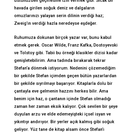
üstünüzden geçmesine izin vermek gibi. Sıcak bir
havada girilen soğuk deniz ve dalgaların
omuzlarınızı yalayan serin dilinin verdiği haz;
Zweig’ın verdiği hazla neredeyse eşdeğer.
Ruhumuza dokunan birçok yazar var, bunu kabul
etmek gerek. Oscar Wilde, Franz Kafka, Dostoyevski
ve Tolstoy gibi. Tabii bu örneği klasikler dizisi kadar
genişletebilirim. Ama tadında bırakarak tekrar
Stefan’a dönmek istiyorum. Nedenini çözemediğim
bir şekilde Stefan içimden geçen bütün yazarlardan
bir şekilde sıyrılmayı başarıyor. Kitaplarla dolu bir
çantayla eve gelmenin hazzını herkes bilir. Ama
benim için haz, o çantanın içinde Stefan olmadığı
zaman her zaman eksik kalıyor. Çok sevilen bir şeye
duyulan arzu ve elde edemeyişteki içsel isyan ve
yıkıntıyı andırıyor. Bir yerler açık kalmış gibi soğuk
geliyor. Yüz tane de kitap alsam önce Stefan’ı