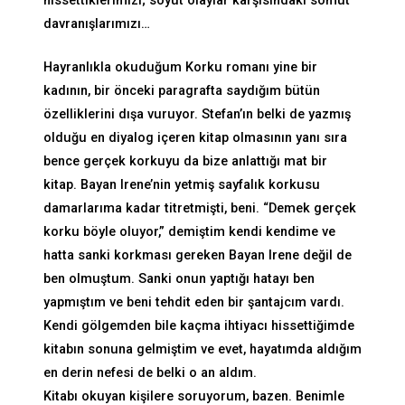
hissettiklerimizi; soyut olaylar karşısındaki somut
davranışlarımızı…
Hayranlıkla okuduğum Korku romanı yine bir
kadının, bir önceki paragrafta saydığım bütün
özelliklerini dışa vuruyor. Stefan’ın belki de yazmış
olduğu en diyalog içeren kitap olmasının yanı sıra
bence gerçek korkuyu da bize anlattığı mat bir
kitap. Bayan Irene’nin yetmiş sayfalık korkusu
damarlarıma kadar titretmişti, beni. “Demek gerçek
korku böyle oluyor,” demiştim kendi kendime ve
hatta sanki korkması gereken Bayan Irene değil de
ben olmuştum. Sanki onun yaptığı hatayı ben
yapmıştım ve beni tehdit eden bir şantajcım vardı.
Kendi gölgemden bile kaçma ihtiyacı hissettiğimde
kitabın sonuna gelmiştim ve evet, hayatımda aldığım
en derin nefesi de belki o an aldım.
Kitabı okuyan kişilere soruyorum, bazen. Benimle