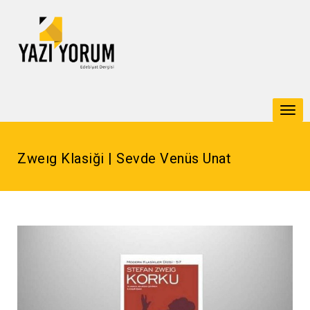
Togg
navi
Zweıg Klasiği | Sevde Venüs Unat