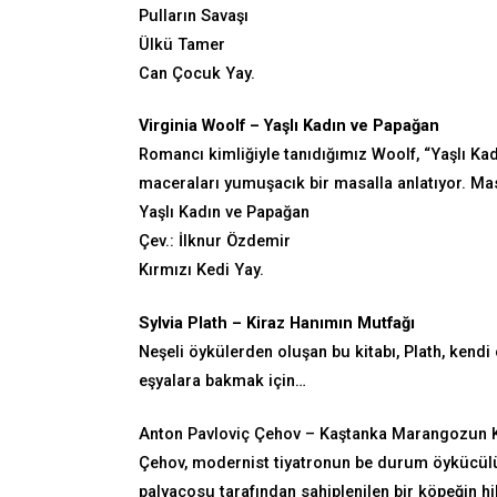
Pulların Savaşı
Ülkü Tamer
Can Çocuk Yay.
Virginia Woolf – Yaşlı Kadın ve Papağan
Romancı kimliğiyle tanıdığımız Woolf, “Yaşlı Kadı
maceraları yumuşacık bir masalla anlatıyor. Masa
Yaşlı Kadın ve Papağan
Çev.: İlknur Özdemir
Kırmızı Kedi Yay.
Sylvia Plath – Kiraz Hanımın Mutfağı
Neşeli öykülerden oluşan bu kitabı, Plath, kend
eşyalara bakmak için…
Anton Pavloviç Çehov – Kaştanka Marangozun 
Çehov, modernist tiyatronun be durum öykücülüğü
palyaçosu tarafından sahiplenilen bir köpeğin h