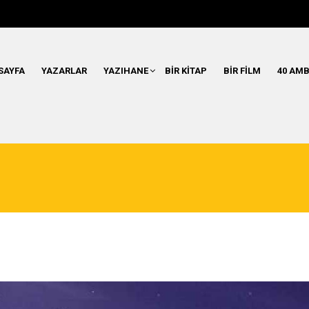
SAYFA
YAZARLAR
YAZIHANE
BIR KITAP
BIR FILM
40 AMB
ı