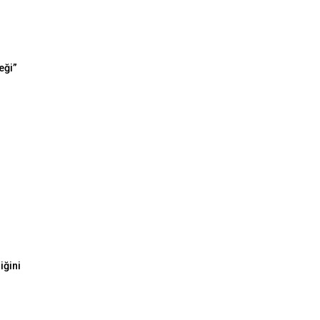
eği”
iğini