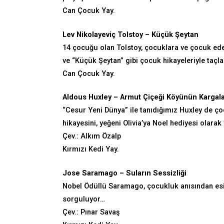
Can Çocuk Yay.
Lev Nikolayeviç Tolstoy – Küçük Şeytan
14 çocuğu olan Tolstoy, çocuklara ve çocuk edeb
ve “Küçük Şeytan” gibi çocuk hikayeleriyle taçl
Can Çocuk Yay.
Aldous Huxley – Armut Çiçeği Köyünün Kargala
“Cesur Yeni Dünya” ile tanıdığımız Huxley de ç
hikayesini, yeğeni Olivia’ya Noel hediyesi olarak
Çev.: Alkım Özalp
Kırmızı Kedi Yay.
Jose Saramago – Suların Sessizliği
Nobel Ödüllü Saramago, çocukluk anısından esinl
sorguluyor…
Çev.: Pınar Savaş