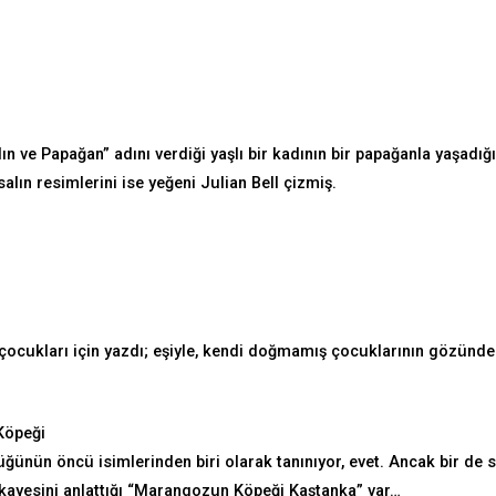
n ve Papağan” adını verdiği yaşlı bir kadının bir papağanla yaşadığı
lın resimlerini ise yeğeni Julian Bell çizmiş.
i çocukları için yazdı; eşiyle, kendi doğmamış çocuklarının gözünd
Köpeği
nün öncü isimlerinden biri olarak tanınıyor, evet. Ancak bir de s
ikayesini anlattığı “Marangozun Köpeği Kaştanka” var…