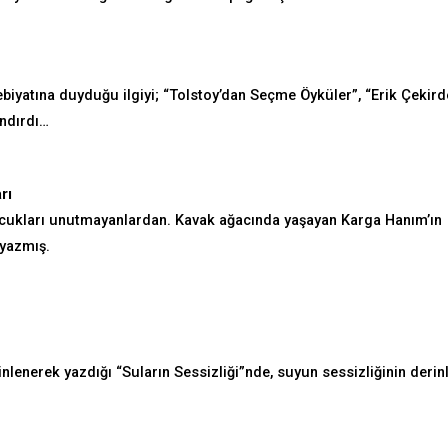
iyatına duyduğu ilgiyi; “Tolstoy’dan Seçme Öyküler”, “Erik Çekird
andırdı…
rı
ocukları unutmayanlardan. Kavak ağacında yaşayan Karga Hanım’ın
 yazmış.
enerek yazdığı “Suların Sessizliği”nde, suyun sessizliğinin derinl