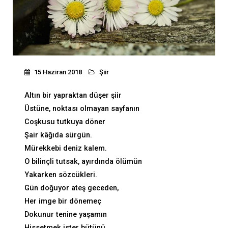
15 Haziran 2018
Şiir
Altın bir yapraktan düşer şiir
Üstüne, noktası olmayan sayfanın
Coşkusu tutkuya döner
Şair kâğıda sürgün.
Mürekkebi deniz kalem.
O bilinçli tutsak, ayırdında ölümün
Yakarken sözcükleri.
Gün doğuyor ateş geceden,
Her imge bir dönemeç
Dokunur tenine yaşamın
Hissetmek ister bütünü