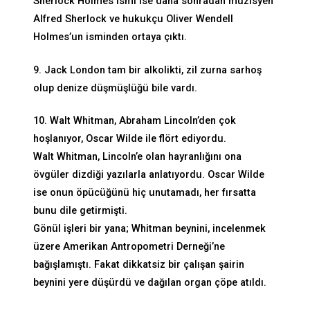
Sherlock Holmes ismi ise daha sonradan müzisyen
Alfred Sherlock ve hukukçu Oliver Wendell
Holmes’un isminden ortaya çıktı.
9. Jack London tam bir alkolikti, zil zurna sarhoş
olup denize düşmüşlüğü bile vardı.
10. Walt Whitman, Abraham Lincoln’den çok
hoşlanıyor, Oscar Wilde ile flört ediyordu.
Walt Whitman, Lincoln’e olan hayranlığını ona
övgüler dizdiği yazılarla anlatıyordu. Oscar Wilde
ise onun öpücüğünü hiç unutamadı, her fırsatta
bunu dile getirmişti.
Gönül işleri bir yana; Whitman beynini, incelenmek
üzere Amerikan Antropometri Derneği’ne
bağışlamıştı. Fakat dikkatsiz bir çalışan şairin
beynini yere düşürdü ve dağılan organ çöpe atıldı.