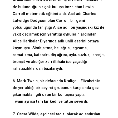
Aralarında elektrikli tava ve üç tekerlekli bisikletin
de bulunduğu bir çok buluşa imza atan Lewis
Carroll matematik eğitimi aldı. Asıl adı Charles
Lutwidge Dodgson olan Carroll, bir gemi
yolculuğunda tanıştığı Alice adlı on yaşındaki kız ile
vakit geçirmek için yarattığı öykülerin ardından
Alice Harikalar Diyarında adlı ünlü eserini ortaya
koymuştu. Sistit,sıtma, bel ağrısı, egzama,
romatizma, katarakt, diş ağrısı, uykusuzluk, larenjit,
bronşit ve akciğer zarı iltihabı ise yaşadığı
rahatsızlıklardan bazılarıydı.
6. Mark Twain, bir defasında Kraliçe I. Elizabeth’in
de yer aldığı bir seyirci grubunun karşısında gaz
çıkarmakla ilgili uzun bir konuşma yaptı.
Twain ayrıca tam bir kedi ve tütün severdi.
7. Oscar Wilde, eşcinsel tacizi olarak adlandırılan