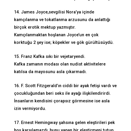
14. James Joyce,sevgilisi Nora’ya içinde
kamçılanma ve tokatlanma arzusunu da anlattığı
birçok erotik mektup yazmıştır.
Kamçılanmaktan hoşlanan Joyce’un en çok
korktuğu 2 şey ise; köpekler ve gök gürültüsüydü.
15. Franz Kafka sıkı bir vejetaryendi.
Kafka zamanın modası olan nudist aktivitelere
katılsa da mayosunu asla çıkarmadı.
16. F. Scott Fitzgerald’ın ciddi bir ayak fetişi vardı ve
çocukluğundan beri seks ile ayağı ilişkilendirirdi.
İnsanların kendisini çorapsız görmesine ise asla
izin vermiyordu.
17. Ernest Hemingway şahsına gelen eleştirileri pek
hoş karşılamazdı, bunu yapan bir eleştirmeni tutup