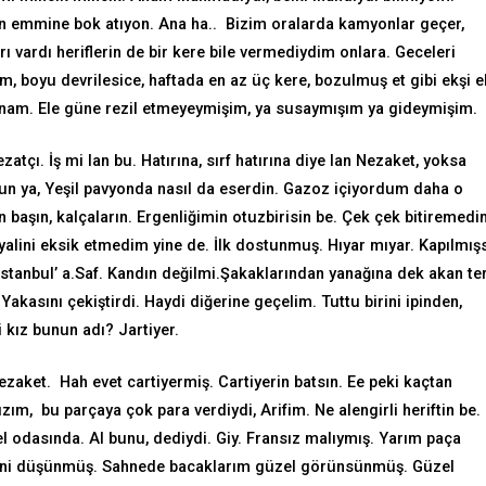
 emmine bok atıyon. Ana ha.. Bizim oralarda kamyonlar geçer,
ı vardı heriflerin de bir kere bile vermediydim onlara. Geceleri
 boyu devrilesice, haftada en az üç kere, bozulmuş et gibi ekşi e
nam. Ele güne rezil etmeyeymişim, ya susaymışım ya gideymişim.
atçı. İş mi lan bu. Hatırına, sırf hatırına diye lan Nezaket, yoksa
dun ya, Yeşil pavyonda nasıl da eserdin. Gazoz içiyordum daha o
başın, kalçaların. Ergenliğimin otuzbirisin be. Çek çek bitiremedi
lini eksik etmedim yine de. İlk dostunmuş. Hıyar mıyar. Kapılmış
stanbul’ a.Saf. Kandın değilmi.Şakaklarından yanağına dek akan ter
. Yakasını çekiştirdi. Haydi diğerine geçelim. Tuttu birini ipinden,
 kız bunun adı? Jartiyer.
Nezaket. Hah evet cartiyermiş. Cartiyerin batsın. Ee peki kaçtan
m, bu parçaya çok para verdiydi, Arifim. Ne alengirli heriftin be.
el odasında. Al bunu, dediydi. Giy. Fransız malıymış. Yarım paça
ni düşünmüş. Sahnede bacaklarım güzel görünsünmüş. Güzel