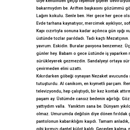
diye kendinden geçip tepende şişeler devirdiyd
bakarmıydım be. Ariften başkasını gözümmü görd
Lağım kokulu. Senle ben. Her gece her gece ols
Evde tarhana kaynatıyor, mercimek ayıklıyor, 
Kapı cızırtıyla sonuna kadar açılınca gün ışığı v
üstünde tozlar parıldadı. Tadı kaçtı Mezatçının.
yavrum. Eskidin. Buralar pavyona benzemez. Üç 
günler hey. Babam o gece üstünde iş yaparken m
sürükleyerek gezmezdin. Sandalyeyi ortaya sürük
çevirmeden elini uzattı.
Kıkırdarken göbeği oynayan Nezaket avucunda 
tutuşturdu. Al canikom, en kıymetli parçam. Ren
televizyondu, hep çalıştıydı, bir kez kontak attır
paşam ay. Üstümde cansız bedenin ağırlığı. Gözl
yattıydım valla. Yanıktım sana be. Dünyam yıkıl
olmaz. Umurumda değilsin diye dönen fırıldak göz
pantolonun kabarıklığını kaşıdı. Tamam anladık,
gibi kırmızı dantel külot kaldı. Geceden kalma, 