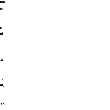
nın
en
im
ni
tı
 lan
ar,
azo