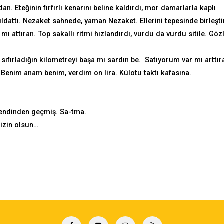
n. Eteğinin fırfırlı kenarını beline kaldırdı, mor damarlarla kaplı
ldattı. Nezaket sahnede, yaman Nezaket. Ellerini tepesinde birleşti
mı attıran. Top sakallı ritmi hızlandırdı, vurdu da vurdu sitile. Gözl
 sıfırladığın kilometreyi başa mı sardın be. Satıyorum var mı arttı
ı. Benim anam benim, verdim on lira. Külotu taktı kafasına.
 kendinden geçmiş. Sa-tma.
sizin olsun…