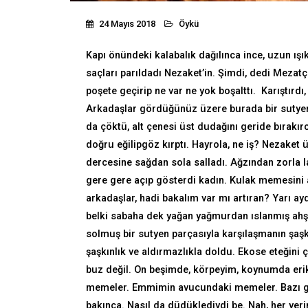
24 Mayıs 2018
Öykü
Kapı önündeki kalabalık dağılınca ince, uzun ışı
saçları parıldadı Nezaket’in. Şimdi, dedi Mezatç
poşete geçirip ne var ne yok boşalttı. Karıştırdı,
Arkadaşlar gördüğünüz üzere burada bir sutyen 
da çöktü, alt çenesi üst dudağını geride bırakı
doğru eğilipgöz kırptı. Hayrola, ne iş? Nezaket 
dercesine sağdan sola salladı. Ağzından zorla l
gere gere açıp gösterdi kadın. Kulak memesini aş
arkadaşlar, hadi bakalım var mı artıran? Yarı ay
belki sabaha dek yağan yağmurdan ıslanmış ahşa
solmuş bir sutyen parçasıyla karşılaşmanın şaşkı
şaşkınlık ve aldırmazlıkla doldu. Ekose eteğini çek
buz değil. On beşimde, körpeyim, koynumda erik
memeler. Emmimin avucundaki memeler. Bazı gec
bakınca. Nasıl da düdüklediydi be. Nah, her yer