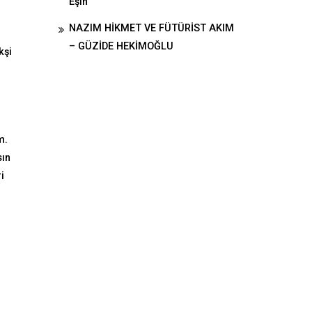
Eşin
NAZIM HİKMET VE FÜTÜRİST AKIM
– GÜZİDE HEKİMOĞLU
kşi
m.
sın
i