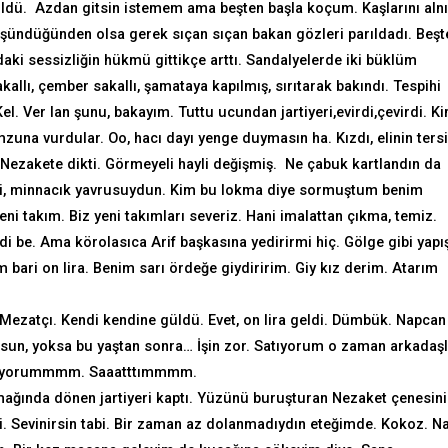
ldü. Azdan gitsin istemem ama beşten başla koçum. Kaşlarını alnı
düşündüğünden olsa gerek sıçan sıçan bakan gözleri parıldadı. Beşt
aki sessizliğin hükmü gittikçe arttı. Sandalyelerde iki büklüm
sakallı, çember sakallı, şamataya kapılmış, sırıtarak bakındı. Tespihi
el. Ver lan şunu, bakayım. Tuttu ucundan jartiyeri,evirdi,çevirdi. K
zuna vurdular. Oo, hacı dayı yenge duymasın ha. Kızdı, elinin tersi
 Nezakete dikti. Görmeyeli hayli değişmiş. Ne çabuk kartlandın da
ği, minnacık yavrusuydun. Kim bu lokma diye sormuştum benim
ni takım. Biz yeni takımları severiz. Hani imalattan çıkma, temiz.
i be. Ama körolasıca Arif başkasına yedirirmi hiç. Gölge gibi yapış
im bari on lira. Benim sarı ördeğe giydiririm. Giy kız derim. Atarım
tıMezatçı. Kendi kendine güldü. Evet, on lira geldi. Dümbük. Napcan
tutsun, yoksa bu yaştan sonra… İşin zor. Satıyorum o zaman arkadaşl
 Satıyorummmm. Saaatttımmmm.
mağında dönen jartiyeri kaptı. Yüzünü buruşturan Nezaket çenesini
i. Sevinirsin tabi. Bir zaman az dolanmadıydın eteğimde. Kokoz. N