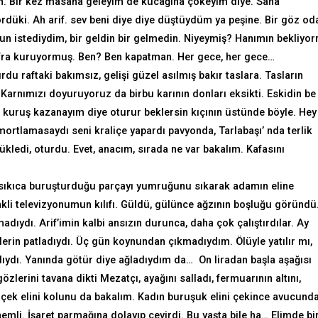
in. Bir kez masana geleyim de kucağına çökeyim diye. Sana
üki. Ah arif. sev beni diye diye düştüydüm ya peşine. Bir göz od
un istediydim, bir geldin bir gelmedin. Niyeymiş? Hanımın bekliyo
sofra kuruyormuş. Ben? Ben kapatman. Her gece, her gece…
urdu raftaki bakımsız, gelişi güzel asılmış bakır taslara. Tasların
 Karnımızı doyuruyoruz da birbu karının donları eksikti. Eskidin be
kuruş kazanayım diye oturur beklersin kıçının üstünde böyle. Hey
ortlamasaydı seni kraliçe yapardı pavyonda, Tarlabaşı’ nda terlik
ledi, oturdu. Evet, anacım, sırada ne var bakalım. Kafasını
sıkıca buruşturduğu parçayı yumruğunu sıkarak adamın eline
kli televizyonumun kılıfı. Güldü, gülünce ağzının boşluğu göründü
madıydı. Arif’imin kalbi ansızın durunca, daha çok çalıştırdılar. Ay
erin patladıydı. Üç gün koynundan çıkmadıydım. Ölüyle yatılır mı,
dıydı. Yanında götür diye ağladıydım da… On liradan başla aşağısı
lerini tavana dikti Mezatçı, ayağını salladı, fermuarının altını,
 çek elini kolunu da bakalım. Kadın buruşuk elini çekince avucund
nemli. İşaret parmağına dolayıp çevirdi. Bu yaşta bile ha… Elimde bi