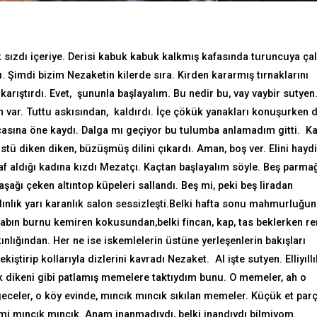
k sızdı içeriye. Derisi kabuk kabuk kalkmış kafasında turuncuya ça
ı. Şimdi bizim Nezaketin kilerde sıra. Kirden kararmış tırnaklarını
 karıştırdı. Evet, şununla başlayalım. Bu nedir bu, vay vaybir sutyen
var. Tuttu askısından, kaldırdı. İçe çökük yanakları konuşurken 
rcasına öne kaydı. Dalga mı geçiyor bu tulumba anlamadım gitti. K
üstü diken diken, büzüşmüş dilini çıkardı. Aman, boş ver. Elini hayd
af aldığı kadına kızdı Mezatçı. Kaçtan başlayalım söyle. Beş parmağ
ağı çeken altıntop küpeleri sallandı. Beş mi, peki beş liradan
dınlık yarı karanlık salon sessizleşti.Belki hafta sonu mahmurluğu
bın burnu kemiren kokusundan,belki fincan, kap, tas beklerken re
nlığından. Her ne ise iskemlelerin üstüne yerleşenlerin bakışları
iştirip kollarıyla dizlerini kavradı Nezaket. Al işte sutyen. Elliyıllı
 dikeni gibi patlamış memelere taktıydım bunu. O memeler, ah o
eler, o köy evinde, mıncık mıncık sıkılan memeler. Küçük et parç
imi mıncık mıncık. Anam inanmadıydı, belki inandıydı bilmiyom.