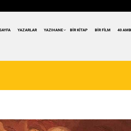
SAYFA
YAZARLAR
YAZIHANE
BIR KITAP
BIR FILM
40 AMB