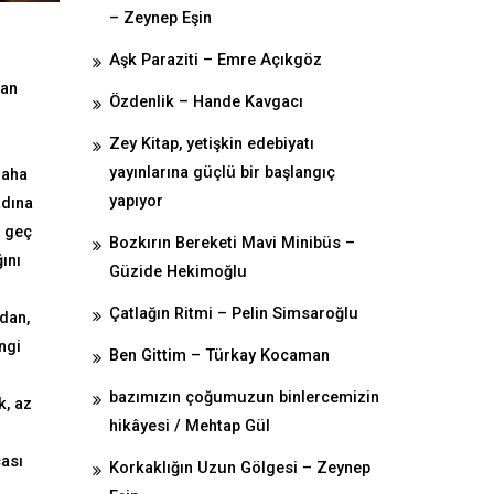
– Zeynep Eşin
Aşk Paraziti – Emre Açıkgöz
lan
Özdenlik – Hande Kavgacı
Zey Kitap, yetişkin edebiyatı
.
yayınlarına güçlü bir başlangıç
daha
yapıyor
adına
i geç
Bozkırın Bereketi Mavi Minibüs –
ını
Güzide Hekimoğlu
Çatlağın Ritmi – Pelin Simsaroğlu
ndan,
ngi
Ben Gittim – Türkay Kocaman
bazımızın çoğumuzun binlercemizin
k, az
hikâyesi / Mehtap Gül
ası
Korkaklığın Uzun Gölgesi – Zeynep