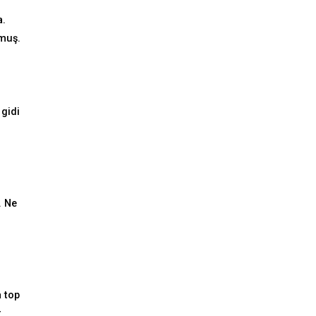
a.
rmuş.
 gidi
. Ne
a top
r