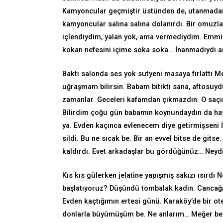
Kamyoncular geçmiştir üstünden de, utanmadan
kamyoncular salına salına dolanırdı. Bir omuzlar
içlendiydim, yalan yok, ama vermediydim. Emmim,
kokan nefesini içime soka soka… İnanmadıydı a
Baktı salonda ses yok sutyeni masaya fırlattı Mez
uğraşmam bilirsin. Babam bitikti sana, aftosuy
zamanlar. Geceleri kafamdan çıkmazdın. O saçın 
Bilirdim çoğu gün babamın koynundaydın da haya
ya. Evden kaçınca evlenecem diye getirmişseni İ
sildi. Bu ne sıcak be. Bir an evvel bitse de gitse
kaldırdı. Evet arkadaşlar bu gördüğünüz… Neydi
Kıs kıs gülerken jelatine yapışmış sakızı ısırdı 
başlatıyoruz? Düşündü tombalak kadın. Cancağızı
Evden kaçtığımın ertesi günü. Karaköy’de bir ot
donlarla büyümüşüm be. Ne anlarım… Meğer be