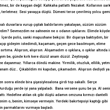
letmez, bir de kaygan değil. Kahkaha patlattı Nezaket. Kollarının sar
, terletmez. Sesi yavaşça düştü. Dümeni terse çevrilmiş yolcu gem
badanalı duvarlara vurup çıplak baldırlarımı yakalayan, süzüm süzüm
ydim? Sevmezdim ne sahnenin ne o odanın ışıklarını. Elimde köyde
. İçerde polis, sanki mapushane bekçisi. Bir dışarıya baktıydım, bir
Kaçıp gideyim istedimdi, kaçamam, geçen gece basılmışım, elime
ıma. Alışırsın, alışırsın. Alışamadım o ışıklara, o ışıklar altında i
çayım be, günde kırk kere düzül anam düzül. Zeytinyağı
dayanmaz. Yıllarca döndü makine. Yirmilik, otuzluk, ellilik, yetmi
üz anam düz… Çıkabildim mi kapıdan, çıkamadım. Alışırsın dediydi ya
n sonra elinde bira şişesiylesalona girdi top sakallı. Serçe
Durduğu yerde iyi yana yalpaladı. Bana versene şunu be ya. Al seni
attı. Hedefine atılan ok gibi düştü adamın omzuna kırmızı dantelli
Benim o, benim, kimseye vermeyin. Yerdeki bakırtepsiyi kaptığı gibi
inin parmaklarını vurmaya başladı.