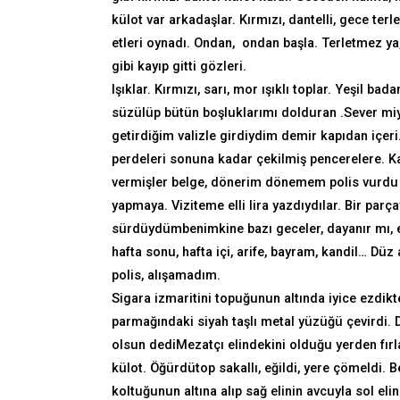
külot var arkadaşlar. Kırmızı, dantelli, gece ter
etleri oynadı. Ondan, ondan başla. Terletmez ya
gibi kayıp gitti gözleri.
Işıklar. Kırmızı, sarı, mor ışıklı toplar. Yeşil 
süzülüp bütün boşluklarımı dolduran .Sever mi
getirdiğim valizle girdiydim demir kapıdan içeri
perdeleri sonuna kadar çekilmiş pencerelere. 
vermişler belge, dönerim dönemem polis vurdu sırt
yapmaya. Viziteme elli lira yazdıydılar. Bir par
sürdüydümbenimkine bazı geceler, dayanır mı, ee 
hafta sonu, hafta içi, arife, bayram, kandil… D
polis, alışamadım.
Sigara izmaritini topuğunun altında iyice ezdikte
parmağındaki siyah taşlı metal yüzüğü çevirdi. 
olsun dediMezatçı elindekini olduğu yerden fırl
külot. Öğürdütop sakallı, eğildi, yere çömeldi. 
koltuğunun altına alıp sağ elinin avcuyla sol el