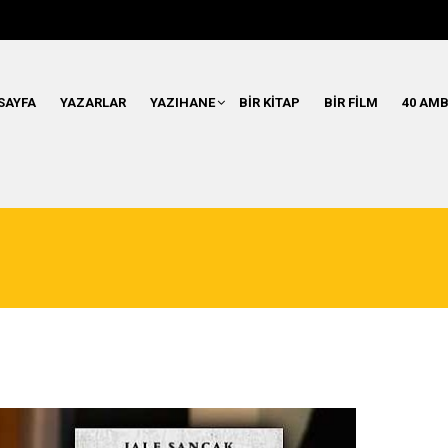
SAYFA
YAZARLAR
YAZIHANE
BIR KITAP
BIR FILM
40 AMB