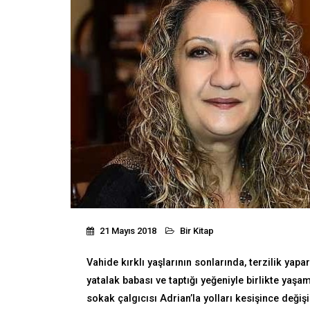
21 Mayıs 2018
Bir Kitap
Vahide kırklı yaşlarının sonlarında, terzilik ya
yatalak babası ve taptığı yeğeniyle birlikte yaşa
sokak çalgıcısı Adrian’la yolları kesişince deği