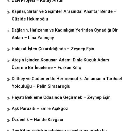
ZEN Projesi – Kutay Artun
Kapılar, Sırlar ve Seçimler Arasında: Anahtar Bende –
Güzide Hekimoğlu
Dağların, Hafızanın ve Kadınlığın Yerinden Oynadığı Bir
Anlatı – Lina Yalınçay
Hakikat İşten Çıkarıldığında – Zeynep Eşin
Ateşin İçinden Konuşan Adam: Dinle Küçük Adam
Üzerine Bir İnceleme – Furkan Kılıç
Dilthey ve Gadamer’de Hermeneutik: Anlamanın Tarihsel
Yolculuğu – Pelin Simsaroğlu
Hayatı Bekleme Odasında Geçirmek – Zeynep Eşin
Aşk Paraziti – Emre Açıkgöz
Özdenlik – Hande Kavgacı
Zey Kitap, yetişkin edebiyatı yayınlarına güçlü bir