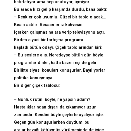
hatırlatıyor ama hep unutuyor, içmiyor.
Bu arada kızı gelip karşımda durdu, bana baktı:
– Renkler çok uyumlu. Güzel bir tablo olacak…
Kesin satılır! Ressamımız kahvesini
içerken çalışmasına ara verip televizyonu açtı.
Birden siyasi bir tartışma programı
kapladı bütün odayı. Çiçek tablolarından biri:
– Bu seslere alış. Neredeyse bütün gün böyle
programlar dinler, hatta bazen eşi de gelir.
Birlikte siyasi konuları konuşurlar. Bayılıyorlar
politika konuşmaya.
Bir diğer çiçek tablosu:
– Günlük rutini böyle, ne yapsın adam?
Hastalıklarından dışarı da çıkamıyor uzun
zamandır. Kendini böyle şeylerle oyalıyor işte.
Geçen gün konuşurlarken duydum, bu
aralar bayağı kötüymüş yürümesinde de iyice