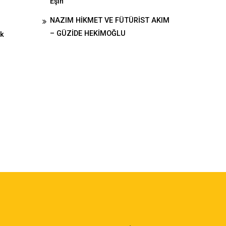
Eşin
NAZIM HİKMET VE FÜTÜRİST AKIM
– GÜZİDE HEKİMOĞLU
uk