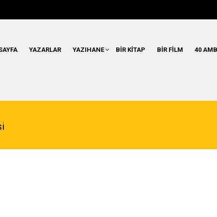
SAYFA
YAZARLAR
YAZIHANE
BIR KITAP
BIR FILM
40 AMB
i