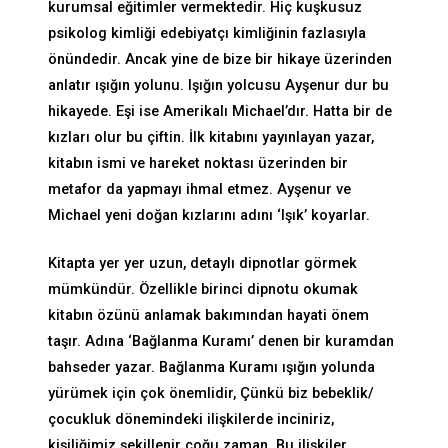
kurumsal eğitimler vermektedir. Hiç kuşkusuz
psikolog kimliği edebiyatçı kimliğinin fazlasıyla
önündedir. Ancak yine de bize bir hikaye üzerinden
anlatır ışığın yolunu. Işığın yolcusu Ayşenur dur bu
hikayede. Eşi ise Amerikalı Michael’dır. Hatta bir de
kızları olur bu çiftin. İlk kitabını yayınlayan yazar,
kitabın ismi ve hareket noktası üzerinden bir
metafor da yapmayı ihmal etmez. Ayşenur ve
Michael yeni doğan kızlarını adını ‘Işık’ koyarlar.
Kitapta yer yer uzun, detaylı dipnotlar görmek
mümkündür. Özellikle birinci dipnotu okumak
kitabın özünü anlamak bakımından hayati önem
taşır. Adına ‘Bağlanma Kuramı’ denen bir kuramdan
bahseder yazar. Bağlanma Kuramı ışığın yolunda
yürümek için çok önemlidir, Çünkü biz bebeklik/
çocukluk dönemindeki ilişkilerde inciniriz,
kişiliğimiz şekillenir çoğu zaman. Bu ilişkiler