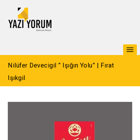
Togg
navi
Nilüfer Devecigil ” Işığın Yolu” | Fırat
Işıkgil