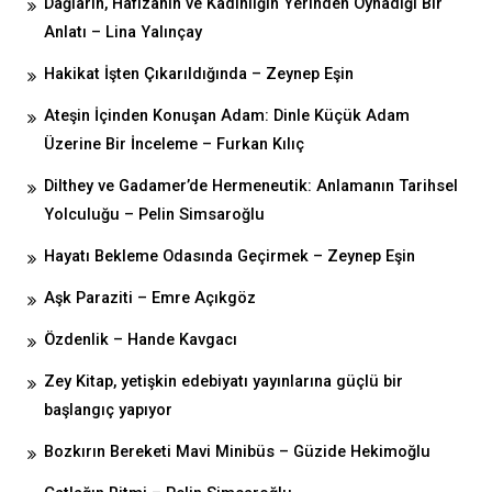
Dağların, Hafızanın ve Kadınlığın Yerinden Oynadığı Bir
Anlatı – Lina Yalınçay
Hakikat İşten Çıkarıldığında – Zeynep Eşin
Ateşin İçinden Konuşan Adam: Dinle Küçük Adam
Üzerine Bir İnceleme – Furkan Kılıç
Dilthey ve Gadamer’de Hermeneutik: Anlamanın Tarihsel
Yolculuğu – Pelin Simsaroğlu
Hayatı Bekleme Odasında Geçirmek – Zeynep Eşin
Aşk Paraziti – Emre Açıkgöz
Özdenlik – Hande Kavgacı
Zey Kitap, yetişkin edebiyatı yayınlarına güçlü bir
başlangıç yapıyor
Bozkırın Bereketi Mavi Minibüs – Güzide Hekimoğlu