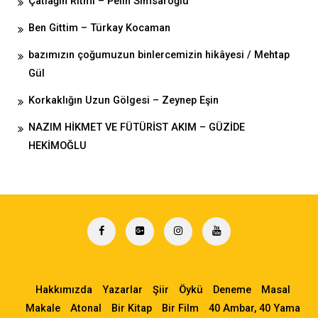
Çatlağın Ritmi – Pelin Simsaroğlu
Ben Gittim – Türkay Kocaman
bazımızın çoğumuzun binlercemizin hikâyesi / Mehtap
Gül
Korkaklığın Uzun Gölgesi – Zeynep Eşin
NAZIM HİKMET VE FÜTÜRİST AKIM – GÜZİDE
HEKİMOĞLU
Hakkımızda
Yazarlar
Şiir
Öykü
Deneme
Masal
Makale
Atonal
Bir Kitap
Bir Film
40 Ambar, 40 Yama