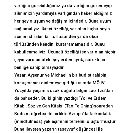
varlığını görebildiğimiz ya da varlığını göremeyip
zihnimizin yardımıyla varlığından haber aldığımız
her şey oluşum ve değişim içindedir. Buna uyum
sağlamalıyız. İkinci özelliği, var olan hiçbir şeyin
acının ıstırabın bir türlüsünden ya da öbür
türlüsünden kendini kurtaramamasıdır. Bunu
kabullenmeliyiz. Üçüncü özelliği ise var olan hiçbir
şeyin varolan öteki şeylerden ayrık, sürekli bir
benliğe sahip olmayışıdır.
Yazar, Ayşenur ve Michael’in bir budist rahibin
konuşmasını dinlemeye gittiği kısımda MÖ IV.
Yüzyılda yaşamış uzak doğulu bilgin Lao Tzu’dan
da bahseder. Bu bilginin yazdığı ‘Yol ve Erdem
Kitabı, Söz ve Can Kitabı’ (Tao Te Ching)sonradan
Budizm öğretisi ile birlikte Avrupa’da farkındalık
(mindfulness) yaklaşımının temelini oluşturmuştur.
Buna ilaveten yazarın tasavvuf düşüncesi ile