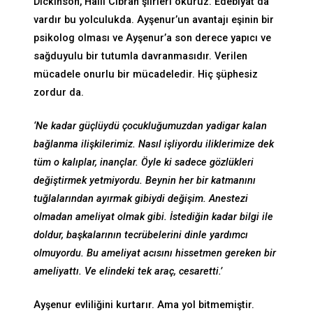
Dickinson, Halil Cibran şiirleri okuruz. Edebiyat da
vardır bu yolculukda. Ayşenur’un avantajı eşinin bir
psikolog olması ve Ayşenur’a son derece yapıcı ve
sağduyulu bir tutumla davranmasıdır. Verilen
mücadele onurlu bir mücadeledir. Hiç şüphesiz
zordur da.
‘Ne kadar güçlüydü çocukluğumuzdan yadigar kalan
bağlanma ilişkilerimiz. Nasıl işliyordu iliklerimize dek
tüm o kalıplar, inançlar. Öyle ki sadece gözlükleri
değiştirmek yetmiyordu. Beynin her bir katmanını
tuğlalarından ayırmak gibiydi değişim. Anestezi
olmadan ameliyat olmak gibi. İstediğin kadar bilgi ile
doldur, başkalarının tecrübelerini dinle yardımcı
olmuyordu. Bu ameliyat acısını hissetmen gereken bir
ameliyattı. Ve elindeki tek araç, cesaretti.’
Ayşenur evliliğini kurtarır. Ama yol bitmemiştir.