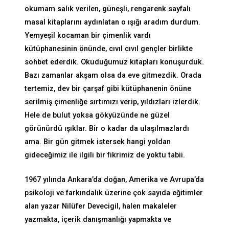
okumam salık verilen, güneşli, rengarenk sayfalı
masal kitaplarını aydınlatan o ışığı aradım durdum.
Yemyeşil kocaman bir çimenlik vardı
kütüphanesinin önünde, cıvıl cıvıl gençler birlikte
sohbet ederdik. Okuduğumuz kitapları konuşurduk.
Bazı zamanlar akşam olsa da eve gitmezdik. Orada
tertemiz, dev bir çarşaf gibi kütüphanenin önüne
serilmiş çimenliğe sırtımızı verip, yıldızları izlerdik.
Hele de bulut yoksa gökyüzünde ne güzel
görünürdü ışıklar. Bir o kadar da ulaşılmazlardı
ama. Bir gün gitmek istersek hangi yoldan
gideceğimiz ile ilgili bir fikrimiz de yoktu tabii.
1967 yılında Ankara’da doğan, Amerika ve Avrupa’da
psikoloji ve farkındalık üzerine çok sayıda eğitimler
alan yazar Nilüfer Devecigil, halen makaleler
yazmakta, içerik danışmanlığı yapmakta ve