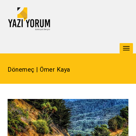
Togg
navi
Dönemeç | Ömer Kaya