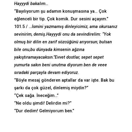
Hayyydi bakalım…
“Bayılıyorum şu adamın konuşmasına ya… Çok
eğlenceli bir tip. Çok komik. Dur sesini açayım.”
101.5 / …
İsmini yazmamış dinleyicimiz, ama okursanız
sevinirim, demiş.Hayyydi onu da sevindirelim: “Yok
olmuş bir dilin en zarif sözcüğünü arıyorsun; bulsan
bile onu,bu dünyada kimsenin ağzına
yakıştıramayacaksın.”Evvet dostlar, sepet sepet
yumurta sakın beni unutma diyorum ben de veee
sıradaki parçayla devam ediyoruz.
“Böyle mesaj gönderen aptallar da var işte. Bak bu
şarkı da çok güzel, dinlemiş miydin?”
“Çek sağa. İneceğim…”
“Ne oldu şimdi! Delirdin mi?”
“Dur dedim! Gelmiyorum ben.”