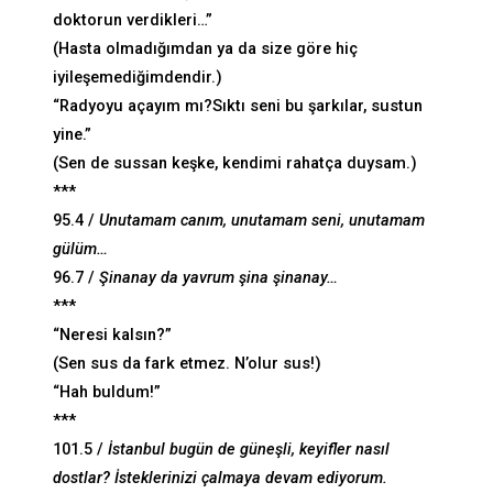
doktorun verdikleri…”
(Hasta olmadığımdan ya da size göre hiç
iyileşemediğimdendir.)
“Radyoyu açayım mı?Sıktı seni bu şarkılar, sustun
yine.”
(Sen de sussan keşke, kendimi rahatça duysam.)
***
95.4 /
Unutamam canım, unutamam seni, unutamam
gülüm…
96.7 /
Şinanay da yavrum şina şinanay…
***
“Neresi kalsın?”
(Sen sus da fark etmez. N’olur sus!)
“Hah buldum!”
***
101.5 /
İstanbul bugün de güneşli, keyifler nasıl
dostlar? İsteklerinizi çalmaya devam ediyorum.