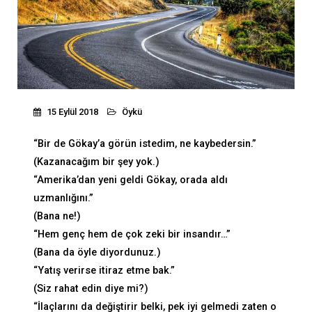
15 Eylül 2018
Öykü
“Bir de Gökay’a görün istedim, ne kaybedersin.”
(Kazanacağım bir şey yok.)
“Amerika’dan yeni geldi Gökay, orada aldı
uzmanlığını.”
(Bana ne!)
“Hem genç hem de çok zeki bir insandır…”
(Bana da öyle diyordunuz.)
“Yatış verirse itiraz etme bak.”
(Siz rahat edin diye mi?)
“İlaçlarını da değiştirir belki, pek iyi gelmedi zaten o