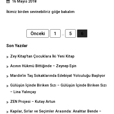
16 Mayıs 2018
İkimiz birden sevinebiliriz göğe bakalım
Yazı
Önceki
1
5
6
…
dolaşımı
Son Yazılar
Zey Kitap’tan Çocuklara İki Yeni Kitap
Acının Hükmü Bittiğinde – Zeynep Eşin
Mardin’in Taş Sokaklarında Edebiyat Yolculuğu Başlıyor
Gülüşün İçinde Biriken Sızı – Gülüşün İçinde Biriken Sızı
– Lina Yalınçay
ZEN Projesi – Kutay Artun
Kapılar, Sırlar ve Seçimler Arasında: Anahtar Bende –