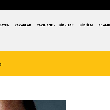
SAYFA
YAZARLAR
YAZIHANE
BIR KITAP
BIR FILM
40 AMB
sı