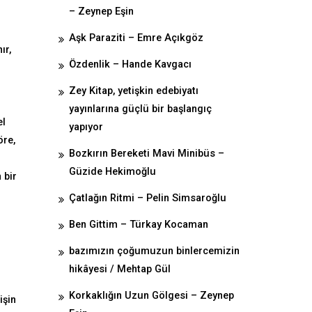
– Zeynep Eşin
Aşk Paraziti – Emre Açıkgöz
ır,
Özdenlik – Hande Kavgacı
Zey Kitap, yetişkin edebiyatı
yayınlarına güçlü bir başlangıç
el
yapıyor
öre,
Bozkırın Bereketi Mavi Minibüs –
Güzide Hekimoğlu
 bir
Çatlağın Ritmi – Pelin Simsaroğlu
Ben Gittim – Türkay Kocaman
bazımızın çoğumuzun binlercemizin
hikâyesi / Mehtap Gül
Korkaklığın Uzun Gölgesi – Zeynep
işin