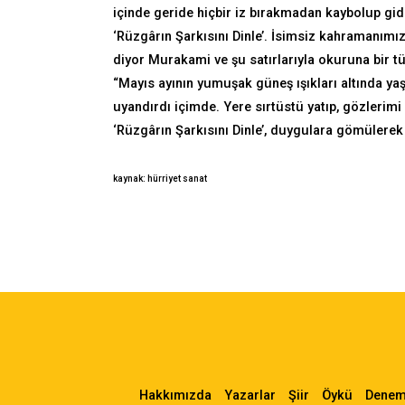
içinde geride hiçbir iz bırakmadan kaybolup gid
‘Rüzgârın Şarkısını Dinle’. İsimsiz kahramanımı
diyor Murakami ve şu satırlarıyla okuruna bir tü
“Mayıs ayının yumuşak güneş ışıkları altında 
uyandırdı içimde. Yere sırtüstü yatıp, gözlerimi 
‘Rüzgârın Şarkısını Dinle’, duygulara gömülerek
kaynak: hürriyet sanat
Hakkımızda
Yazarlar
Şiir
Öykü
Dene