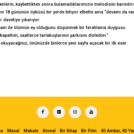
enlerin, kaybettikten sonra bulamadıklarımızın melodisini barındır
zın 18 gününün öyküsü bir yerde bitiyor elbette ama “devamı da va
r davetiye çıkarıyor:
yaşam ile ölümün eş olduğunu düşünmek bir ferahlama duygusu
kapattım, saatlerce tarlakuşlarının şarkısını dinledim.”
 okuyacağınız, önünüzde binlerce yeni sayfa açacak bir ilk eser.
me
Masal
Makale
Atonal
Bir Kitap
Bir Film
40 Ambar, 40 Y