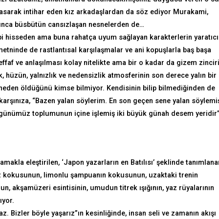
asarak intihar eden kız arkadaşlardan da söz ediyor Murakami,
yınca büsbütün cansızlaşan nesnelerden de…
ibi hisseden ama buna rahatça uyum sağlayan karakterlerin yaratıcı
etninde de rastlantısal karşılaşmalar ve ani kopuşlarla baş başa
effaf ve anlaşılması kolay nitelikte ama bir o kadar da gizem zincir
ik, hüzün, yalnızlık ve nedensizlik atmosferinin son derece yalın bir
 neden öldüğünü kimse bilmiyor. Kendisinin bilip bilmediğinden de
karşınıza, “Bazen yalan söylerim. En son geçen sene yalan söylemi
k günümüz toplumunun içine işlemiş iki büyük günah desem yeridir
makla eleştirilen, ‘Japon yazarların en Batılısı’ şeklinde tanımlana
z kokusunun, limonlu şampuanın kokusunun, uzaktaki trenin
 akşamüzeri esintisinin, umudun titrek ışığının, yaz rüyalarının
lıyor.
. Bizler böyle yaşarız”ın kesinliğinde, insan seli ve zamanın akışı