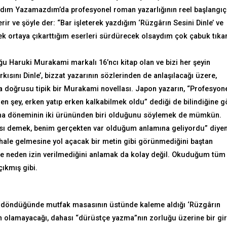
dım Yazamazdım’da profesyonel roman yazarlığının reel başlangıç
ir ve şöyle der: “Bar işleterek yazdığım ‘Rüzgârın Sesini Dinle’ ve
ek ortaya çıkarttığım eserleri sürdürecek olsaydım çok çabuk tıkan
u Haruki Murakami markalı 16’ncı kitap olan ve bizi her şeyin
ısını Dinle’, bizzat yazarının sözlerinden de anlaşılacağı üzere,
 doğrusu tipik bir Murakami novellası. Japon yazarın, “Profesyon
en şey, erken yatıp erken kalkabilmek oldu” dediği de bilindiğine g
alkma döneminin iki ürününden biri olduğunu söylemek de mümkün.
ası demek, benim gerçekten var olduğum anlamına geliyordu” diyen
hale gelmesine yol açacak bir metin gibi görünmediğini baştan
sine neden izin verilmediğini anlamak da kolay değil. Okuduğum tüm
çıkmış gibi.
ve döndüğünde mutfak masasının üstünde kaleme aldığı ‘Rüzgârın
n olamayacağı, dahası “dürüstçe yazma”nın zorluğu üzerine bir gir