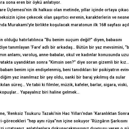
ra sona eren bir öykü anlatıyor.
Fare Üçlemesi’nin ilk halkası olan metinde, yıllar içinde ortaya çıka
eksizin içine çekecek olan şaşırtıcı evrenin, karakterlerin ve nesne
mda Murakami’yle birlikte koşulacak maratonun ilk 168 sayfası açıl
n olduğu hatırlatılınca “Bu benim suçum değil!” diyen, babasını
iye tanımlayan ‘Fare’ adlı bir arkadaş… Bütün bir yaz mevsimini, “b
mın anlamı, varoluş, anne-babalar, okul ve kadınlar konusunda uz
atakta uyandıktan sonra “Kimsin sen?” diye soran gizemli bir kız…
am benim için endişelenmiş, beni tanıdıkları bir psikiyatrın evin
diğim yaz inanılmaz bir şey oldu, sanki bir baraj yıkılmış da sular
an süreç… Ve tabii ki filmler, müzik, kafeler, barlar, sigara, viski,
e kopuşlar… Yapayalnız biri haline gelmek…
, ‘Renksiz Tsukuru Tazaki’nin Hac Yılları’ndan ‘Karanlıktan Sonra
-görecekleri “hep aynı rüya”nın içine sokuyor ‘Rüzgârın Şarkısını
linizi uzatsanız, anlatılanlara dokunacakmışsınız duygusu veren o s