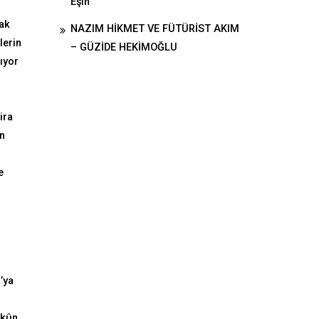
Eşin
cak
NAZIM HİKMET VE FÜTÜRİST AKIM
lerin
– GÜZİDE HEKİMOĞLU
ıyor
ira
un
e
’ya
ükûn