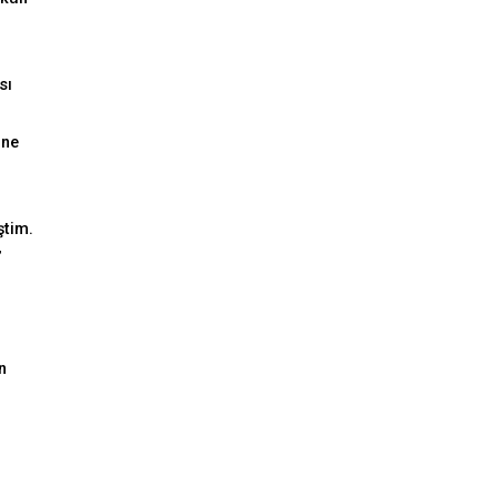
sı
ine
ştim.
”
n