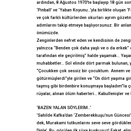
ardından, 8 Ağustos 1970’te başlayıp 18 gün son
‘Pinball’ ve ‘Yaban Koyunu…’yla birlikte oluşan ‘
ve çok farklı kültürlerden okurları ayrım gözetm
adımlarını takip etmeye başlıyorsunuz. Bir anla
önümüzde.
Zenginlerden nefret eden ve kendisinin de zengi
yalnızca “Benden çok daha yaşlı ve o da erkek” d
tarafından ele geçirilmiş” halde yaşamak… Yaşa
muhabbetler… Sol elinde dört parmak bulunan, y
“Çocukken çok sessiz bir çocuktum. Annem ve bab
götürmüşlerdi”yle girilen ve “On dört yaşıma gir
taşmış gibi birdenbire konuşmaya başladım”la çıkıl
rüyalar, alınan ölüm haberleri… Kabullenişler v
‘BAZEN YALAN SÖYLERİM…’
‘Sahilde Kafka’dan ‘Zemberekkuşu’nun Güncesi’ne
dek, Murakami tutkunlarını seve seve gördükleri
Dinle’. Bu, görülen ilk rüya kuşkusuz! Fakat, e