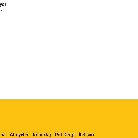
ıyor
r”
ama
Atölyeler
Röportaj
Pdf Dergi
İletişim