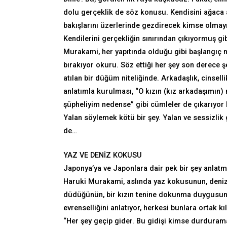
dolu gerçeklik de söz konusu. Kendisini ağaca 
bakışlarını üzerlerinde gezdirecek kimse olma
Kendilerini gerçekliğin sınırından çıkıyormuş g
Murakami, her yapıtında olduğu gibi başlangıç m
bırakıyor okuru. Söz ettiği her şey son derece ş
atılan bir düğüm niteliğinde. Arkadaşlık, cinsell
anlatımla kurulması, “O kızın (kız arkadaşımın)
şüpheliyim nedense” gibi cümleler de çıkarıyor 
Yalan söylemek kötü bir şey. Yalan ve sessizli
de…
YAZ VE DENİZ KOKUSU
Japonya’ya ve Japonlara dair pek bir şey anlatma
Haruki Murakami, aslında yaz kokusunun, deni
düdüğünün, bir kızın tenine dokunma duygusunun,
evrenselliğini anlatıyor, herkesi bunlara ortak kı
“Her şey geçip gider. Bu gidişi kimse durduramaz