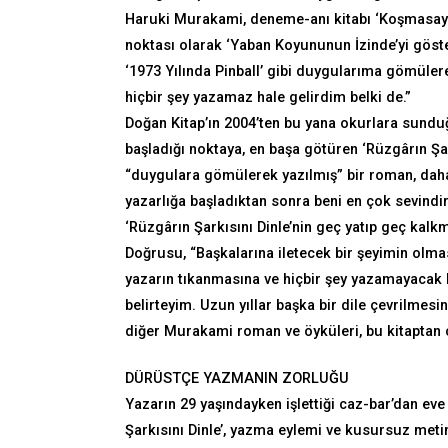
Haruki Murakami, deneme-anı kitabı ‘Koşmasay
noktası olarak ‘Yaban Koyununun İzinde’yi göster
‘1973 Yılında Pinball’ gibi duygularıma gömüler
hiçbir şey yazamaz hale gelirdim belki de.”
Doğan Kitap’ın 2004’ten bu yana okurlara sunduğ
başladığı noktaya, en başa götüren ‘Rüzgârın Şark
“duygulara gömülerek yazılmış” bir roman, daha
yazarlığa başladıktan sonra beni en çok sevindir
‘Rüzgârın Şarkısını Dinle’nin geç yatıp geç k
Doğrusu, “Başkalarına iletecek bir şeyimin olm
yazarın tıkanmasına ve hiçbir şey yazamayacak 
belirteyim. Uzun yıllar başka bir dile çevrilme
diğer Murakami roman ve öyküleri, bu kitaptan 
DÜRÜSTÇE YAZMANIN ZORLUĞU
Yazarın 29 yaşındayken işlettiği caz-bar’dan e
Şarkısını Dinle’, yazma eylemi ve kusursuz meti