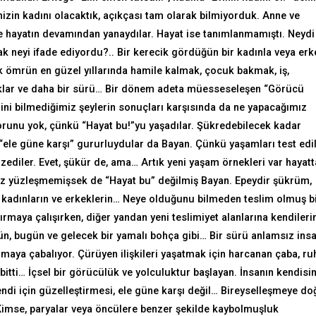
izin kadını olacaktık, açıkçası tam olarak bilmiyorduk. Anne ve
le hayatın devamından yanaydılar. Hayat ise tanımlanmamıştı. Neydi
k neyi ifade ediyordu?.. Bir kerecik gördüğün bir kadınla veya erk
k ömrün en güzel yıllarında hamile kalmak, çocuk bakmak, iş,
lar ve daha bir sürü… Bir dönem adeta müesseseleşen “Görücü
ini bilmediğimiz şeylerin sonuçları karşısında da ne yapacağımız
orunu yok, çünkü “Hayat bu!”yu yaşadılar. Şükredebilecek kadar
 “ele güne karşı” gururluydular da Bayan. Çünkü yaşamları test edi
zediler. Evet, şükür de, ama… Artık yeni yaşam örnekleri var hayatt
üz yüzleşmemişsek de “Hayat bu” değilmiş Bayan. Epeydir şükrüm,
ış kadınların ve erkeklerin… Neye olduğunu bilmeden teslim olmuş b
kırmaya çalışırken, diğer yandan yeni teslimiyet alanlarına kendileri
n, bugün ve gelecek bir yamalı bohça gibi… Bir sürü anlamsız insa
şamaya çabalıyor. Çürüyen ilişkileri yaşatmak için harcanan çaba, ru
itti… İçsel bir görücülük ve yolculuktur başlayan. İnsanın kendisin
ndi için güzelleştirmesi, ele güne karşı değil… Bireyselleşmeye do
 Kimse, paryalar veya öncülere benzer şekilde kaybolmuşluk