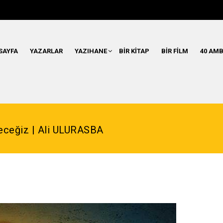
SAYFA
YAZARLAR
YAZIHANE
BIR KITAP
BIR FILM
40 AMB
eceğiz | Ali ULURASBA