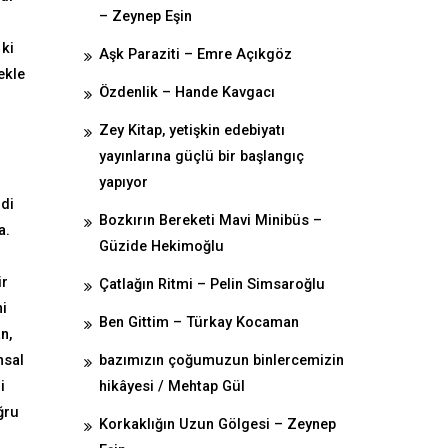
– Zeynep Eşin
 ki
Aşk Paraziti – Emre Açıkgöz
ekle
Özdenlik – Hande Kavgacı
Zey Kitap, yetişkin edebiyatı
yayınlarına güçlü bir başlangıç
yapıyor
ldi
Bozkırın Bereketi Mavi Minibüs –
a.
Güzide Hekimoğlu
ir
Çatlağın Ritmi – Pelin Simsaroğlu
ni
Ben Gittim – Türkay Kocaman
n,
hsal
bazımızın çoğumuzun binlercemizin
i
hikâyesi / Mehtap Gül
ğru
Korkaklığın Uzun Gölgesi – Zeynep