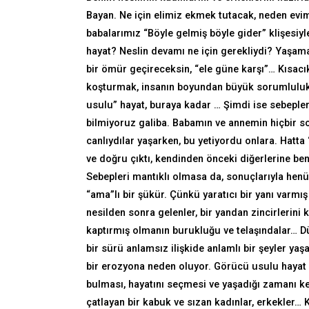
Bayan. Ne için elimiz ekmek tutacak, neden evim
babalarımız “Böyle gelmiş böyle gider” klişesiy
hayat? Neslin devamı ne için gerekliydi? Yaşama
bir ömür geçireceksin, “ele güne karşı”… Kısacı
koşturmak, insanın boyundan büyük sorumluluk
usulu” hayat, buraya kadar … Şimdi ise sebepler
bilmiyoruz galiba. Babamın ve annemin hiçbir s
canlıydılar yaşarken, bu yetiyordu onlara. Hatta
ve doğru çıktı, kendinden önceki diğerlerine ben
Sebepleri mantıklı olmasa da, sonuçlarıyla hen
“ama”lı bir şükür. Çünkü yaratıcı bir yanı varm
nesilden sonra gelenler, bir yandan zincirlerini 
kaptırmış olmanın burukluğu ve telaşındalar… Dü
bir sürü anlamsız ilişkide anlamlı bir şeyler ya
bir erozyona neden oluyor. Görücü usulu hayat b
bulması, hayatını seçmesi ve yaşadığı zamanı ke
çatlayan bir kabuk ve sızan kadınlar, erkekler…